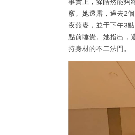
事實上，餘皓然能夠
竅。她透露，過去2個
夜燕麥，並于下午3點
點前睡覺。她指出，這
持身材的不二法門。