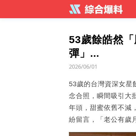
53歲餘皓然
彈」...
2026/06/01
53歲的台灣資深女星
念合照，瞬間吸引大
年頭，甜蜜依舊不減
紛留言，「老公有歲月