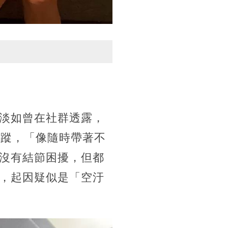
淡如曾在社群透露，
追蹤，「像隨時帶著不
沒有結節困擾，但都
節，起因疑似是「空汙