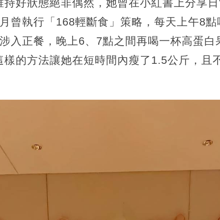
維持好狀態絕非偶然，她曾在小紅書上分享日
月曾執行「168輕斷食」策略，每天上午8
涉入正餐，晚上6、7點之間再喝一杯高蛋白
樣的方法讓她在短時間內瘦了1.5公斤，且