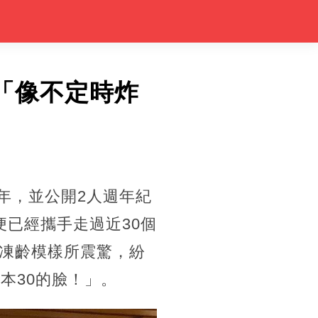
「像不定時炸
年，並公開2人週年紀
已經攜手走過近30個
凍齡模樣所震驚，紛
本30的臉！」。