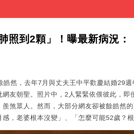
「肺照到2顆」！曝最新病況：
餘皓然，去年7月與丈夫王中平歡慶結婚29週
批網友朝聖。照片中，2人緊緊依偎彼此，即便
，羨煞眾人。然而，大部分網友卻被餘皓然的
感，老婆根本沒變」、「怎麼可能52歲？根