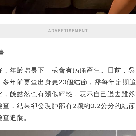
ADVERTISEMENT
書
好，年齡增長下一樣會有病痛產生。日前，吳
，多年前更查出身患20個結節，需每年定期
此，餘皓然也有類似經驗，表示自己過去雖然
查，結果卻發現肺部有2顆約0.2公分的結
檢查追蹤。