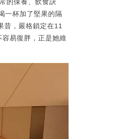
常的保養、飲食訣
點喝一杯加了堅果的隔
果昔，嚴格鎖定在11
不容易復胖，正是她維