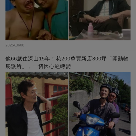
2025/10/08
他66歲住深山15年！花200萬買新店800坪「開動物
庇護所」，一切因心經轉變