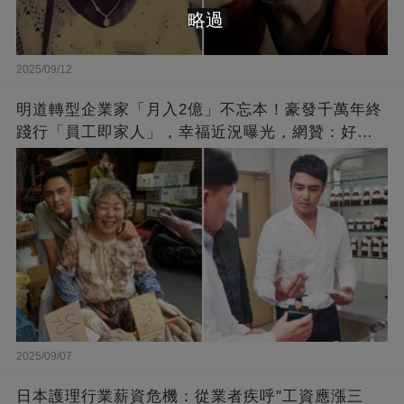
略過
2025/09/12
明道轉型企業家「月入2億」不忘本！豪發千萬年終
踐行「員工即家人」，幸福近況曝光，網贊：好老
闆的福報
2025/09/07
日本護理行業薪資危機：從業者疾呼"工資應漲三