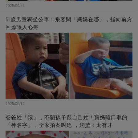
2025/09/24
5 歲男童獨坐公車！乘客問「媽媽在哪」，指向前方
回應讓人心疼
2025/09/14
爸爸姓「滾」，不願孩子跟自己姓！寶媽隨口取的
「神名字」，全家拍案叫絕 ，網驚：太有才