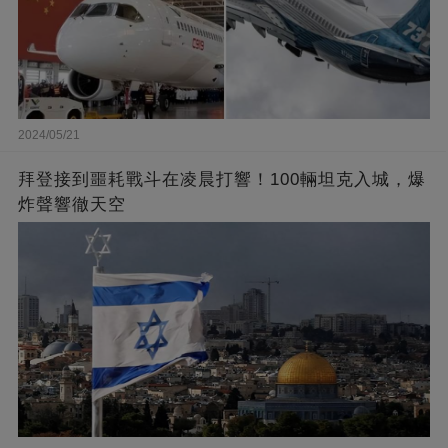
2024/05/21
拜登接到噩耗戰斗在凌晨打響！100輛坦克入城，爆
炸聲響徹天空