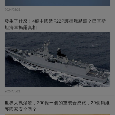
2024/05/21
發生了什麼！4艘中國造F22P護衛艦趴窩？巴基斯
坦海軍揭露真相
2024/05/21
世界大戰爆發，200億一個的重裝合成旅，29個夠維
護國家安全嗎？