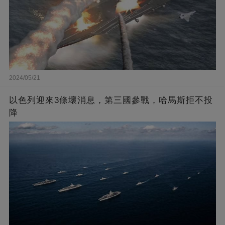
2024/05/21
以色列迎來3條壞消息，第三國參戰，哈馬斯拒不投
降