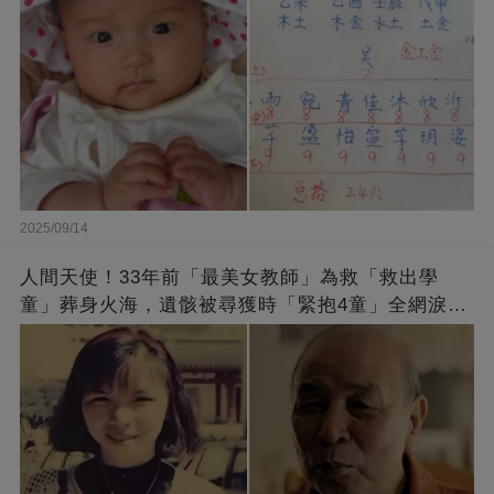
2025/09/14
人間天使！33年前「最美女教師」為救「救出學
童」葬身火海，遺骸被尋獲時「緊抱4童」全網淚
崩：真正的英雄不該被遺忘