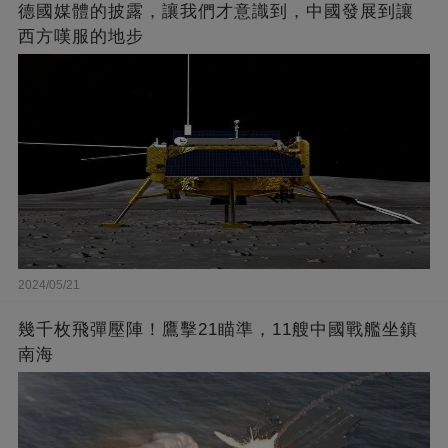
德國媒體的披露，讓我們才意識到，中國發展到讓
西方嘆服的地步
2024/05/21
幾千枚飛彈壓陣！鷹擊21瞄準，11艘中國戰艦坐鎮
南海