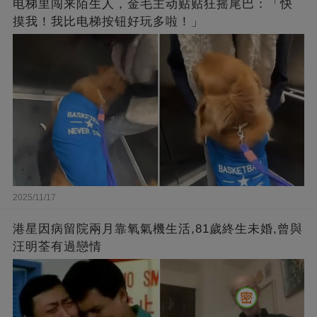
电梯里闯来陌生人，金毛主动贴贴狂摇尾巴：「快
摸我！我比电梯按钮好玩多啦！」
2025/11/17
港星因病留院兩月靠氧氣機生活,81歲終生未婚,曾與
汪明荃有過戀情