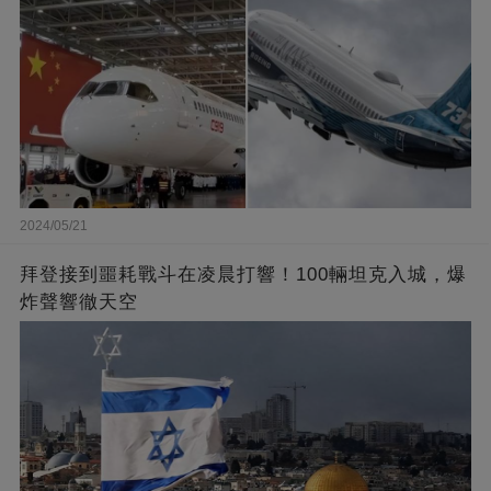
2024/05/21
拜登接到噩耗戰斗在凌晨打響！100輛坦克入城，爆
炸聲響徹天空