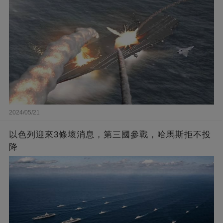
2024/05/21
以色列迎來3條壞消息，第三國參戰，哈馬斯拒不投
降