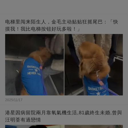
电梯里闯来陌生人，金毛主动贴贴狂摇尾巴：「快
摸我！我比电梯按钮好玩多啦！」
2025/11/17
港星因病留院兩月靠氧氣機生活,81歲終生未婚,曾與
汪明荃有過戀情