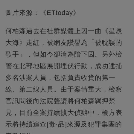
圖片來源：《ETtoday》
何柏森過去在社群媒體上因一曲《星辰
大海》走紅，被網友讚譽為「被耽誤的
歌手」，但如今卻淪為階下囚。另外檢
警在北部地區展開埋伏行動，成功逮捕
多名涉案人員，包括負責收貨的第一
線、第二線人員。由于案情重大，檢察
官訊問後向法院聲請將何柏森羈押禁
見，目前全案持續擴大偵辦中，檢方表
示將持續追查[毒·品]來源及犯罪集團的