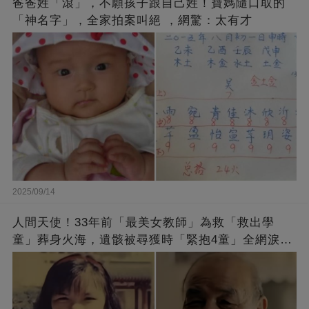
爸爸姓「滾」，不願孩子跟自己姓！寶媽隨口取的
「神名字」，全家拍案叫絕 ，網驚：太有才
2025/09/14
人間天使！33年前「最美女教師」為救「救出學
童」葬身火海，遺骸被尋獲時「緊抱4童」全網淚
崩：真正的英雄不該被遺忘