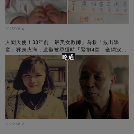
2025/09/14
人間天使！33年前「最美女教師」為救「救出學
童」葬身火海，遺骸被尋獲時「緊抱4童」全網淚
略過
崩：真正的英雄不該被遺忘
2025/09/12