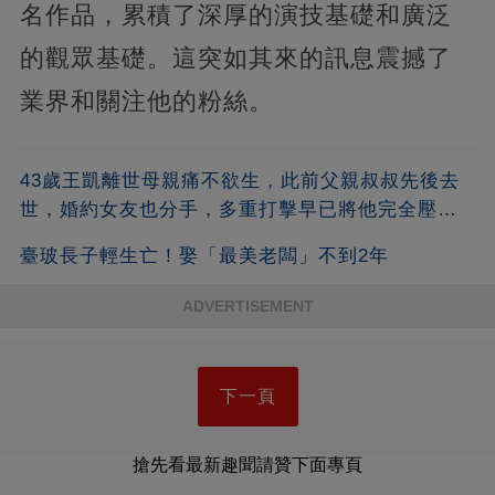
名作品，累積了深厚的演技基礎和廣泛
的觀眾基礎。這突如其來的訊息震撼了
業界和關注他的粉絲。
43歲王凱離世母親痛不欲生，此前父親叔叔先後去
世，婚約女友也分手，多重打擊早已將他完全壓
垮！
臺玻長子輕生亡！娶「最美老闆」不到2年
ADVERTISEMENT
下一頁
搶先看最新趣聞請贊下面專頁