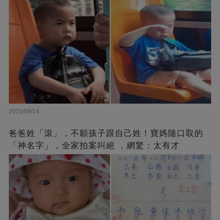
2025/09/14
爸爸姓「滾」，不願孩子跟自己姓！寶媽隨口取的
「神名字」，全家拍案叫絕 ，網驚：太有才