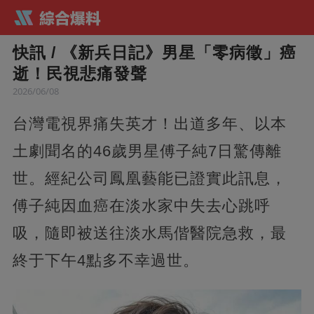
快訊 / 《新兵日記》男星「零病徵」癌
逝！民視悲痛發聲
2026/06/08
台灣電視界痛失英才！出道多年、以本
土劇聞名的46歲男星傅子純7日驚傳離
世。經紀公司鳳凰藝能已證實此訊息，
傅子純因血癌在淡水家中失去心跳呼
吸，隨即被送往淡水馬偕醫院急救，最
終于下午4點多不幸過世。