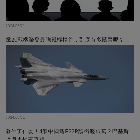
2024/05/21
殲20戰機榮登最強戰機榜首，到底有多厲害呢？
2024/05/21
發生了什麼！4艘中國造F22P護衛艦趴窩？巴基斯
坦海軍揭露真相