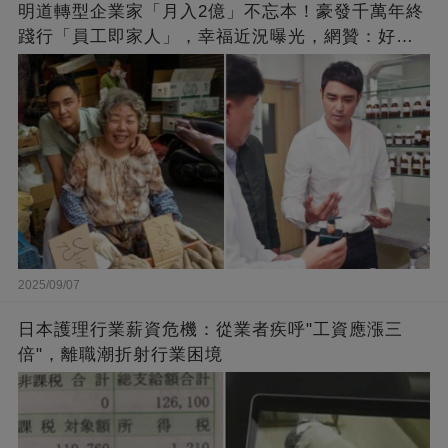
明道轉型企業家「月入2億」不忘本！豪發千萬年終
踐行「員工即家人」，幸福近況曝光，網贊：好老
闆的福報
2025/09/07
日本護理行業薪資危機：從業者疾呼"工資應漲三
倍"，離職潮折射行業困境