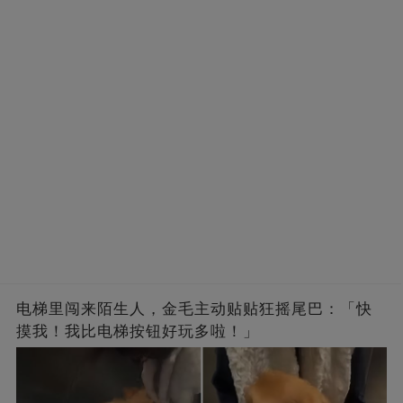
电梯里闯来陌生人，金毛主动贴贴狂摇尾巴：「快
摸我！我比电梯按钮好玩多啦！」