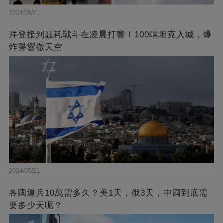
2024/05/21
拜登接到噩耗戰斗在凌晨打響！100輛坦克入城，爆
炸聲響徹天空
2024/05/21
各國運兵10萬需多久？美1天，俄3天，中國到底需
要多少天呢？