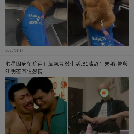
2025/11/17
港星因病留院兩月靠氧氣機生活,81歲終生未婚,曾與
汪明荃有過戀情