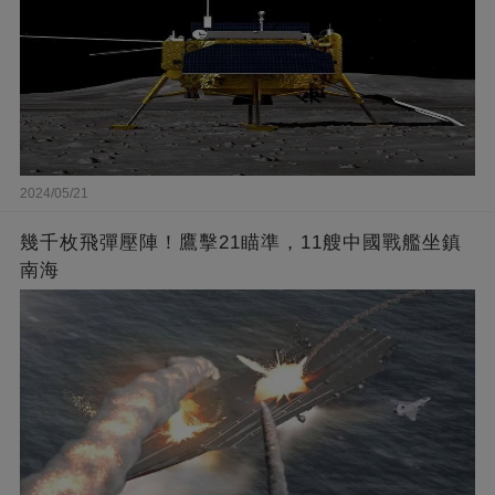
2024/05/21
幾千枚飛彈壓陣！鷹擊21瞄準，11艘中國戰艦坐鎮
南海