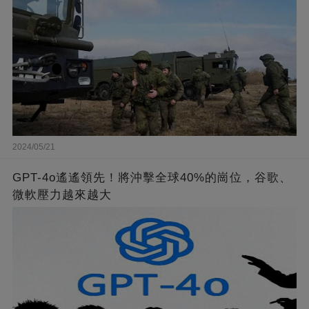
2024/05/21
GPT-4o遙遙領先！將沖擊全球40%的崗位，谷歌、
微軟壓力越來越大