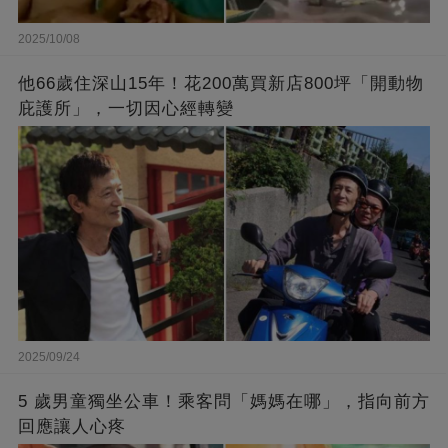
2025/10/08
他66歲住深山15年！花200萬買新店800坪「開動物
庇護所」，一切因心經轉變
2025/09/24
5 歲男童獨坐公車！乘客問「媽媽在哪」，指向前方
回應讓人心疼