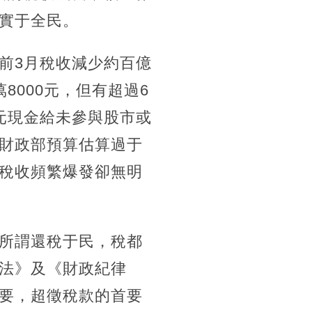
實于全民。
前3月稅收減少約百億
000元，但有超過6
元現金給未參與股市或
財政部預算估算過于
稅收頻繁爆發卻無明
所謂還稅于民，稅都
法》及《財政紀律
要，超徵稅款的首要