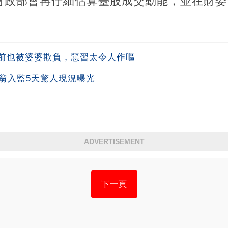
財政部會再仔細估算臺股成交動能，並在財委
前也被婆婆欺負，惡習太令人作嘔
翁入監5天驚人現況曝光
ADVERTISEMENT
下一頁