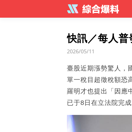
快訊／每人普
2026/05/11
臺股近期漲勢驚人，國
單一稅目超徵稅額恐高
羅明才也提出「因應
已于8日在立法院完