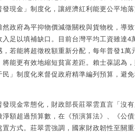
普發現金」制度化，讓經濟紅利能更公平地落
雖然政府為平抑物價減徵關稅與貨物稅，導致
入足以填補缺口。目前台灣平均工資雖達4萬8
感，若能將超徵稅額重新分配，每年普發1萬
，將能更有效地縮短貧富差距。賴士葆認為，
于民」制度化來督促政府精準編列預算，避免
普發現金常態化，財政部長莊翠雲直言「沒有
徵淨額超過預算數，在《預演算法》、《公債
處置方式。莊翠雲強調，國家財政韌性至關重