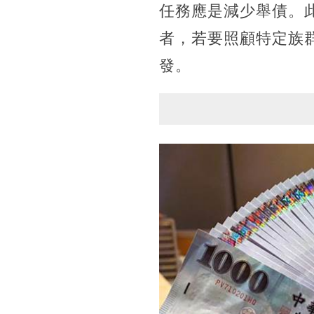
任務應是減少舉債。
者，若要照顧特定族
發。