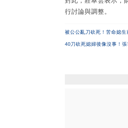
對此，莊翠雲表示，
行討論與調整。
被公公亂刀砍死！苦命媳生
40刀砍死媳婦後像沒事！張