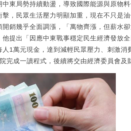
期中東局勢持續動盪，導致國際能源與原物料
衝擊，民眾生活壓力明顯加重，現在不只是油
類開銷幾乎全面調漲，「萬物齊漲，但薪水卻
，他提出「因應中東戰事穩定民生經濟發放全
每人1萬元現金，達到減輕民眾壓力、刺激消
法院完成一讀程式，後續將交由經濟委員會及