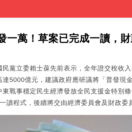
發一萬！草案已完成一讀，財
民黨立委賴士葆先前表示，全年證交稅收入有
達5000億元，建議政府應研議將「普發現
中東戰事穩定民生經濟發放全民支援金特別條
成一讀程式，後續將交由經濟委員會及財政委