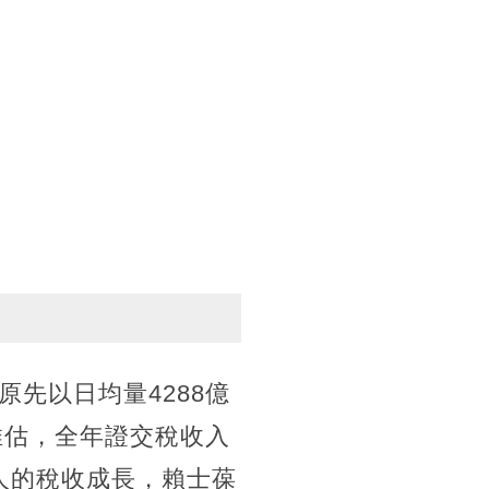
先以日均量4288億
推估，全年證交稅收入
驚人的稅收成長，賴士葆