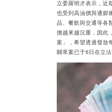
立委羅明才表示，近
也受到高油價與通膨
品、餐飲與交通等各
擔越來越沉重，因此
案」，希望透過發放
關草案已于8日在立