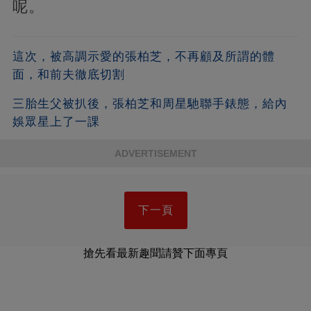
呢。
這次，被高調示愛的張柏芝，不再顧及所謂的體
面，和前夫徹底切割
三胎生父被扒後，張柏芝和周星馳聯手錶態，給內
娛眾星上了一課
ADVERTISEMENT
下一頁
搶先看最新趣聞請贊下面專頁