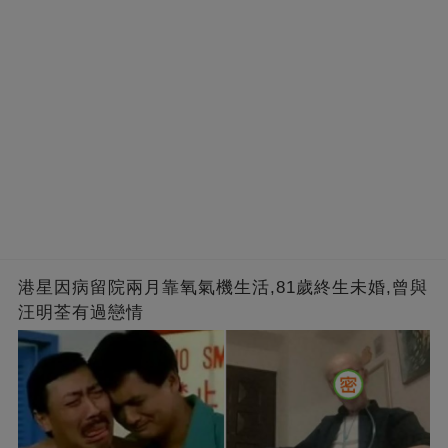
港星因病留院兩月靠氧氣機生活,81歲終生未婚,曾與
汪明荃有過戀情