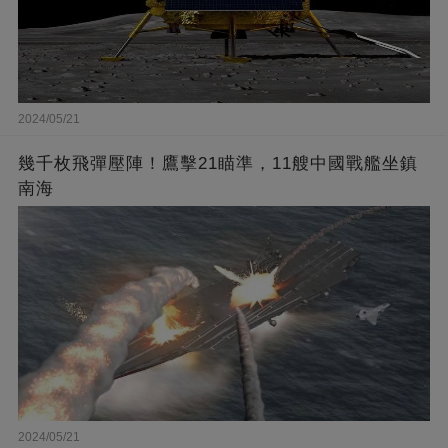
2024/05/21
幾千枚飛彈壓陣！鷹擊21瞄準，11艘中國戰艦坐鎮
南海
2024/05/21