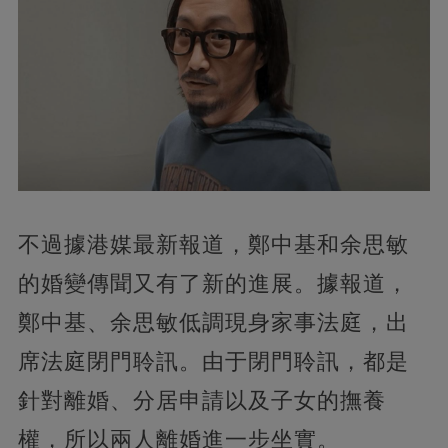
不過據港媒最新報道，鄭中基和余思敏
的婚變傳聞又有了新的進展。據報道，
鄭中基、余思敏低調現身家事法庭，出
席法庭閉門聆訊。由于閉門聆訊，都是
針對離婚、分居申請以及子女的撫養
權，所以兩人離婚進一步坐實。