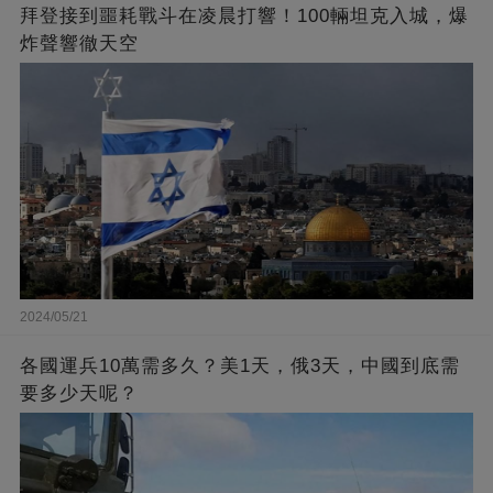
拜登接到噩耗戰斗在凌晨打響！100輛坦克入城，爆
炸聲響徹天空
2024/05/21
各國運兵10萬需多久？美1天，俄3天，中國到底需
要多少天呢？