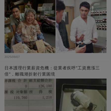
闆的福報
2025/09/07
日本護理行業薪資危機：從業者疾呼"工資應漲三
倍"，離職潮折射行業困境