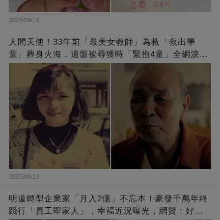
2025/09/14
人間天使！33年前「最美女教師」為救「救出學
童」葬身火海，遺骸被尋獲時「緊抱4童」全網淚
崩：真正的英雄不該被遺忘
2025/09/12
明道轉型企業家「月入2億」不忘本！豪發千萬年終
踐行「員工即家人」，幸福近況曝光，網贊：好老