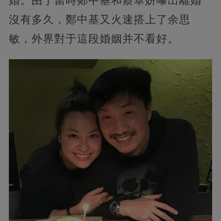
婚。由于當時鄭中基和蔡卓妍曝出離婚
沒有多久，鄭中基又火速搭上了余思
敏，外界對于這段婚姻并不看好。