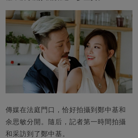
傳媒在法庭門口，恰好拍攝到鄭中基和
余思敏分開。隨后，記者第一時間拍攝
和采訪到了鄭中基。