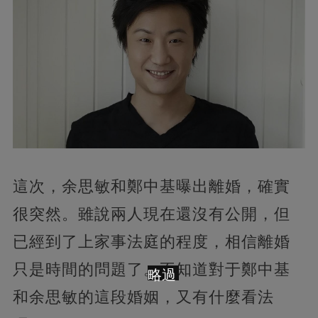
這次，余思敏和鄭中基曝出離婚，確實
很突然。雖說兩人現在還沒有公開，但
已經到了上家事法庭的程度，相信離婚
只是時間的問題了。不知道對于鄭中基
略過
和余思敏的這段婚姻，又有什麼看法