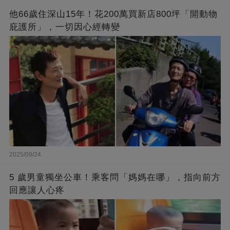
他66歲住深山15年！花200萬買新店800坪「開動物
庇護所」，一切因心經轉變
2025/09/24
5 歲男童獨坐公車！乘客問「媽媽在哪」，指向前方
回應讓人心疼