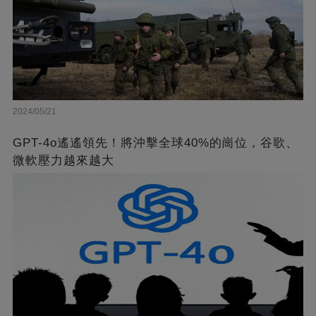
2024/05/21
GPT-4o遙遙領先！將沖擊全球40%的崗位，谷歌、
微軟壓力越來越大