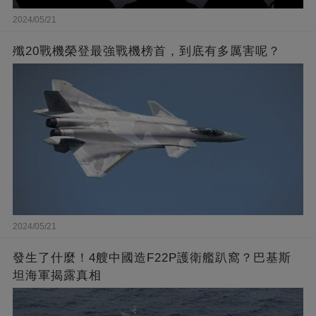
2024/05/21
殲20戰機榮登最強戰機榜首，到底有多厲害呢？
2024/05/21
發生了什麼！4艘中國造F22P護衛艦趴窩？巴基斯
坦海軍揭露真相