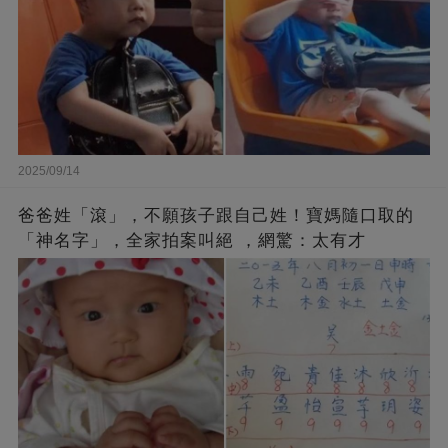
2025/09/14
爸爸姓「滾」，不願孩子跟自己姓！寶媽隨口取的
「神名字」，全家拍案叫絕 ，網驚：太有才