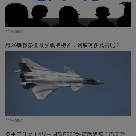
2024/05/21
殲20戰機榮登最強戰機榜首，到底有多厲害呢？
2024/05/21
發生了什麼！4艘中國造F22P護衛艦趴窩？巴基斯