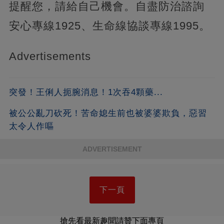
提醒您，請給自己機會。自盡防治諮詢
安心專線1925、生命線協談專線1995。
Advertisements
突發！王俐人扼腕消息！1次吞4顆藥...
被公公亂刀砍死！苦命媳生前也被婆婆欺負，惡習
太令人作嘔
ADVERTISEMENT
下一頁
搶先看最新趣聞請贊下面專頁