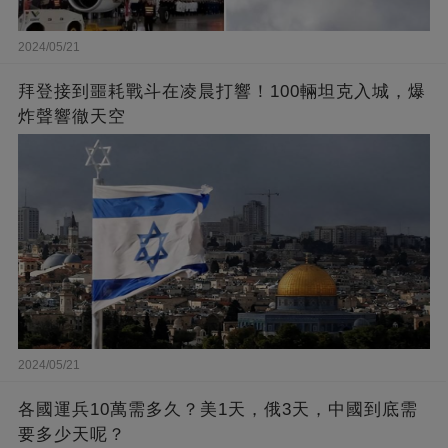
2024/05/21
拜登接到噩耗戰斗在凌晨打響！100輛坦克入城，爆
炸聲響徹天空
2024/05/21
各國運兵10萬需多久？美1天，俄3天，中國到底需
要多少天呢？