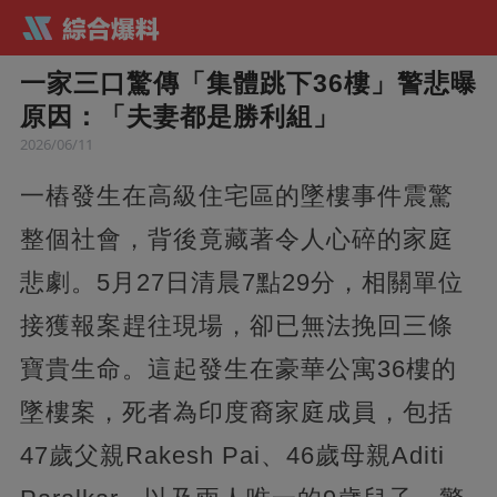
一家三口驚傳「集體跳下36樓」警悲曝
原因：「夫妻都是勝利組」
2026/06/11
一樁發生在高級住宅區的墜樓事件震驚
整個社會，背後竟藏著令人心碎的家庭
悲劇。5月27日清晨7點29分，相關單位
接獲報案趕往現場，卻已無法挽回三條
寶貴生命。這起發生在豪華公寓36樓的
墜樓案，死者為印度裔家庭成員，包括
47歲父親Rakesh Pai、46歲母親Aditi