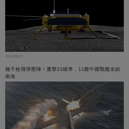
2024/05/21
幾千枚飛彈壓陣！鷹擊21瞄準，11艘中國戰艦坐鎮
南海