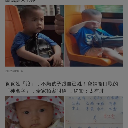
回應讓人心疼
2025/09/14
爸爸姓「滾」，不願孩子跟自己姓！寶媽隨口取的
「神名字」，全家拍案叫絕 ，網驚：太有才