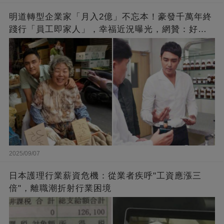
明道轉型企業家「月入2億」不忘本！豪發千萬年終
踐行「員工即家人」，幸福近況曝光，網贊：好老
闆的福報
2025/09/07
日本護理行業薪資危機：從業者疾呼"工資應漲三
倍"，離職潮折射行業困境