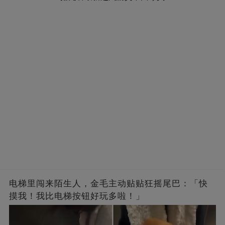
电梯里闯来陌生人，金毛主动贴贴狂摇尾巴：「快
摸我！我比电梯按钮好玩多啦！」