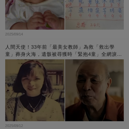
2025/09/14
人間天使！33年前「最美女教師」為救「救出學
童」葬身火海，遺骸被尋獲時「緊抱4童」全網淚
崩：真正的英雄不該被遺忘
2025/09/12