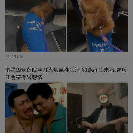
2025/11/17
港星因病留院兩月靠氧氣機生活,81歲終生未婚,曾與
汪明荃有過戀情