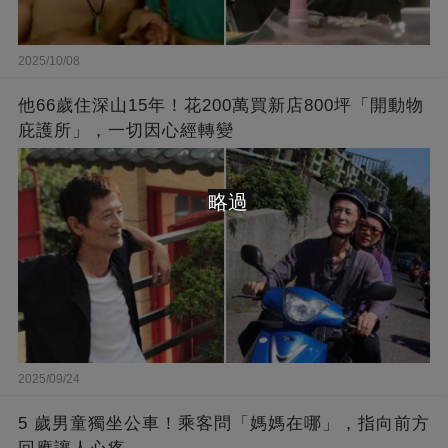
2025/10/08
他66歲住深山15年！花200萬買新店800坪「開動物
庇護所」，一切因心經轉變
略過
2025/09/24
5 歲男童獨坐公車！乘客問「媽媽在哪」，指向前方