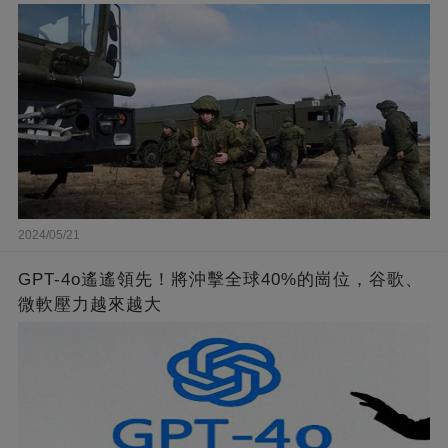
2024/05/21
GPT-4o遙遙領先！將沖擊全球40%的崗位，谷歌、
微軟壓力越來越大