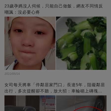
23歲孕媽沒人伺候，只能自己做飯，網友不同情反
嘲諷：沒必要心疼
2022/05/14
女司每天將車「停鄰居家門口」長達5年，阻礙鄰居
出行，多次提醒卻不聽，放大招：車輪砌上磚塊，
你別想走了