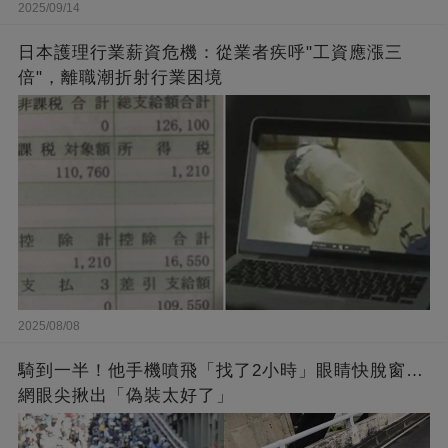
2025/09/14
日本護理行業薪資危機：從業者疾呼"工資應漲三
倍"，離職潮折射行業困境
2025/08/08
騎到一半！他手機噴飛「找了2小時」眼睛快脫窗…
網眼尖揪出「偽裝太好了」