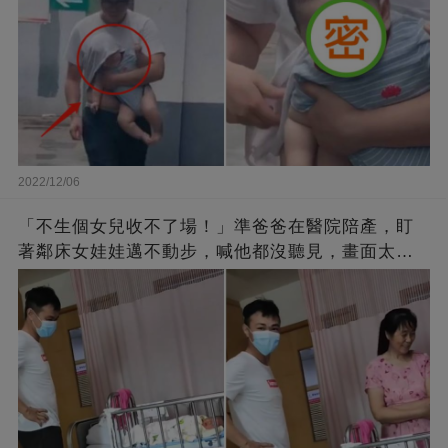
2022/12/06
「不生個女兒收不了場！」準爸爸在醫院陪產，盯
著鄰床女娃娃邁不動步，喊他都沒聽見，畫面太有
愛了！