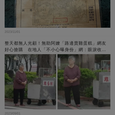
2023/11/01
整天都無人光顧！無助阿嬤「路邊賣雞蛋糕」網友
好心搶購 在地人「不小心曝身份」網：眼淚收回
來了
2023/09/01