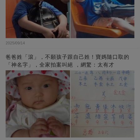
2025/09/14
爸爸姓「滾」，不願孩子跟自己姓！寶媽隨口取的
「神名字」，全家拍案叫絕 ，網驚：太有才