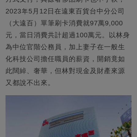
2023年5月12日在遠東百貨台中分公司
（大遠百）單筆刷卡消費就97萬9,000
元，當日消費共計超過100萬元。以林身
為中位官階公務員，加上妻子在一般生
化科技公司擔任職員的薪資，開銷竟如
此闊綽、奢華，但林對現金及財產來源
又都說不出來。