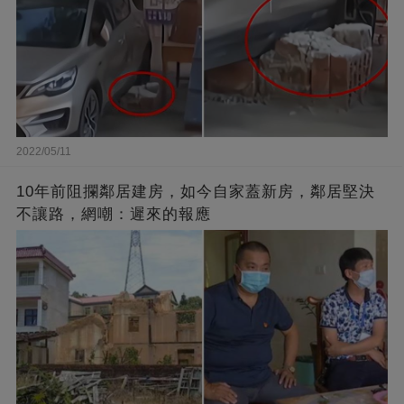
2022/05/11
10年前阻攔鄰居建房，如今自家蓋新房，鄰居堅決
不讓路，網嘲：遲來的報應