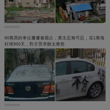
2022/05/25
90萬買的車位屢屢被霸占，業主忍無可忍，花1萬塊
封堵900天，對方苦求饒太療愈
2022/05/19