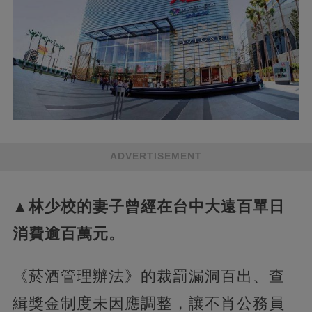
ADVERTISEMENT
▲林少校的妻子曾經在台中大遠百單日
消費逾百萬元。
《菸酒管理辦法》的裁罰漏洞百出、查
緝獎金制度未因應調整，讓不肖公務員