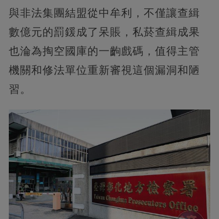
與非法集團結盟從中牟利，不僅讓查緝
數億元的罰鍰成了呆賬，私菸查緝成果
也淪為掏空國庫的一齣戲碼，值得主管
機關和修法單位重新審視這個漏洞和陋
習。