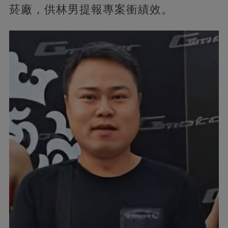
菸廠，供林男提報專案衝績效。