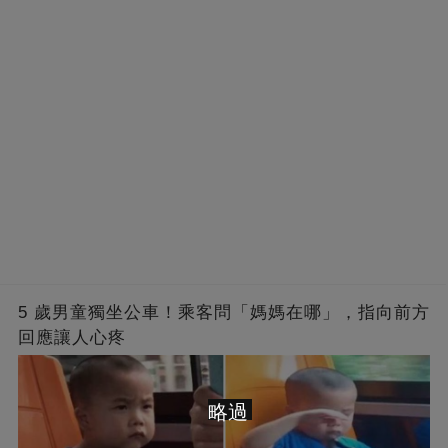
5 歲男童獨坐公車！乘客問「媽媽在哪」，指向前方
回應讓人心疼
略過