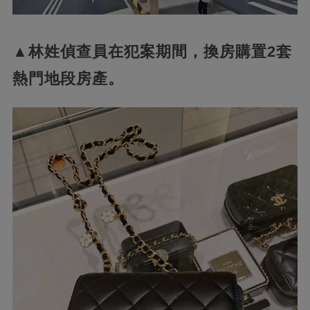
▲林姓偵查員在犯案期間，換房購置2套
熱門地段房產。