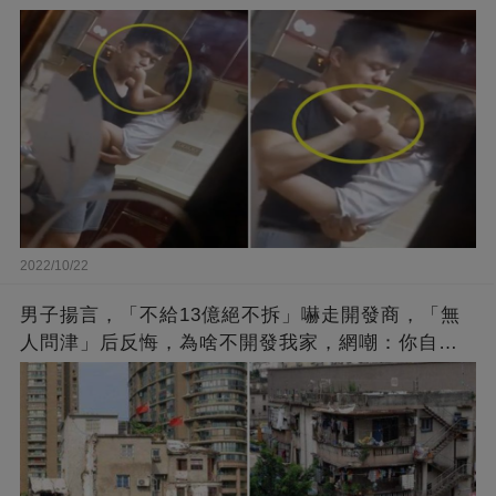
2022/10/22
男子揚言，「不給13億絕不拆」嚇走開發商，「無
人問津」后反悔，為啥不開發我家，網嘲：你自己
找的