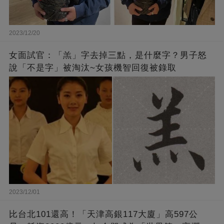
2023/12/20
女面試官：「羔」字去掉三點，是什麼字？男子怒
說「不是字」被淘汰~女孩機智回復被錄取
2023/12/01
比台北101還高！「天津高銀117大廈」高597公