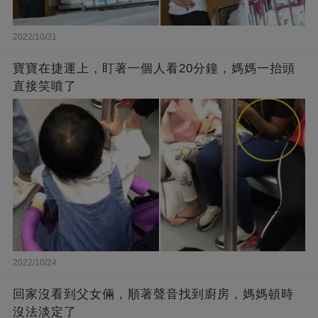
2022/10/31
寶寶在捷運上，盯著一個人看20分鐘，媽媽一抬頭
直接笑噴了
2022/10/24
回家沒看到父女倆，順著聲音找到廚房，媽媽頓時
沒法淡定了