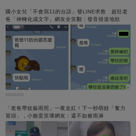
國小女兒「不會寫11的台語」發LINE求救 超狂老
爸「神轉化成文字」網友全笑翻：發音很道地欸
2022/12/11
「老爸帶娃躲雨照」一夜走紅！下一秒萌娃「奮力
冒頭」，小臉蛋笑壞網友：還不如被雨淋