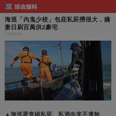
海巡「內鬼少校」包庇私菸撈很大，嬌
妻日刷百萬供2豪宅
2025/08/20
▲海巡署查緝私菸、私酒向來不遺餘