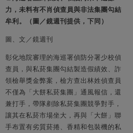
力，未料有不肖偵查員與非法集團勾結
牟利。（圖／鏡週刊提供，下同）
圖、文／鏡週刊
彰化地院審理的海巡署偵防分署少校偵
查員，與私菸集團勾結製造假績效、詐
領檢舉獎金弊案，檢方查出林姓偵查員
不僅為「大餅私菸集團」通風報信，還
兼打手，帶隊剷除私菸集團競爭對手，
讓其在私菸市場坐大，再與「大餅」聯
手布置有劣質菸捲、香精和包裝機的私