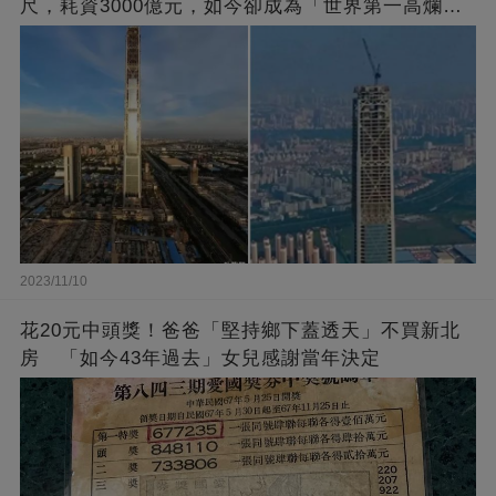
尺，耗資3000億元，如今卻成為「世界第一高爛尾
樓」
2023/11/10
花20元中頭獎！爸爸「堅持鄉下蓋透天」不買新北
房 「如今43年過去」女兒感謝當年決定