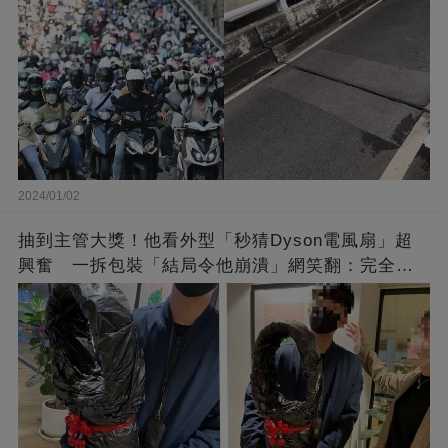
2024/01/02
抽到主管大獎！他看外型「秒猜Dyson電風扇」超
興奮 一拆包裝「結局令他崩潰」網笑翻：完全想
不到～