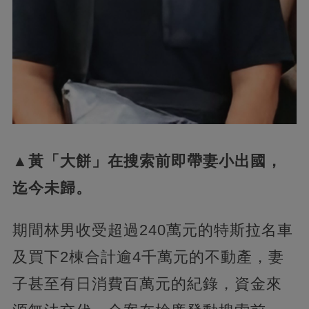
▲黃「大餅」在搜索前即帶妻小出國，
迄今未歸。
期間林男收受超過240萬元的特斯拉名車
及買下2棟合計逾4千萬元的不動產，妻
子甚至有日消費百萬元的紀錄，資金來