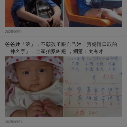
2025/09/14
爸爸姓「滾」，不願孩子跟自己姓！寶媽隨口取的
「神名字」，全家拍案叫絕 ，網驚：太有才
2025/09/14