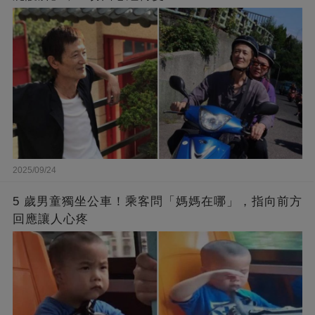
2025/09/24
5 歲男童獨坐公車！乘客問「媽媽在哪」，指向前方
回應讓人心疼