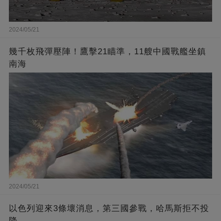
2024/05/21
幾千枚飛彈壓陣！鷹擊21瞄準，11艘中國戰艦坐鎮
南海
2024/05/21
以色列迎來3條壞消息，第三國參戰，哈馬斯拒不投
降