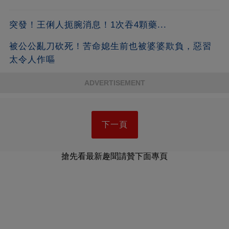
突發！王俐人扼腕消息！1次吞4顆藥...
被公公亂刀砍死！苦命媳生前也被婆婆欺負，惡習
太令人作嘔
ADVERTISEMENT
下一頁
搶先看最新趣聞請贊下面專頁