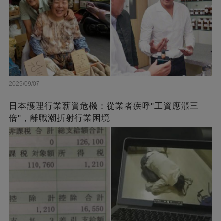
2025/09/07
日本護理行業薪資危機：從業者疾呼"工資應漲三
倍"，離職潮折射行業困境