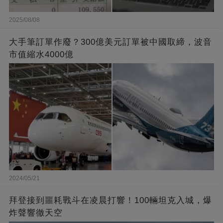
2025/08/08
大手筆訂單作廢？300億美元訂單被中國取締，波音
市值縮水4000億
2024/05/21
拜登接到噩耗戰斗在凌晨打響！100輛坦克入城，爆
炸聲響徹天空