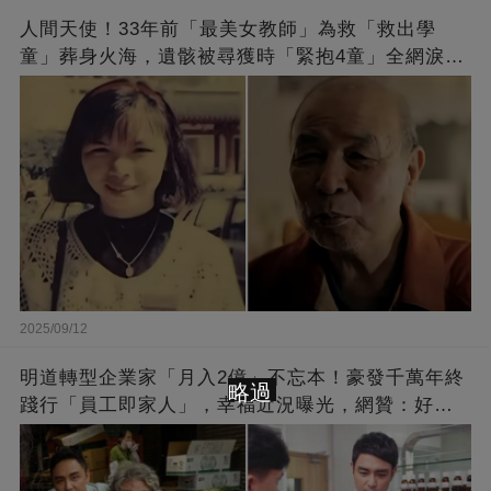
人間天使！33年前「最美女教師」為救「救出學
童」葬身火海，遺骸被尋獲時「緊抱4童」全網淚
崩：真正的英雄不該被遺忘
2025/09/12
明道轉型企業家「月入2億」不忘本！豪發千萬年終
略過
踐行「員工即家人」，幸福近況曝光，網贊：好老
闆的福報