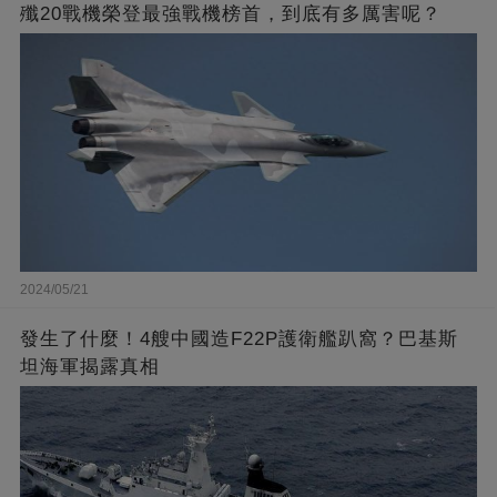
殲20戰機榮登最強戰機榜首，到底有多厲害呢？
2024/05/21
發生了什麼！4艘中國造F22P護衛艦趴窩？巴基斯
坦海軍揭露真相