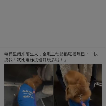
电梯里闯来陌生人，金毛主动贴贴狂摇尾巴：「快
摸我！我比电梯按钮好玩多啦！」