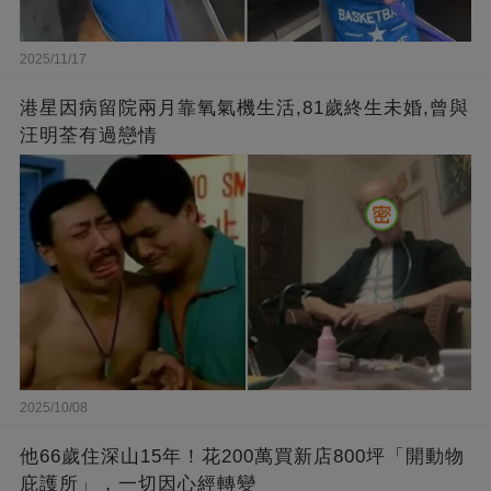
2025/11/17
港星因病留院兩月靠氧氣機生活,81歲終生未婚,曾與
汪明荃有過戀情
2025/10/08
他66歲住深山15年！花200萬買新店800坪「開動物
庇護所」，一切因心經轉變