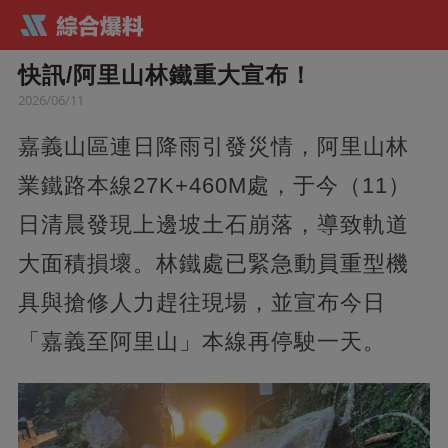
快訊/阿里山林鐵重大宣布！
2026/06/11
嘉義山區連日降雨引發災情，阿里山林
業鐵路本線27K+460M處，于今（11）
日清晨發現上邊坡土石崩落，導致軌道
大面積損壞。林鐵處已緊急動員重型機
具與搶修人力趕往現場，並宣布今日
「嘉義至阿里山」本線再停駛一天。