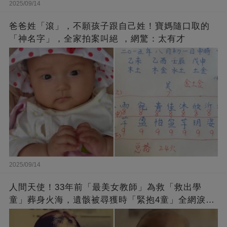
2025/09/14
爸爸姓「滾」，不願孩子跟自己姓！寶媽隨口取的
「神名字」，全家拍案叫絕 ，網驚：太有才
2025/09/14
人間天使！33年前「最美女教師」為救「救出學
童」葬身火海，遺骸被尋獲時「緊抱4童」全網淚
崩：真正的英雄不該被遺忘