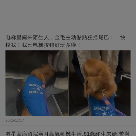
电梯里闯来陌生人，金毛主动贴贴狂摇尾巴：「快
摸我！我比电梯按钮好玩多啦！」
2025/11/17
港星因病留院兩月靠氧氣機生活,81歲終生未婚,曾與