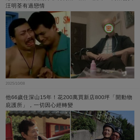
汪明荃有過戀情
2025/10/08
他66歲住深山15年！花200萬買新店800坪「開動物
庇護所」，一切因心經轉變