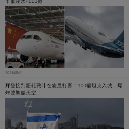
市值縮水4000億
2024/05/21
拜登接到噩耗戰斗在凌晨打響！100輛坦克入城，爆
炸聲響徹天空