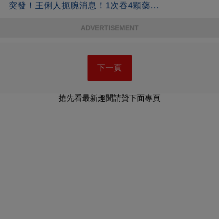
突發！王俐人扼腕消息！1次吞4顆藥...
ADVERTISEMENT
下一頁
搶先看最新趣聞請贊下面專頁