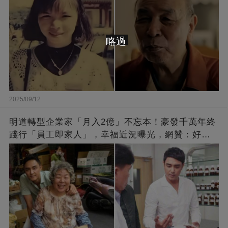
略過
2025/09/12
明道轉型企業家「月入2億」不忘本！豪發千萬年終
踐行「員工即家人」，幸福近況曝光，網贊：好老
闆的福報