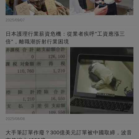
2025/09/07
日本護理行業薪資危機：從業者疾呼"工資應漲三
倍"，離職潮折射行業困境
2025/08/08
大手筆訂單作廢？300億美元訂單被中國取締，波音