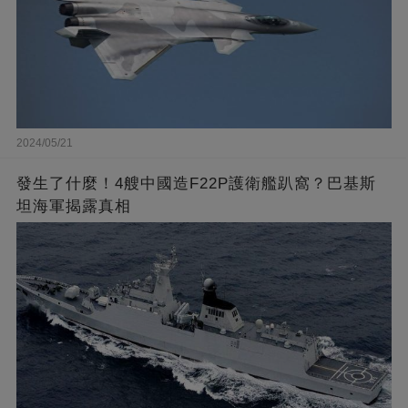
2024/05/21
發生了什麼！4艘中國造F22P護衛艦趴窩？巴基斯
坦海軍揭露真相