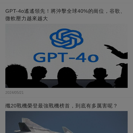
GPT-4o遙遙領先！將沖擊全球40%的崗位，谷歌、
微軟壓力越來越大
2024/05/21
殲20戰機榮登最強戰機榜首，到底有多厲害呢？