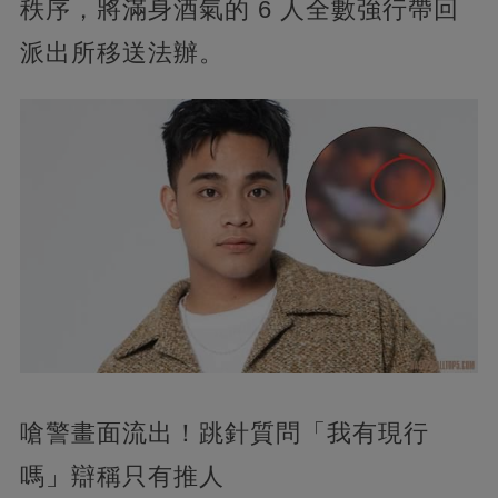
秩序，將滿身酒氣的 6 人全數強行帶回
派出所移送法辦。
嗆警畫面流出！跳針質問「我有現行
嗎」辯稱只有推人