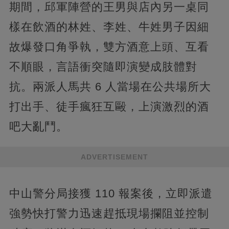
期間，邱軍陣營的王男與店內另一桌同
樣在飲酒的林姓、李姓、牛姓男子因細
故爆發口角爭執，雙方酒意上頭、互看
不順眼，言語衝突隨即演變成肢體對
抗。兩派人馬共 6 人當場在公共場所大
打出手、徒手瘋狂互毆，上演激烈的酒
吧大亂鬥。
ADVERTISEMENT
中山警分局接獲 110 報案後，立即派遣
強勢快打警力迅速趕抵現場攔阻並控制