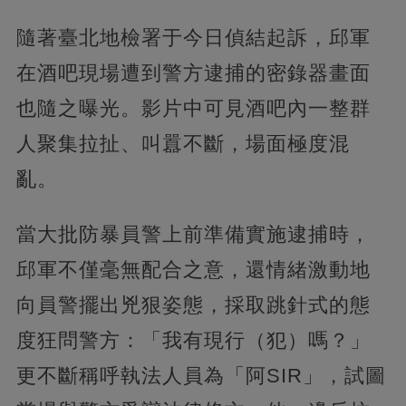
隨著臺北地檢署于今日偵結起訴，邱軍
在酒吧現場遭到警方逮捕的密錄器畫面
也隨之曝光。影片中可見酒吧內一整群
人聚集拉扯、叫囂不斷，場面極度混
亂。
當大批防暴員警上前準備實施逮捕時，
邱軍不僅毫無配合之意，還情緒激動地
向員警擺出兇狠姿態，採取跳針式的態
度狂問警方：「我有現行（犯）嗎？」
更不斷稱呼執法人員為「阿SIR」，試圖