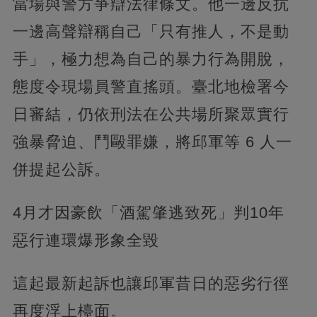
當場與警方爭辯法律條文。他一邊反抗
一邊高聲辯稱自己「只有推人，不是動
手」，極力想為自己的暴力行為開脫，
態度令現場員警直搖頭。臺北地檢署今
日審結，仍依刑法在公共場所聚眾實行
強暴脅迫、鬥毆罪嫌，將邱軍等 6 人一
併提起公訴。
4月才因豪飲「酒駕肇逃致死」判10年
惡行連環爆形象全毀
這起最新起訴也讓邱軍昔日的惡劣行徑
再度浮上檯面。