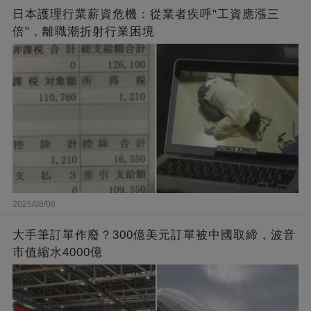
日本護理行業薪資危機：從業者疾呼"工資應漲三
倍"，離職潮折射行業困境
2025/08/08
大手筆訂單作廢？300億美元訂單被中國取締，波音
市值縮水4000億