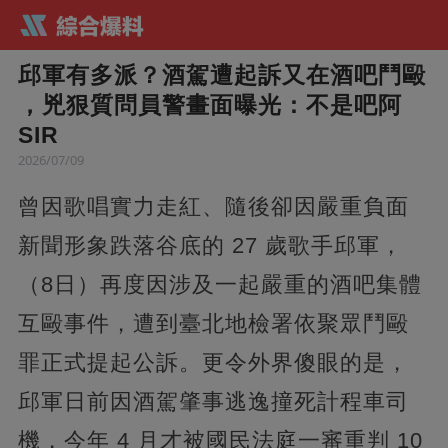
邱軍有多派？酒駕遭起訴又在酒吧鬥毆
，兇狠質問員警畫面曝光：不是吧阿
SIR
2026/07/09
曾因歌唱實力走紅、隨後卻因嚴重負面
新聞形象跌落谷底的 27 歲歌手邱軍，
（8日）再度因涉及一起嚴重的酒吧集體
互毆事件，遭到臺北地檢署依聚眾鬥毆
罪正式提起公訴。更令外界傻眼的是，
邱軍日前因酒駕肇事逃逸撞死計程車司
機，今年 4 月才被國民法庭一審重判 10