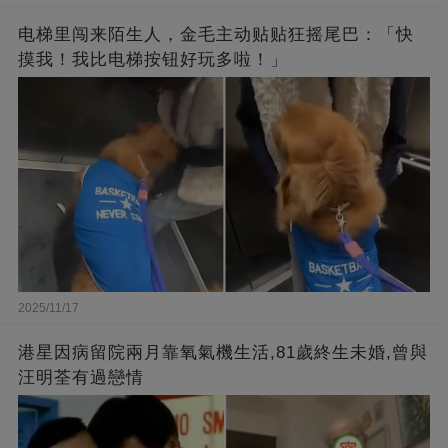
电梯里闯来陌生人，金毛主动贴贴狂摇尾巴：「快
摸我！我比电梯按钮好玩多啦！」
2025/11/17
港星因病留院兩月靠氧氣機生活,81歲終生未婚,曾與
汪明荃有過戀情