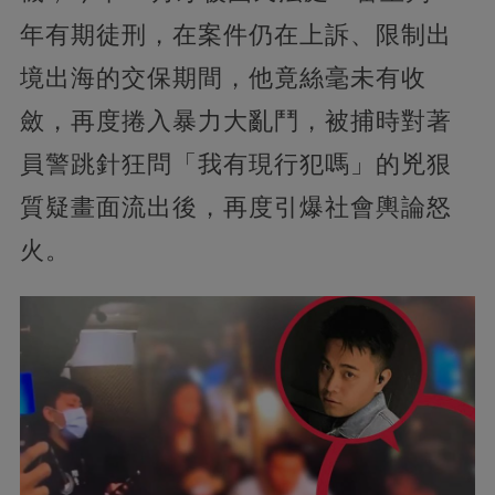
年有期徒刑，在案件仍在上訴、限制出
境出海的交保期間，他竟絲毫未有收
斂，再度捲入暴力大亂鬥，被捕時對著
員警跳針狂問「我有現行犯嗎」的兇狠
質疑畫面流出後，再度引爆社會輿論怒
火。