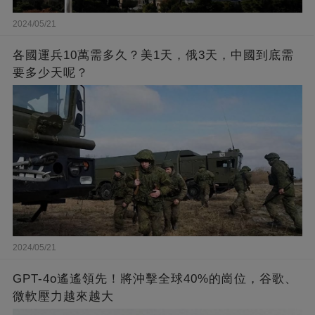
2024/05/21
各國運兵10萬需多久？美1天，俄3天，中國到底需
要多少天呢？
2024/05/21
GPT-4o遙遙領先！將沖擊全球40%的崗位，谷歌、
微軟壓力越來越大