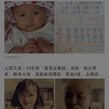
2025/09/14
人間天使！33年前「最美女教師」為救「救出學
童」葬身火海，遺骸被尋獲時「緊抱4童」全網淚
崩：真正的英雄不該被遺忘