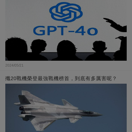
2024/05/21
殲20戰機榮登最強戰機榜首，到底有多厲害呢？