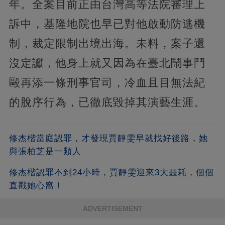
年。全案目前正由台灣高等法院審理上
訴中，基隆地院也早已對他啟動防逃機
制，裁定限制出境出海。未料，案子還
沒定讞，他身上就又因為在臺北鬧事鬥
毆再添一條刑事官司，冷血且目無法紀
的脫序行為，已徹底毀掉其演藝生涯。
修杰楷當庭認罪，才發現賈靜雯早就找好後路，她
與張柏芝是一類人
修杰楷認罪不到24小時，賈靜雯迎來3大噩耗，個個
直戳她心窩！
ADVERTISEMENT