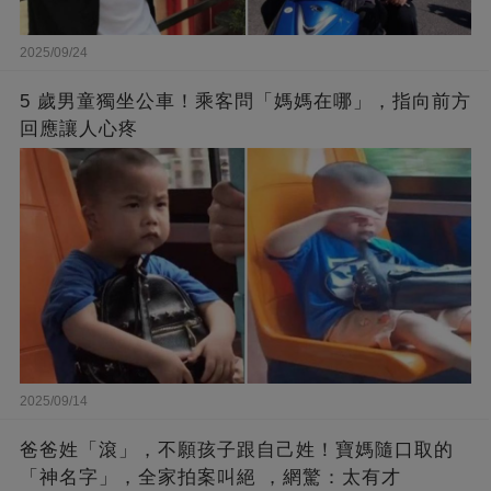
2025/09/24
5 歲男童獨坐公車！乘客問「媽媽在哪」，指向前方
回應讓人心疼
2025/09/14
爸爸姓「滾」，不願孩子跟自己姓！寶媽隨口取的
「神名字」，全家拍案叫絕 ，網驚：太有才