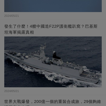
2024/05/21
發生了什麼！4艘中國造F22P護衛艦趴窩？巴基斯
坦海軍揭露真相
2024/05/21
世界大戰爆發，200億一個的重裝合成旅，29個夠維