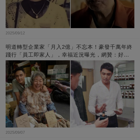
2025/09/12
明道轉型企業家「月入2億」不忘本！豪發千萬年終
踐行「員工即家人」，幸福近況曝光，網贊：好老
闆的福報
2025/09/07