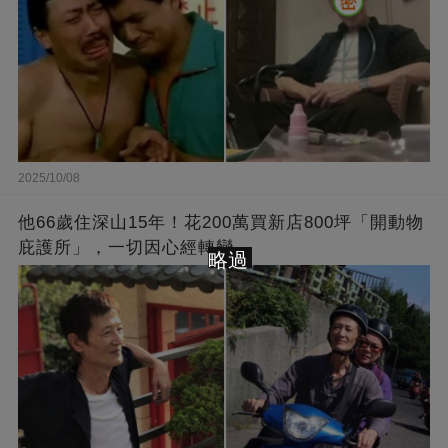
2025/10/08
他66歲住深山15年！花200萬買新店800坪「開動物
庇護所」，一切因心經轉變
略過