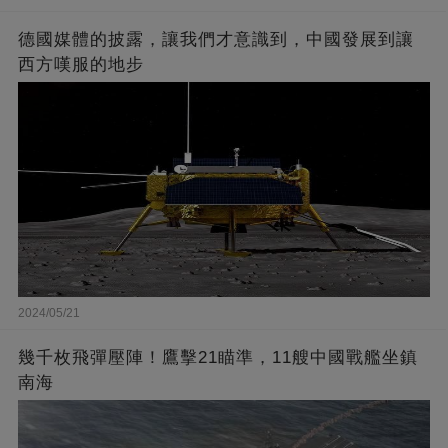
德國媒體的披露，讓我們才意識到，中國發展到讓
西方嘆服的地步
2024/05/21
幾千枚飛彈壓陣！鷹擊21瞄準，11艘中國戰艦坐鎮
南海