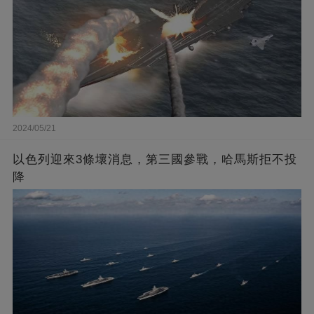
2024/05/21
以色列迎來3條壞消息，第三國參戰，哈馬斯拒不投
降