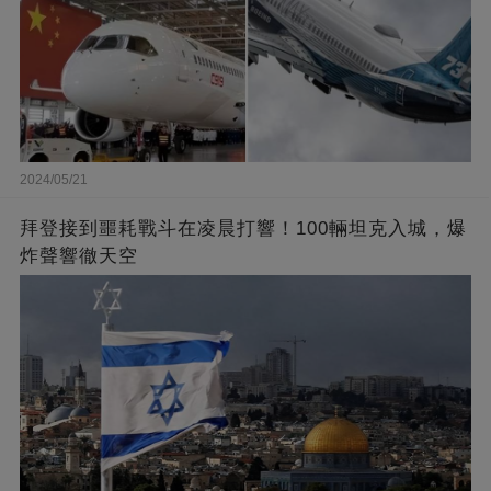
2024/05/21
拜登接到噩耗戰斗在凌晨打響！100輛坦克入城，爆
炸聲響徹天空