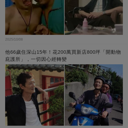
2025/10/08
他66歲住深山15年！花200萬買新店800坪「開動物
庇護所」，一切因心經轉變