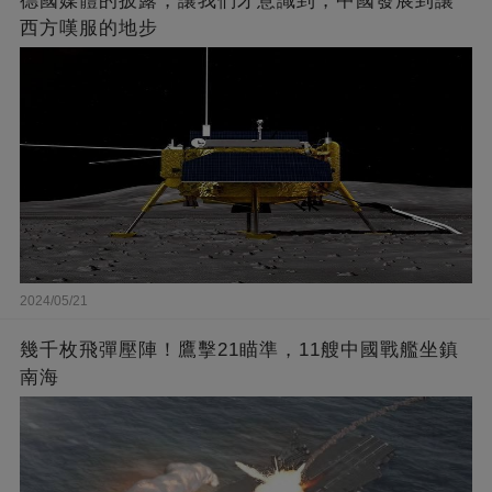
德國媒體的披露，讓我們才意識到，中國發展到讓
西方嘆服的地步
2024/05/21
幾千枚飛彈壓陣！鷹擊21瞄準，11艘中國戰艦坐鎮
南海