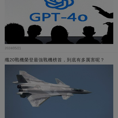
2024/05/21
殲20戰機榮登最強戰機榜首，到底有多厲害呢？