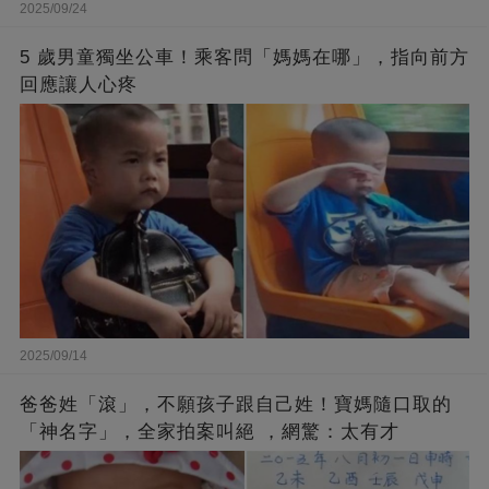
2025/09/24
5 歲男童獨坐公車！乘客問「媽媽在哪」，指向前方
回應讓人心疼
2025/09/14
爸爸姓「滾」，不願孩子跟自己姓！寶媽隨口取的
「神名字」，全家拍案叫絕 ，網驚：太有才