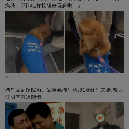
摸我！我比电梯按钮好玩多啦！」
2025/11/17
港星因病留院兩月靠氧氣機生活,81歲終生未婚,曾與
汪明荃有過戀情