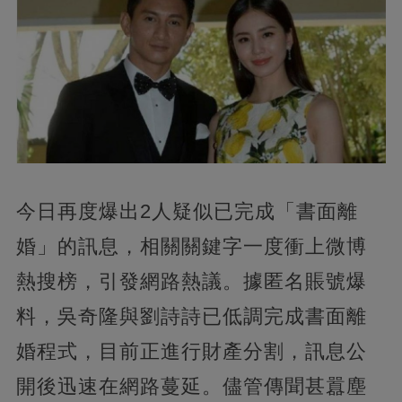
今日再度爆出2人疑似已完成「書面離
婚」的訊息，相關關鍵字一度衝上微博
熱搜榜，引發網路熱議。據匿名賬號爆
料，吳奇隆與劉詩詩已低調完成書面離
婚程式，目前正進行財產分割，訊息公
開後迅速在網路蔓延。儘管傳聞甚囂塵