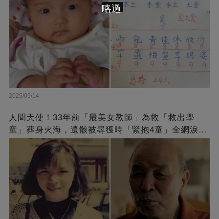
略過
2025/09/14
人間天使！33年前「最美女教師」為救「救出學
童」葬身火海，遺骸被尋獲時「緊抱4童」全網淚
崩：真正的英雄不該被遺忘