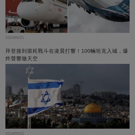
2024/05/21
拜登接到噩耗戰斗在凌晨打響！100輛坦克入城，爆
炸聲響徹天空
2024/05/21