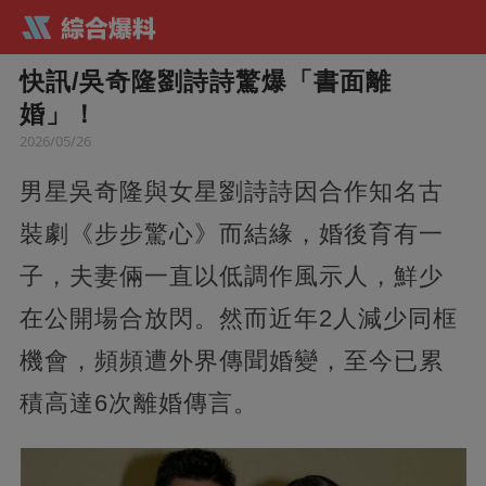
快訊/吳奇隆劉詩詩驚爆「書面離
婚」！
2026/05/26
男星吳奇隆與女星劉詩詩因合作知名古
裝劇《步步驚心》而結緣，婚後育有一
子，夫妻倆一直以低調作風示人，鮮少
在公開場合放閃。然而近年2人減少同框
機會，頻頻遭外界傳聞婚變，至今已累
積高達6次離婚傳言。