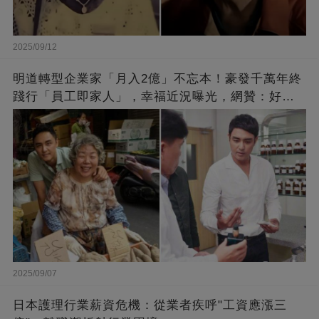
2025/09/12
明道轉型企業家「月入2億」不忘本！豪發千萬年終
踐行「員工即家人」，幸福近況曝光，網贊：好老
闆的福報
2025/09/07
日本護理行業薪資危機：從業者疾呼"工資應漲三