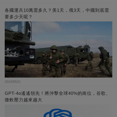
各國運兵10萬需多久？美1天，俄3天，中國到底需
要多少天呢？
2024/05/21
GPT-4o遙遙領先！將沖擊全球40%的崗位，谷歌、
微軟壓力越來越大