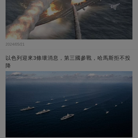
2024/05/21
以色列迎來3條壞消息，第三國參戰，哈馬斯拒不投
降