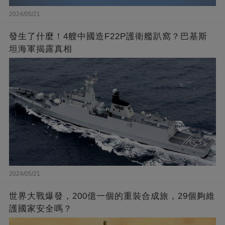
2024/05/21
發生了什麼！4艘中國造F22P護衛艦趴窩？巴基斯
坦海軍揭露真相
2024/05/21
世界大戰爆發，200億一個的重裝合成旅，29個夠維
護國家安全嗎？