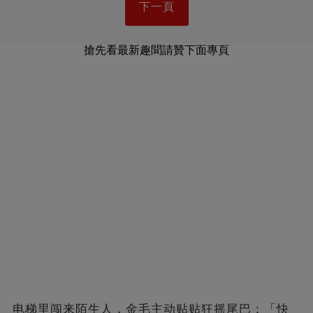
下一頁
搶先看最新趣聞請贊下面專頁
电梯里闯来陌生人，金毛主动贴贴狂摇尾巴：「快