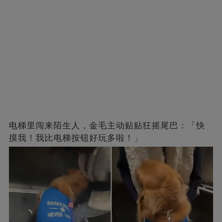
电梯里闯来陌生人，金毛主动贴贴狂摇尾巴：「快
摸我！我比电梯按钮好玩多啦！」