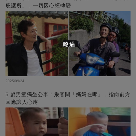
庇護所」，一切因心經轉變
略過
2025/09/24
5 歲男童獨坐公車！乘客問「媽媽在哪」，指向前方
回應讓人心疼