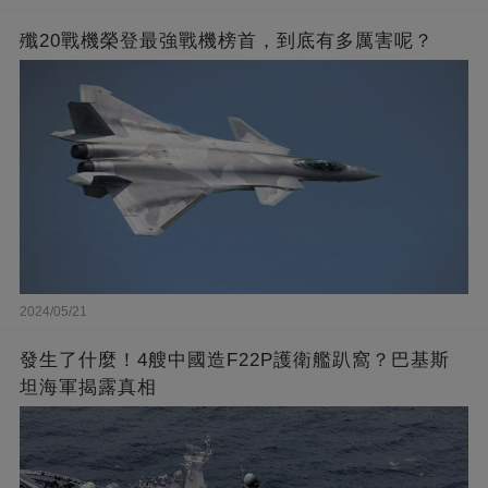
殲20戰機榮登最強戰機榜首，到底有多厲害呢？
2024/05/21
發生了什麼！4艘中國造F22P護衛艦趴窩？巴基斯
坦海軍揭露真相