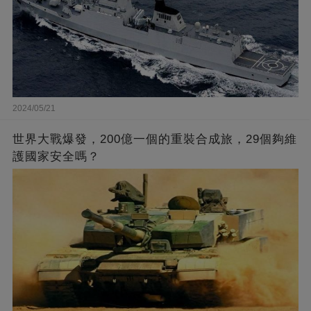
2024/05/21
世界大戰爆發，200億一個的重裝合成旅，29個夠維
護國家安全嗎？