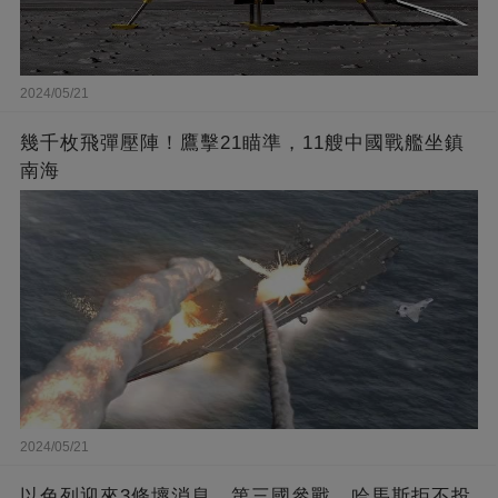
2024/05/21
幾千枚飛彈壓陣！鷹擊21瞄準，11艘中國戰艦坐鎮
南海
2024/05/21
以色列迎來3條壞消息，第三國參戰，哈馬斯拒不投