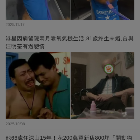
2025/11/17
港星因病留院兩月靠氧氣機生活,81歲終生未婚,曾與
汪明荃有過戀情
2025/10/08
他66歲住深山15年！花200萬買新店800坪「開動物