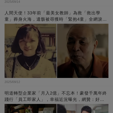
2025/09/14
人間天使！33年前「最美女教師」為救「救出學
童」葬身火海，遺骸被尋獲時「緊抱4童」全網淚
崩：真正的英雄不該被遺忘
2025/09/12
明道轉型企業家「月入2億」不忘本！豪發千萬年終
踐行「員工即家人」，幸福近況曝光，網贊：好老
闆的福報