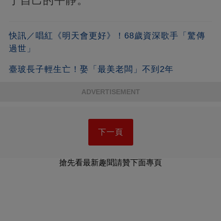
于自己的平靜。
快訊／唱紅《明天會更好》！68歲資深歌手「驚傳
過世」
臺玻長子輕生亡！娶「最美老闆」不到2年
ADVERTISEMENT
下一頁
搶先看最新趣聞請贊下面專頁