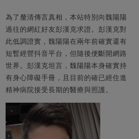
為了釐清傳言真相，本站特別向魏陽陽
過往的網紅好友彭漢克求證。彭漢克對
此低調證實，魏陽陽在兩年前確實還有
短暫經營抖音平台，但隨後便斷開網路
世界。彭漢克坦言，魏陽陽本身確實持
有身心障礙手冊，且目前的確已經住進
精神病院接受長期的醫療與照護。