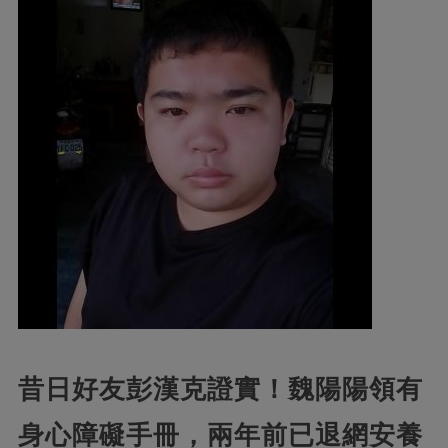
昔日好友彭漢克證實！魏陽陽領有
身心障礙手冊，兩年前已退網安養