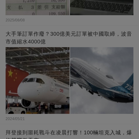
2025/08/08
大手筆訂單作廢？300億美元訂單被中國取締，波音
市值縮水4000億
2024/05/21
拜登接到噩耗戰斗在凌晨打響！100輛坦克入城，爆