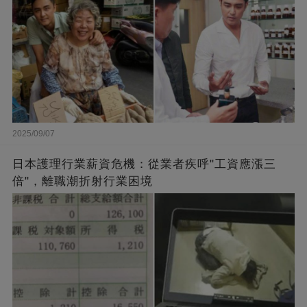
2025/09/07
日本護理行業薪資危機：從業者疾呼"工資應漲三
倍"，離職潮折射行業困境