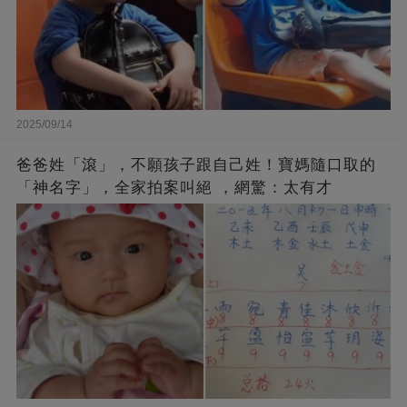
2025/09/14
爸爸姓「滾」，不願孩子跟自己姓！寶媽隨口取的
「神名字」，全家拍案叫絕 ，網驚：太有才