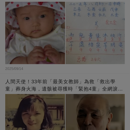
2025/09/14
人間天使！33年前「最美女教師」為救「救出學
童」葬身火海，遺骸被尋獲時「緊抱4童」全網淚
崩：真正的英雄不該被遺忘