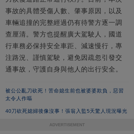
事故的具體受傷人數、肇事原因，以及
車輛追撞的完整經過仍有待警方逐一調
查厘清。警方也提醒廣大駕駛人，國道
行車務必保持安全車距、減速慢行，專
注路況、謹慎駕駛，避免因疏忽引發交
通事故，守護自身與他人的出行安全。
被公公亂刀砍死！苦命媳生前也被婆婆欺負，惡習
太令人作嘔
40刀砍死媳婦後像沒事！張翁入監5天驚人現況曝光
ADVERTISEMENT