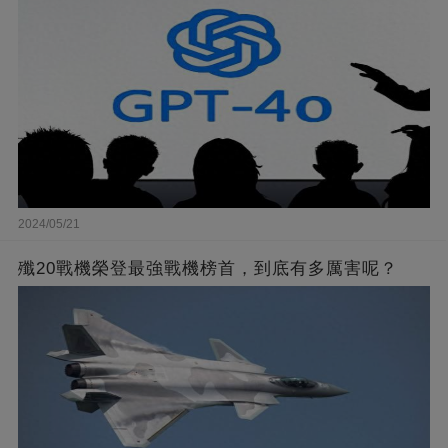
2024/05/21
殲20戰機榮登最強戰機榜首，到底有多厲害呢？