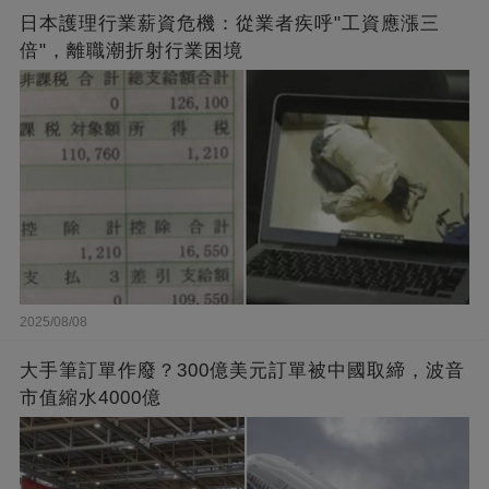
日本護理行業薪資危機：從業者疾呼"工資應漲三
倍"，離職潮折射行業困境
2025/08/08
大手筆訂單作廢？300億美元訂單被中國取締，波音
市值縮水4000億