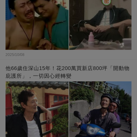
2025/10/08
他66歲住深山15年！花200萬買新店800坪「開動物
庇護所」，一切因心經轉變