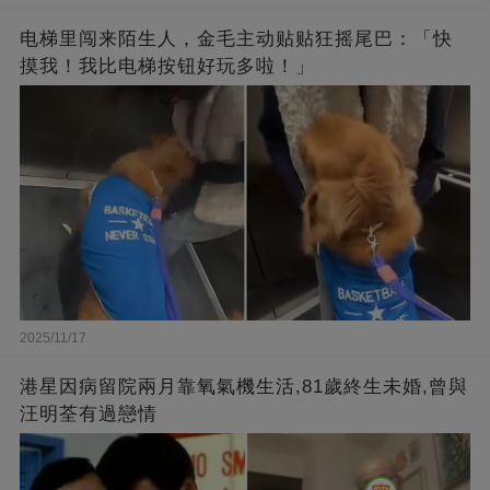
电梯里闯来陌生人，金毛主动贴贴狂摇尾巴：「快
摸我！我比电梯按钮好玩多啦！」
2025/11/17
港星因病留院兩月靠氧氣機生活,81歲終生未婚,曾與
汪明荃有過戀情