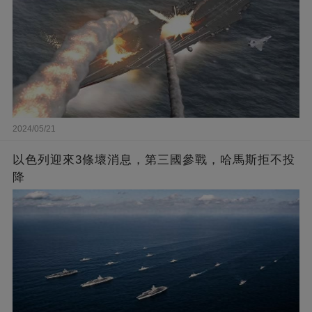
2024/05/21
以色列迎來3條壞消息，第三國參戰，哈馬斯拒不投
降