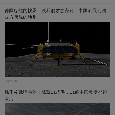
德國媒體的披露，讓我們才意識到，中國發展到讓
西方嘆服的地步
2024/05/21
幾千枚飛彈壓陣！鷹擊21瞄準，11艘中國戰艦坐鎮
南海