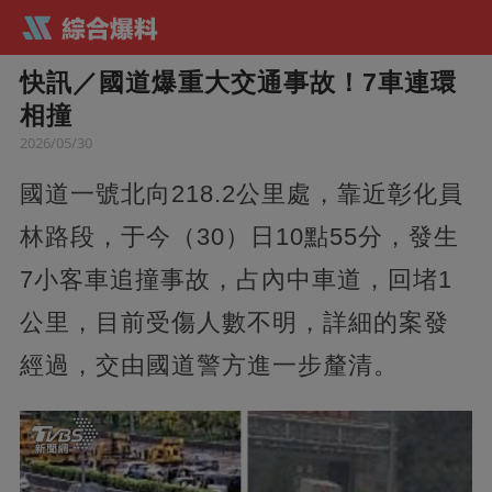
快訊／國道爆重大交通事故！7車連環
相撞
2026/05/30
國道一號北向218.2公里處，靠近彰化員
林路段，于今（30）日10點55分，發生
7小客車追撞事故，占內中車道，回堵1
公里，目前受傷人數不明，詳細的案發
經過，交由國道警方進一步釐清。