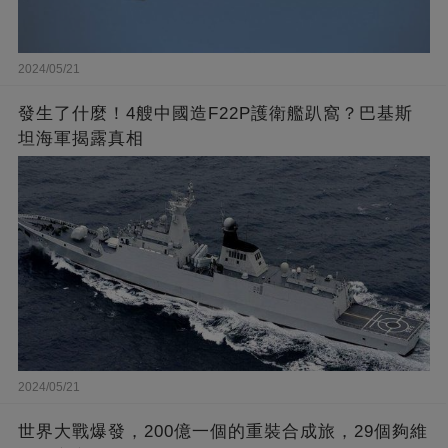
2024/05/21
發生了什麼！4艘中國造F22P護衛艦趴窩？巴基斯
坦海軍揭露真相
2024/05/21
世界大戰爆發，200億一個的重裝合成旅，29個夠維