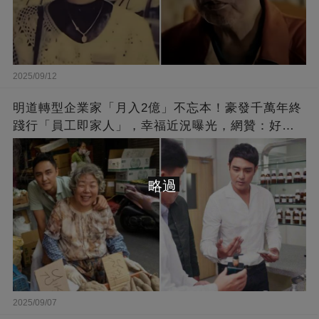
2025/09/12
明道轉型企業家「月入2億」不忘本！豪發千萬年終
踐行「員工即家人」，幸福近況曝光，網贊：好老
闆的福報
略過
2025/09/07