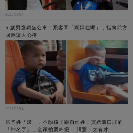
2025/09/24
5 歲男童獨坐公車！乘客問「媽媽在哪」，指向前方
回應讓人心疼
2025/09/14
爸爸姓「滾」，不願孩子跟自己姓！寶媽隨口取的
「神名字」，全家拍案叫絕 ，網驚：太有才