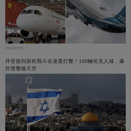
2024/05/21
拜登接到噩耗戰斗在凌晨打響！100輛坦克入城，爆
炸聲響徹天空