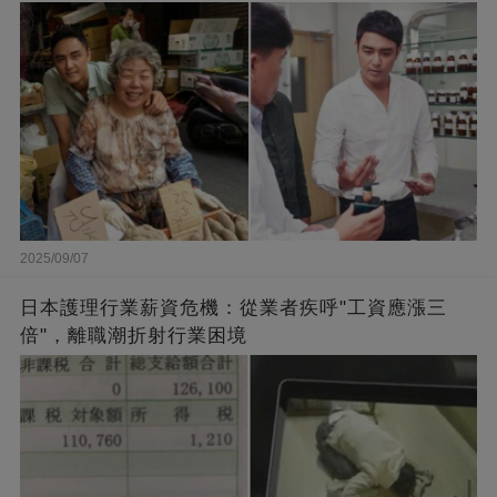
闆的福報
2025/09/07
日本護理行業薪資危機：從業者疾呼"工資應漲三
倍"，離職潮折射行業困境