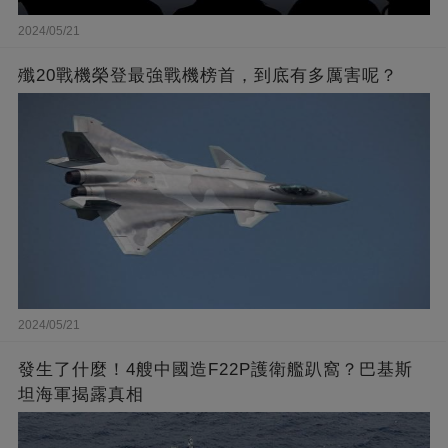
2024/05/21
殲20戰機榮登最強戰機榜首，到底有多厲害呢？
2024/05/21
發生了什麼！4艘中國造F22P護衛艦趴窩？巴基斯
坦海軍揭露真相