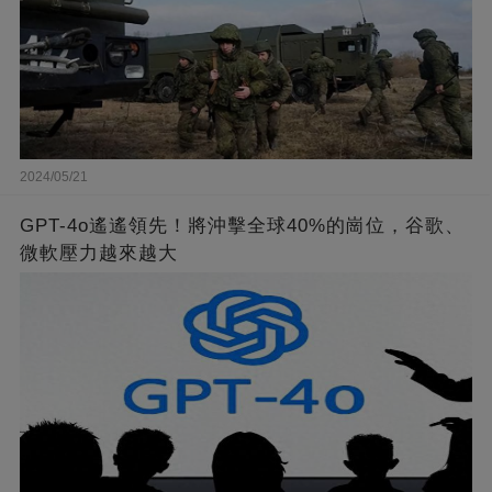
2024/05/21
GPT-4o遙遙領先！將沖擊全球40%的崗位，谷歌、
微軟壓力越來越大