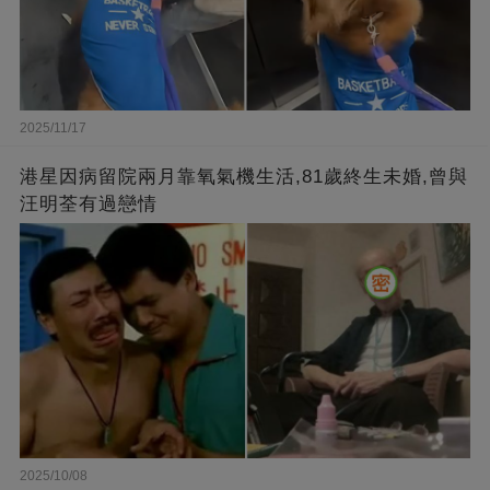
2025/11/17
港星因病留院兩月靠氧氣機生活,81歲終生未婚,曾與
汪明荃有過戀情
2025/10/08