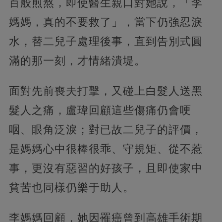
百般煎熬，即使醫生親口對她說，「李
媽媽，真的不要救了」，當下仍強忍淚
水，替二兒子處理後事，直到告別式圓
滿的那一刻，才情緒潰堤。
面對先前喪夫打擊，又碰上白髮人送黑
髮人之痛，盧瑋回顧這些傷痛仍會哽
咽、眼角泛淚；對已故二兒子的評價，
是媽媽心中很棒很乖、守規矩、從不惹
事，更沒有惡習的好孩子，且即使家中
貧苦也同樣仍樂于助人。
李媽媽回顧，她因罹癌曾到高雄手術期