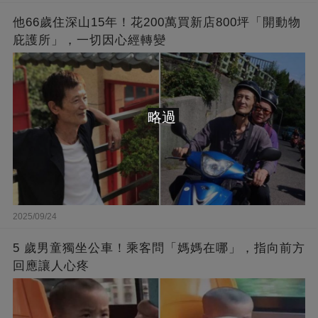
他66歲住深山15年！花200萬買新店800坪「開動物
庇護所」，一切因心經轉變
略過
2025/09/24
5 歲男童獨坐公車！乘客問「媽媽在哪」，指向前方
回應讓人心疼