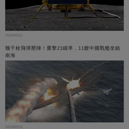
2024/05/21
幾千枚飛彈壓陣！鷹擊21瞄準，11艘中國戰艦坐鎮
南海
2024/05/21