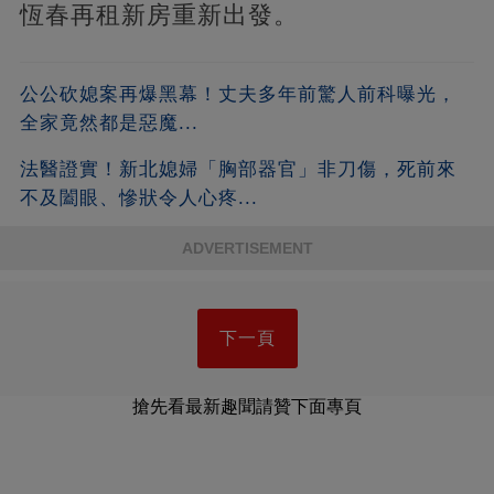
恆春再租新房重新出發。
公公砍媳案再爆黑幕！丈夫多年前驚人前科曝光，
全家竟然都是惡魔...
法醫證實！新北媳婦「胸部器官」非刀傷，死前來
不及闔眼、慘狀令人心疼...
ADVERTISEMENT
下一頁
搶先看最新趣聞請贊下面專頁