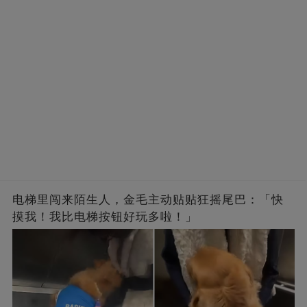
电梯里闯来陌生人，金毛主动贴贴狂摇尾巴：「快
摸我！我比电梯按钮好玩多啦！」