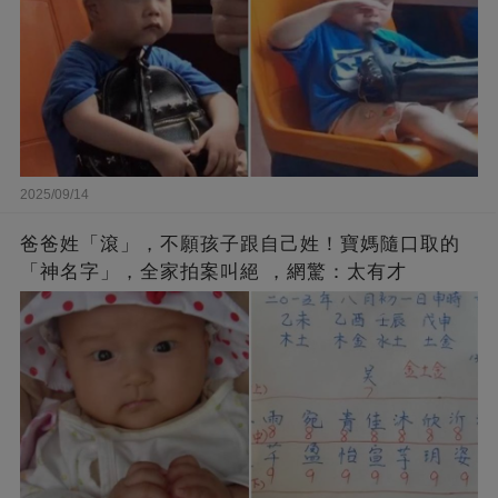
2025/09/14
爸爸姓「滾」，不願孩子跟自己姓！寶媽隨口取的
「神名字」，全家拍案叫絕 ，網驚：太有才