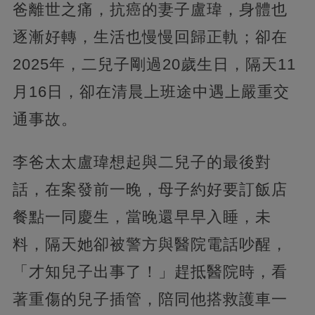
爸離世之痛，抗癌的妻子盧瑋，身體也
逐漸好轉，生活也慢慢回歸正軌；卻在
2025年，二兒子剛過20歲生日，隔天11
月16日，卻在清晨上班途中遇上嚴重交
通事故。
李爸太太盧瑋想起與二兒子的最後對
話，在案發前一晚，母子約好要訂飯店
餐點一同慶生，當晚還早早入睡，未
料，隔天她卻被警方與醫院電話吵醒，
「才知兒子出事了！」趕抵醫院時，看
著重傷的兒子插管，陪同他搭救護車一