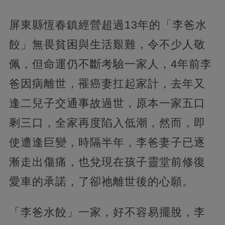
屏東縣恆春鎮經營超過13年的「李爸水
餃」無畏貧困與生活艱難，令不少人敬
佩，但命運仍不斷考驗一家人，4年前李
爸因病離世，罹癌妻扛起家計，去年又
逢二兒子交通事故過世，原本一家五口
剩三口，全家再度陷入低潮，然而，即
使遭逢巨變，時隔半年，李爸妻子已逐
漸走出傷痛，也兌現在孩子靈堂前修復
愛車的承諾，了卻祂離世後的心願。
「李爸水餃」一家，好不容易擺脫，李