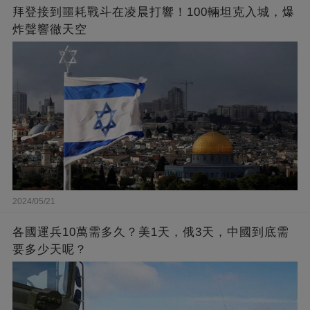
拜登接到噩耗戰斗在凌晨打響！100輛坦克入城，爆
炸聲響徹天空
2024/05/21
各國運兵10萬需多久？美1天，俄3天，中國到底需
要多少天呢？