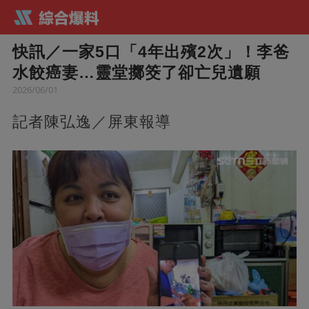
快訊／一家5口「4年出殯2次」！李爸
水餃癌妻…靈堂擲筊了卻亡兒遺願
2026/06/01
記者陳弘逸／屏東報導