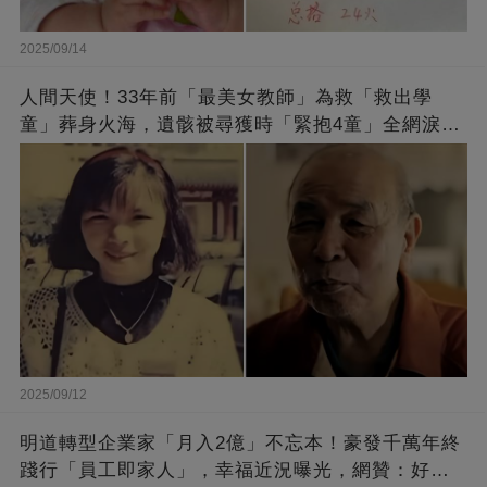
2025/09/14
人間天使！33年前「最美女教師」為救「救出學
童」葬身火海，遺骸被尋獲時「緊抱4童」全網淚
崩：真正的英雄不該被遺忘
2025/09/12
明道轉型企業家「月入2億」不忘本！豪發千萬年終
踐行「員工即家人」，幸福近況曝光，網贊：好老