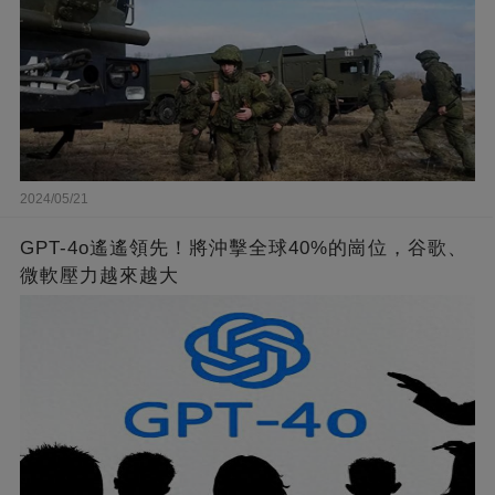
2024/05/21
GPT-4o遙遙領先！將沖擊全球40%的崗位，谷歌、
微軟壓力越來越大