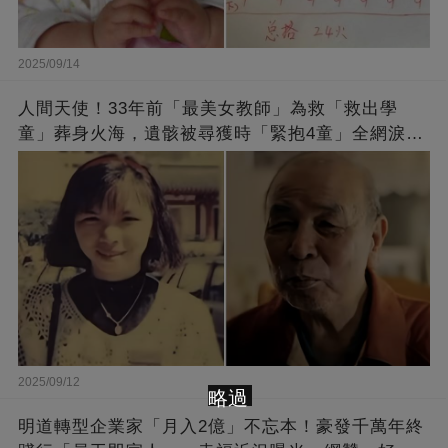
2025/09/14
人間天使！33年前「最美女教師」為救「救出學
童」葬身火海，遺骸被尋獲時「緊抱4童」全網淚
崩：真正的英雄不該被遺忘
2025/09/12
略過
明道轉型企業家「月入2億」不忘本！豪發千萬年終