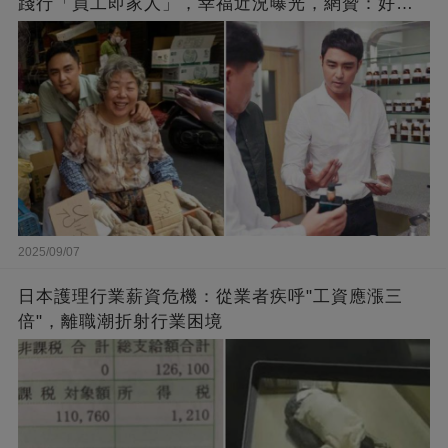
踐行「員工即家人」，幸福近況曝光，網贊：好老
闆的福報
2025/09/07
日本護理行業薪資危機：從業者疾呼"工資應漲三
倍"，離職潮折射行業困境