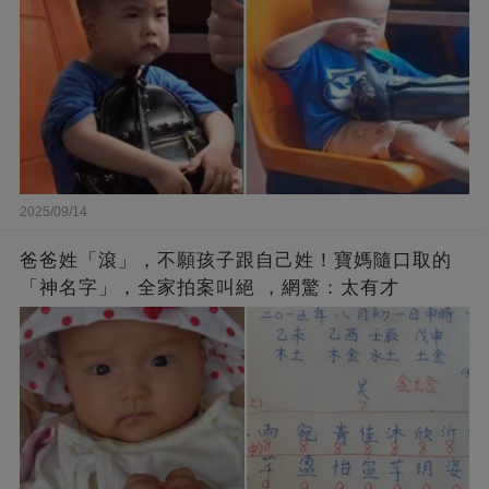
2025/09/14
爸爸姓「滾」，不願孩子跟自己姓！寶媽隨口取的
「神名字」，全家拍案叫絕 ，網驚：太有才