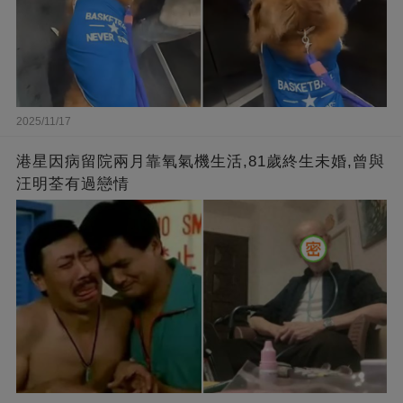
2025/11/17
港星因病留院兩月靠氧氣機生活,81歲終生未婚,曾與
汪明荃有過戀情