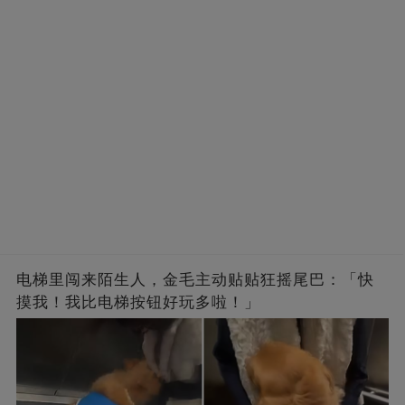
电梯里闯来陌生人，金毛主动贴贴狂摇尾巴：「快
摸我！我比电梯按钮好玩多啦！」