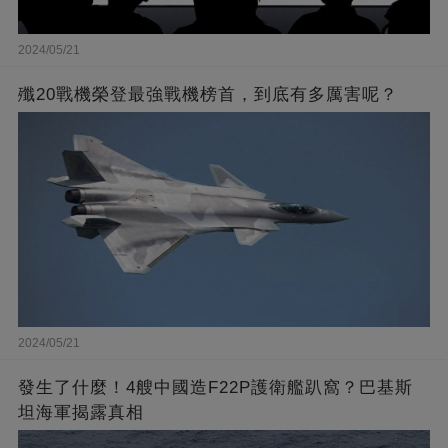
2024/05/21
殲20戰機榮登最強戰機榜首，到底有多厲害呢？
2024/05/21
發生了什麼！4艘中國造F22P護衛艦趴窩？巴基斯
坦海軍揭露真相