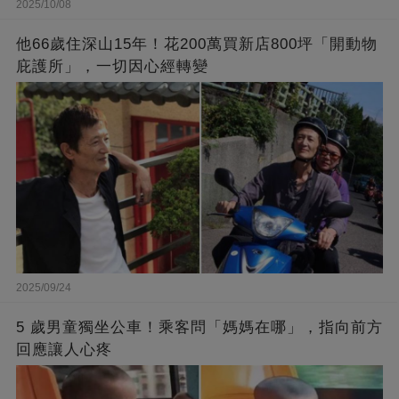
2025/10/08
他66歲住深山15年！花200萬買新店800坪「開動物
庇護所」，一切因心經轉變
2025/09/24
5 歲男童獨坐公車！乘客問「媽媽在哪」，指向前方
回應讓人心疼