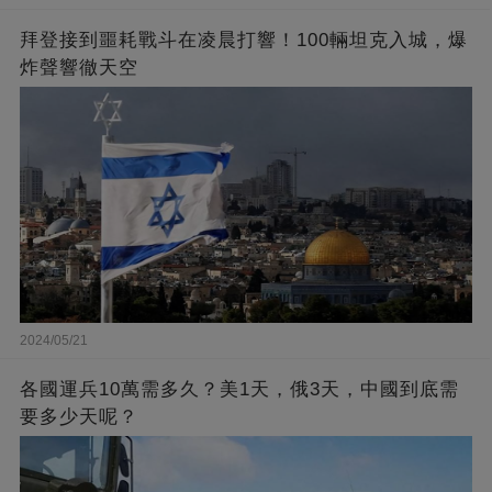
拜登接到噩耗戰斗在凌晨打響！100輛坦克入城，爆
炸聲響徹天空
2024/05/21
各國運兵10萬需多久？美1天，俄3天，中國到底需
要多少天呢？