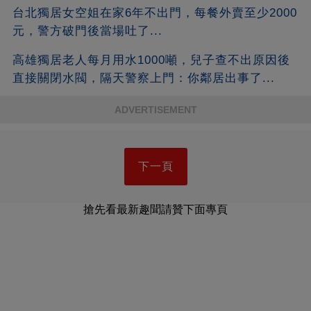
台北獨居女空姐在家6年不出門，每餐外賣至少2000
元，警方破門後當場吐了...
高雄獨居老人每月用水1000噸，兒子查不出原因後
直接關閉水閥，隔天警察上門：你鄰居出事了...
ADVERTISEMENT
下一頁
搶先看最新趣聞請贊下面專頁