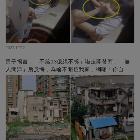
2022/10/22
男子揚言，「不給13億絕不拆」嚇走開發商，「無
人問津」后反悔，為啥不開發我家，網嘲：你自己
找的