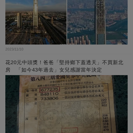
2023/11/10
花20元中頭獎！爸爸「堅持鄉下蓋透天」不買新北
房 「如今43年過去」女兒感謝當年決定