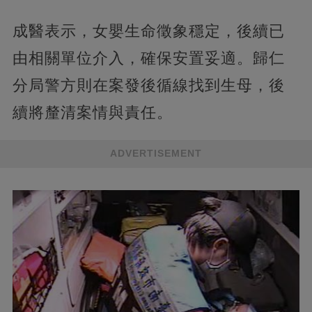
成醫表示，女嬰生命徵象穩定，後續已
由相關單位介入，確保安置妥適。歸仁
分局警方則在案發後循線找到生母，後
續將釐清案情與責任。
ADVERTISEMENT