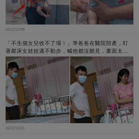
2022/12/06
「不生個女兒收不了場！」準爸爸在醫院陪產，盯
著鄰床女娃娃邁不動步，喊他都沒聽見，畫面太有
愛了！
2022/10/31