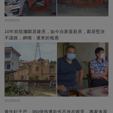
2022/05/11
10年前阻攔鄰居建房，如今自家蓋新房，鄰居堅決
不讓路，網嘲：遲來的報應
2022/05/10
最牛釘子戶，360億拆遷款也不放在眼里，專家進屋