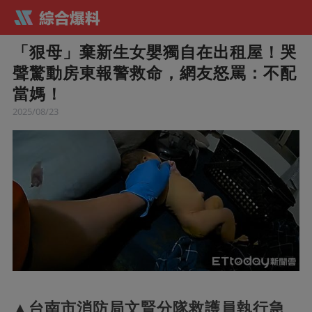
「狠母」棄新生女嬰獨自在出租屋！哭
聲驚動房東報警救命，網友怒罵：不配
當媽！
2025/08/23
▲台南市消防局文賢分隊救護員執行急