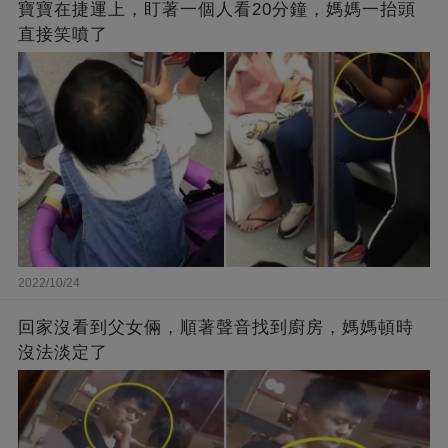
寶寶在捷運上，盯著一個人看20分鐘，媽媽一抬頭
直接笑噴了
2022/10/24
回家沒看到父女倆，順著聲音找到廚房，媽媽頓時
沒法淡定了