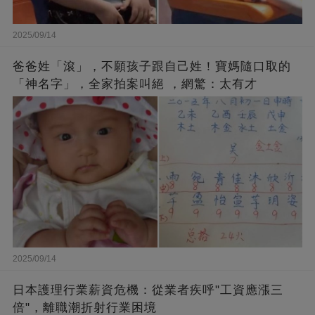
2025/09/14
爸爸姓「滾」，不願孩子跟自己姓！寶媽隨口取的
「神名字」，全家拍案叫絕 ，網驚：太有才
2025/09/14
日本護理行業薪資危機：從業者疾呼"工資應漲三
倍"，離職潮折射行業困境