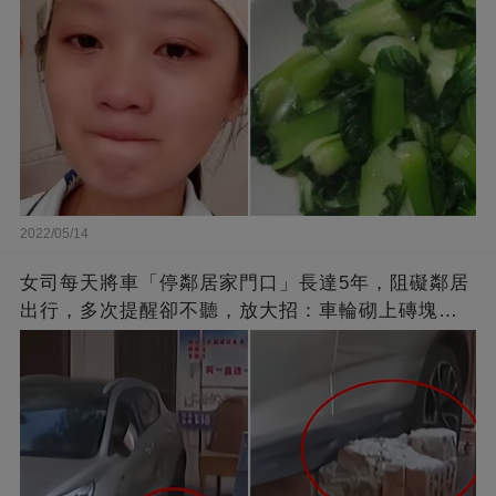
2022/05/14
女司每天將車「停鄰居家門口」長達5年，阻礙鄰居
出行，多次提醒卻不聽，放大招：車輪砌上磚塊，
你別想走了