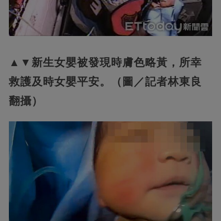
▲▼新生女嬰被發現時膚色略黃，所幸
救護及時女嬰平安。（圖／記者林東良
翻攝）