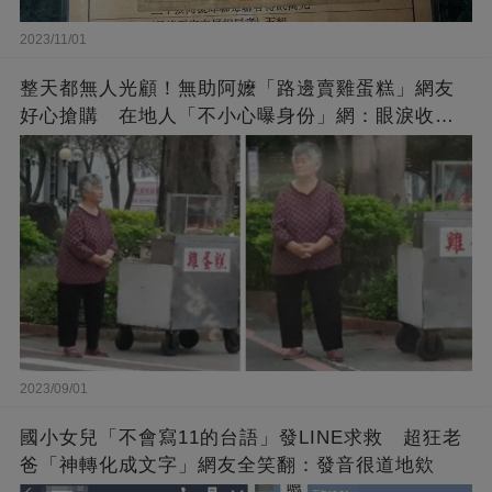
2023/11/01
整天都無人光顧！無助阿嬤「路邊賣雞蛋糕」網友
好心搶購 在地人「不小心曝身份」網：眼淚收回
來了
2023/09/01
國小女兒「不會寫11的台語」發LINE求救 超狂老
爸「神轉化成文字」網友全笑翻：發音很道地欸