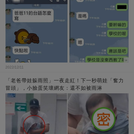
2022/12/11
「老爸帶娃躲雨照」一夜走紅！下一秒萌娃「奮力
冒頭」，小臉蛋笑壞網友：還不如被雨淋