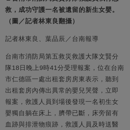
救，成功守護一名被遺留的新生女嬰。
（圖／記者林東良翻攝）
記者林東良、葉品辰／台南報導
台南市消防局第五救災救護大隊文賢分
隊18日晚上9時41分受理報案，位在台南
市仁德區一處出租套房房東表示，聽到
出租套房內傳出異常的嬰兒哭聲，立即
報案，救護人員到場後發現一名初生女
嬰獨自躺在床上，臍帶已斷，床旁留有
血跡與排泄物痕跡，救護人員及時送醫