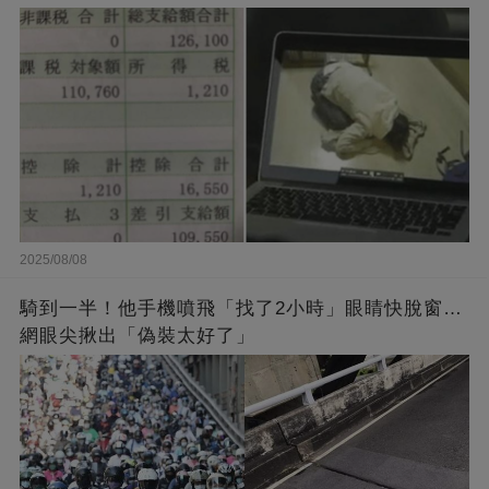
2025/08/08
騎到一半！他手機噴飛「找了2小時」眼睛快脫窗…
網眼尖揪出「偽裝太好了」