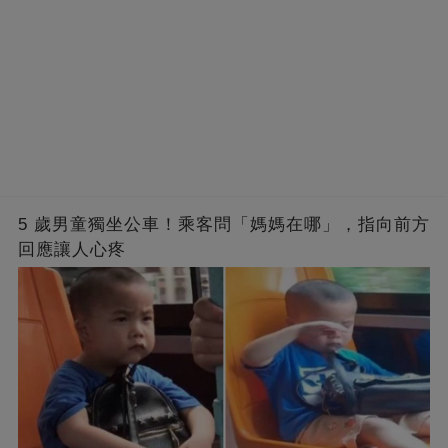
5 歲男童獨坐公車！乘客問「媽媽在哪」，指向前方
回應讓人心疼