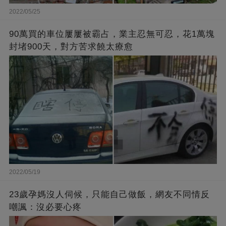
2022/05/25
90萬買的車位屢屢被霸占，業主忍無可忍，花1萬塊
封堵900天，對方苦求饒太療愈
2022/05/19
23歲孕媽沒人伺候，只能自己做飯，網友不同情反
嘲諷：沒必要心疼