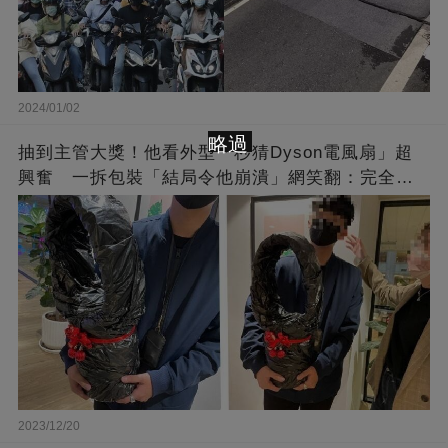
2024/01/02
略過
抽到主管大獎！他看外型「秒猜Dyson電風扇」超
興奮 一拆包裝「結局令他崩潰」網笑翻：完全想
不到～
2023/12/20