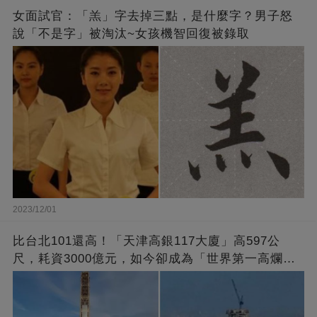
女面試官：「羔」字去掉三點，是什麼字？男子怒
說「不是字」被淘汰~女孩機智回復被錄取
2023/12/01
比台北101還高！「天津高銀117大廈」高597公
尺，耗資3000億元，如今卻成為「世界第一高爛尾
樓」