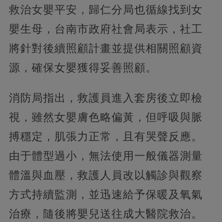
救治女嬰平安，歸仁分局也循線找到女
嬰生母，台南市政府社會局表示，社工
將針對後續照顧計畫並提供相關照顧資
源，確保女嬰獲得妥善照顧。
消防局指出，救護員進入套房後立即檢
視，雖然女嬰膚色略偏黃，但呼吸與脈
搏穩定，肌張力正常，且有哭聲反應。
由于體型過小，無法使用一般儀器測量
體溫與血壓，救護人員改以觸診與觀察
方式持續監測，並迅速給予保暖及氧氣
治療，隨後將嬰兒送往成大醫院救治。