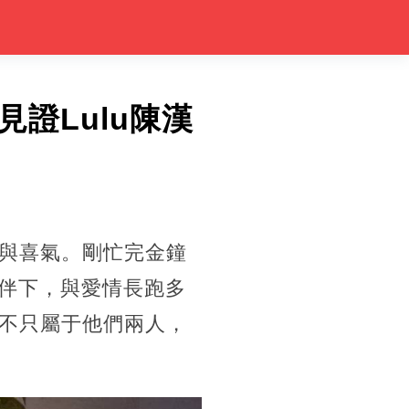
證Lulu陳漢
與喜氣。剛忙完金鐘
陪伴下，與愛情長跑多
不只屬于他們兩人，