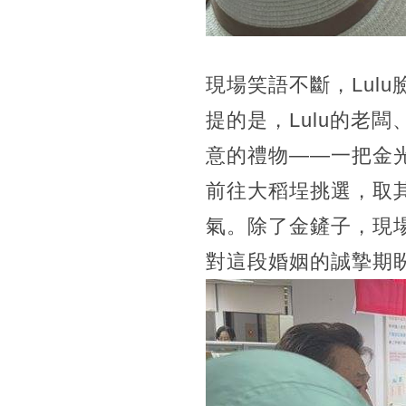
現場笑語不斷，Lul
提的是，Lulu的老
意的禮物——一把金
前往大稻埕挑選，取
氣。除了金鏟子，現
對這段婚姻的誠摯期