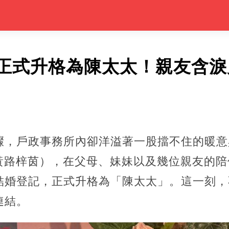
正式升格為陳太太！親友含淚見
驟，戶政事務所內卻洋溢著一股擋不住的暖意
（黃路梓茵），在父母、妹妹以及幾位親友的
結婚登記，正式升格為「陳太太」。這一刻，
連結。