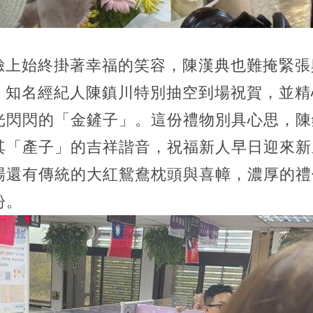
u臉上始終掛著幸福的笑容，陳漢典也難掩緊
闆、知名經紀人陳鎮川特別抽空到場祝賀，並
光閃閃的「金鏟子」。這份禮物別具心思，陳
其「產子」的吉祥諧音，祝福新人早日迎來新
場還有傳統的大紅鴛鴦枕頭與喜幛，濃厚的禮
盼。