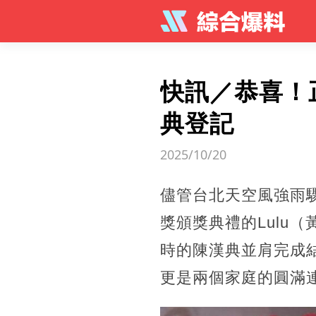
快訊／恭喜！
典登記
2025/10/20
儘管台北天空風強雨
獎頒獎典禮的Lulu
時的陳漢典並肩完成
更是兩個家庭的圓滿