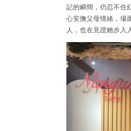
記的瞬間，仍忍不住紅
心安撫父母情緒，場面
人，也在見證她步入人