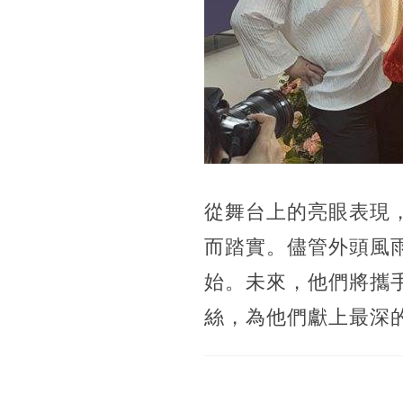
從舞台上的亮眼表現，
而踏實。儘管外頭風
始。未來，他們將攜
絲，為他們獻上最深