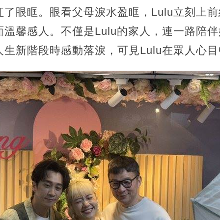
了眼眶。眼看父母淚水盈眶，Lulu立刻上
溫馨感人。不僅是Lulu的家人，連一路陪
生新階段時感動落淚，可見Lulu在眾人心