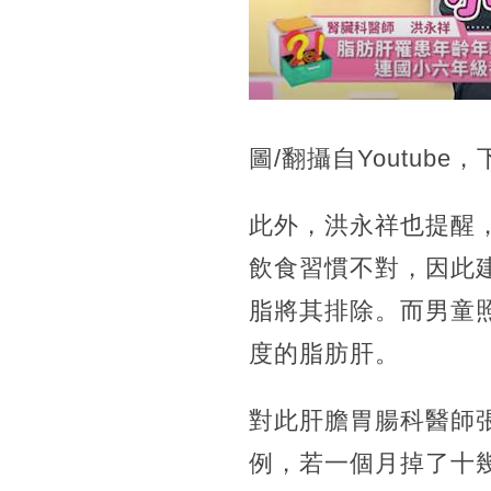
圖/翻攝自Youtube，
此外，洪永祥也提醒
飲食習慣不對，因此
脂將其排除。而男童
度的脂肪肝。
對此肝膽胃腸科醫師
例，若一個月掉了十