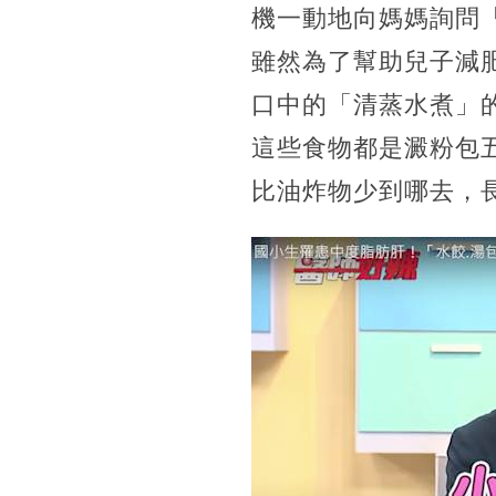
機一動地向媽媽詢問
雖然為了幫助兒子減
口中的「清蒸水煮」
這些食物都是澱粉包
比油炸物少到哪去，