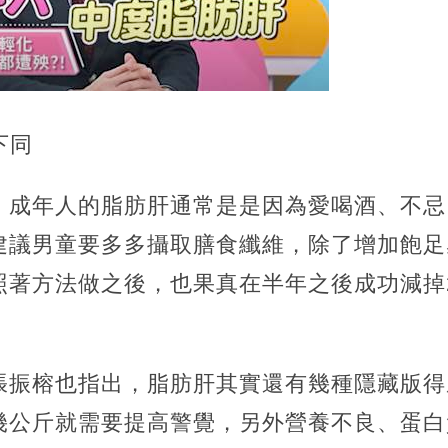
下同
，成年人的脂肪肝通常是是因為愛喝酒、不忌
建議男童要多多攝取膳食纖維，除了增加飽足
照著方法做之後，也果真在半年之後成功減掉
張振榕也指出，脂肪肝其實還有幾種隱藏版得
幾公斤就需要提高警覺，另外營養不良、蛋白