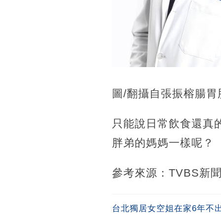
圖/翻攝自張振榕腸胃
只能說日常飲食還真
胖弟的媽媽一樣呢？
參考來源：TVBS新
台北獨居女空姐在家6年不出