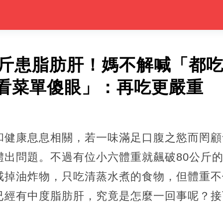
公斤患脂肪肝！媽不解喊「都
看菜單傻眼」：再吃更嚴重
和健康息息相關，若一味滿足口腹之慾而罔顧
體出問題。不過有位小六體重就飆破80公斤
戒掉油炸物，只吃清蒸水煮的食物，但體重不
已經有中度脂肪肝，究竟是怎麼一回事呢？接