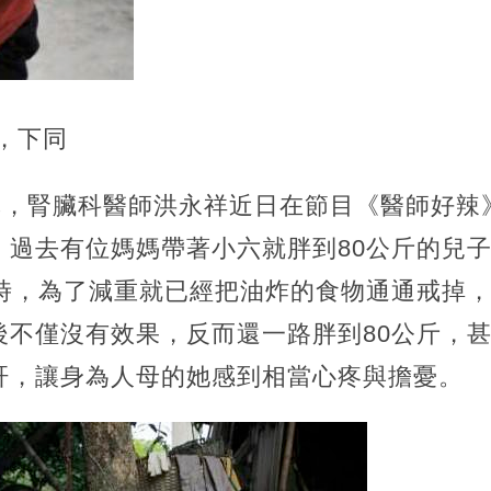
，下同
報導，腎臟科醫師洪永祥近日在節目《醫師好辣
，過去有位媽媽帶著小六就胖到80公斤的兒
斤時，為了減重就已經把油炸的食物通通戒掉
後不僅沒有效果，反而還一路胖到80公斤，
肝，讓身為人母的她感到相當心疼與擔憂。