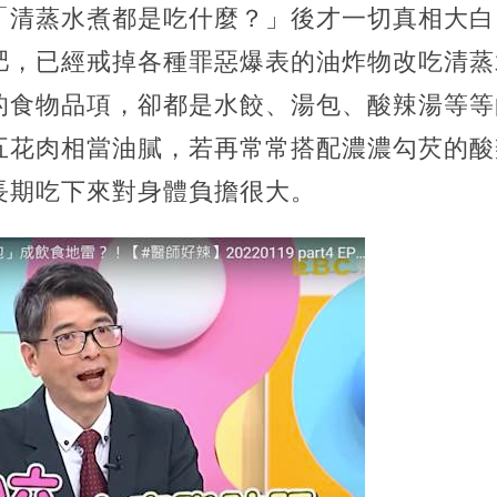
「清蒸水煮都是吃什麼？」後才一切真相大白
肥，已經戒掉各種罪惡爆表的油炸物改吃清蒸
的食物品項，卻都是水餃、湯包、酸辣湯等等
五花肉相當油膩，若再常常搭配濃濃勾芡的酸
長期吃下來對身體負擔很大。