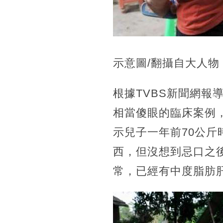
示意圖/翻攝自大人物
根據TVBS新聞網
相當傻眼的臨床案例
示兒子一年前70公
西，但沒想到忌口之
常，已經有中度脂肪