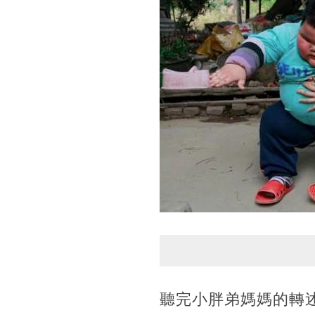
聽完小胖弟媽媽的轉