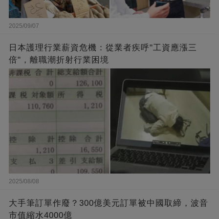
2025/09/07
日本護理行業薪資危機：從業者疾呼"工資應漲三
倍"，離職潮折射行業困境
2025/08/08
大手筆訂單作廢？300億美元訂單被中國取締，波音
市值縮水4000億