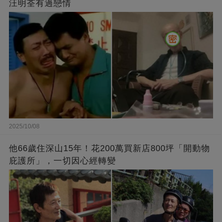
汪明荃有過戀情
2025/10/08
他66歲住深山15年！花200萬買新店800坪「開動物
庇護所」，一切因心經轉變