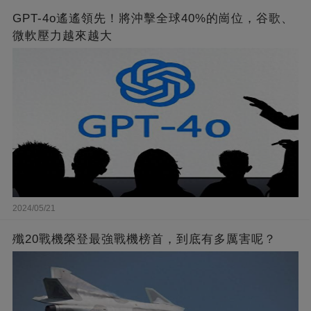
GPT-4o遙遙領先！將沖擊全球40%的崗位，谷歌、
微軟壓力越來越大
2024/05/21
殲20戰機榮登最強戰機榜首，到底有多厲害呢？