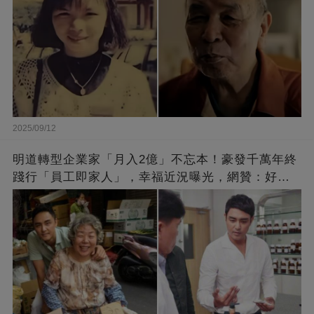
2025/09/12
明道轉型企業家「月入2億」不忘本！豪發千萬年終
踐行「員工即家人」，幸福近況曝光，網贊：好老
闆的福報