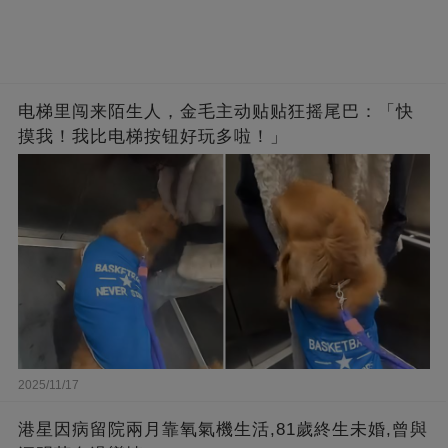
电梯里闯来陌生人，金毛主动贴贴狂摇尾巴：「快
摸我！我比电梯按钮好玩多啦！」
2025/11/17
港星因病留院兩月靠氧氣機生活,81歲終生未婚,曾與