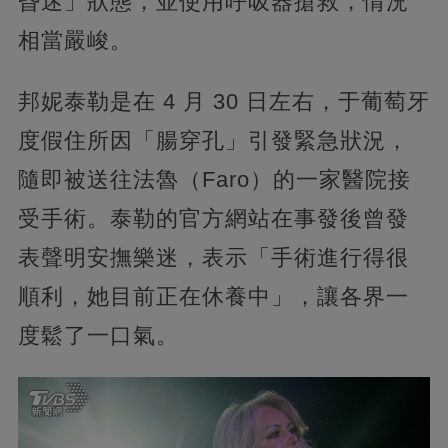
昏迷」狀態，並使用呼吸器搶救，情況
相當嚴峻。
邦妮泰勒是在 4 月 30 日左右，于葡萄牙
度假住所因「腸穿孔」引發緊急狀況，
隨即被送往法魯（Faro）的一家醫院接
受手術。泰勒的官方網站在事發後曾發
表聲明安撫樂迷，表示「手術進行得很
順利，她目前正在休養中」，讓各界一
度鬆了一口氣。