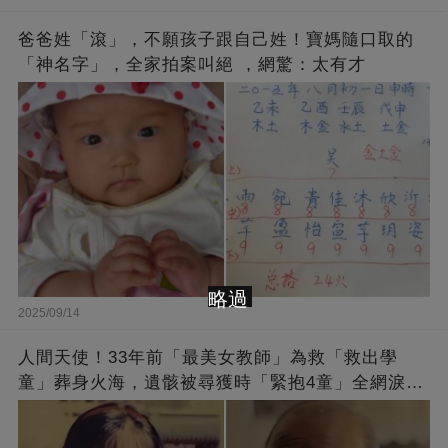
爸爸姓「滾」，不願孩子跟自己姓！寶媽隨口取的
「神名字」，全家拍案叫絕 ，網驚：太有才
略過
2025/09/14
人間天使！33年前「最美女教師」為救「救出學
童」葬身火海，遺骸被尋獲時「緊抱4童」全網淚
崩：真正的英雄不該被遺忘