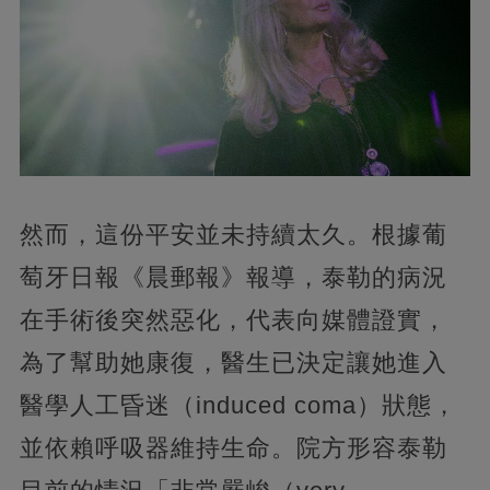
然而，這份平安並未持續太久。根據葡
萄牙日報《晨郵報》報導，泰勒的病況
在手術後突然惡化，代表向媒體證實，
為了幫助她康復，醫生已決定讓她進入
醫學人工昏迷（induced coma）狀態，
並依賴呼吸器維持生命。院方形容泰勒