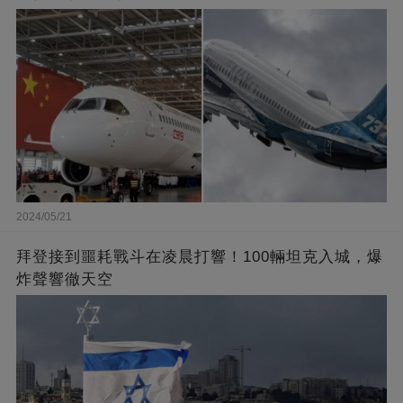
2024/05/21
拜登接到噩耗戰斗在凌晨打響！100輛坦克入城，爆
炸聲響徹天空