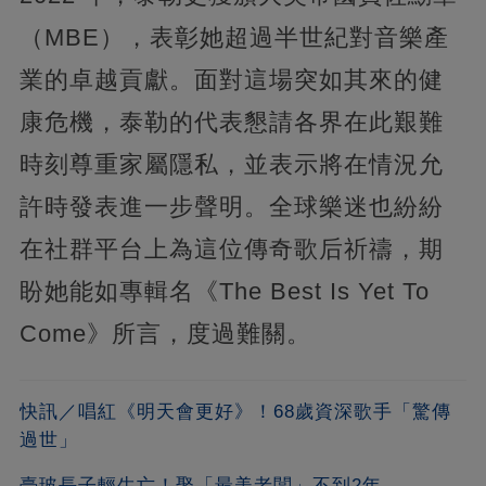
（MBE），表彰她超過半世紀對音樂產
業的卓越貢獻。面對這場突如其來的健
康危機，泰勒的代表懇請各界在此艱難
時刻尊重家屬隱私，並表示將在情況允
許時發表進一步聲明。全球樂迷也紛紛
在社群平台上為這位傳奇歌后祈禱，期
盼她能如專輯名《The Best Is Yet To
Come》所言，度過難關。
快訊／唱紅《明天會更好》！68歲資深歌手「驚傳
過世」
臺玻長子輕生亡！娶「最美老闆」不到2年