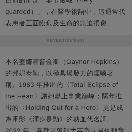
目前的情況「非常嚴峻（very
guarded）」，在醫學術語中，這通常代
表患者正面臨危及生命的急迫損傷。
ADVERTISEMENT
本名蓋娜霍普金斯（Gaynor Hopkins）
的邦妮泰勒，以極具爆發力的煙嗓著
稱。1983 年推出的〈Total Eclipse of
the Heart〉讓她攀上事業巔峰；隔年推
出的〈Holding Out for a Hero〉更是成
為電影《渾身是勁》的熱血代名詞。
2022 年，泰勒更獲頒大英帝國員佐勳章