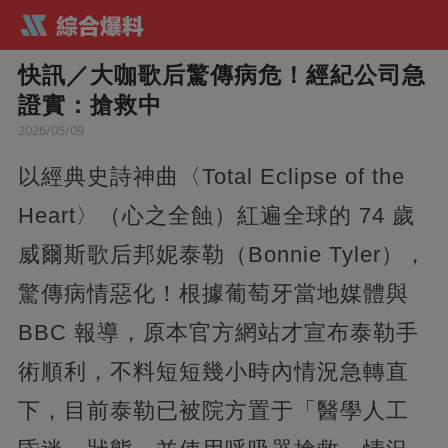
快訊／大咖歌后驚傳病危！經紀公司急
證實：搶救中
2026/05/09
以經典史詩神曲〈Total Eclipse of the
Heart〉（心之全蝕）紅遍全球的 74 歲
威爾斯歌后邦妮泰勒（Bonnie Tyler），
驚傳病情惡化！根據葡萄牙當地媒體與
BBC 報導，原本官方網站才宣布泰勒手
術順利，不料短短幾小時內情況急轉直
下，目前泰勒已被院方置于「醫學人工