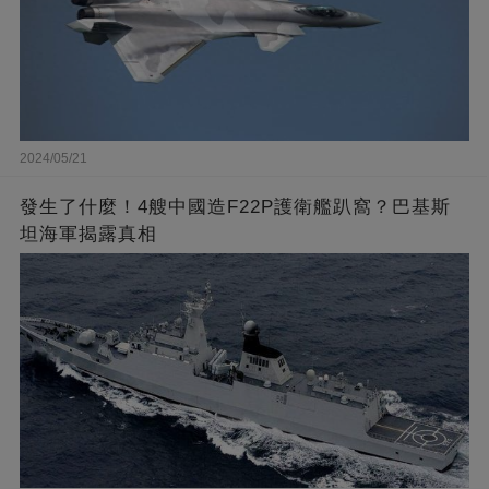
2024/05/21
發生了什麼！4艘中國造F22P護衛艦趴窩？巴基斯
坦海軍揭露真相