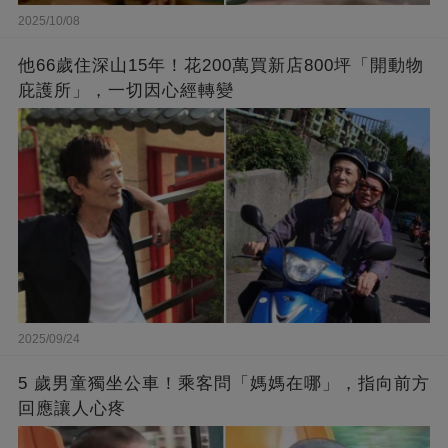
2025/10/08
他66歲住深山15年！花200萬買新店800坪「開動物
庇護所」，一切因心經轉變
2025/09/24
5 歲男童獨坐公車！乘客問「媽媽在哪」，指向前方
回應讓人心疼