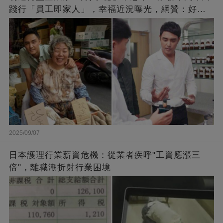
踐行「員工即家人」，幸福近況曝光，網贊：好老
闆的福報
2025/09/07
日本護理行業薪資危機：從業者疾呼"工資應漲三
倍"，離職潮折射行業困境