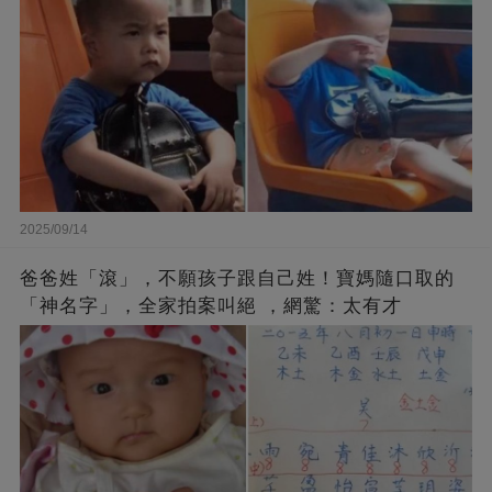
2025/09/14
爸爸姓「滾」，不願孩子跟自己姓！寶媽隨口取的
「神名字」，全家拍案叫絕 ，網驚：太有才