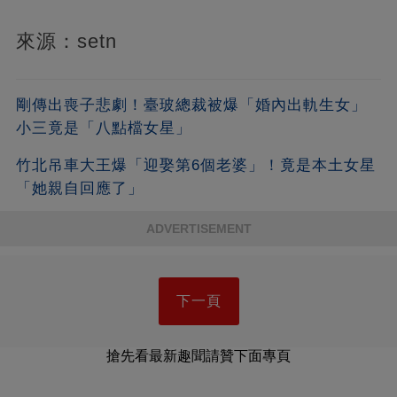
來源：setn
剛傳出喪子悲劇！臺玻總裁被爆「婚內出軌生女」
小三竟是「八點檔女星」
竹北吊車大王爆「迎娶第6個老婆」！竟是本土女星
「她親自回應了」
ADVERTISEMENT
下一頁
搶先看最新趣聞請贊下面專頁