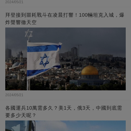
2024/05/21
拜登接到噩耗戰斗在凌晨打響！100輛坦克入城，爆
炸聲響徹天空
2024/05/21
各國運兵10萬需多久？美1天，俄3天，中國到底需
要多少天呢？