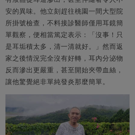
安的異味。他立刻趕往桃園一間大型院
所掛號檢查，不料接診醫師僅用耳鏡簡
單觀察，便相當篤定表示：「沒事！只
是耳垢積太多，清一清就好。」然而返
家之後情況完全沒有好轉，耳內分泌物
反而滲出更嚴重，甚至開始夾帶血絲，
讓他驚覺絕非單純發炎那麼簡單。