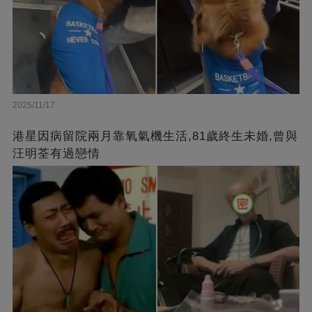
2025/11/17
港星因病留院兩月靠氧氣機生活,81歲終生未婚,曾與
汪明荃有過戀情