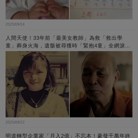
2025/09/14
人間天使！33年前「最美女教師」為救「救出學
童」葬身火海，遺骸被尋獲時「緊抱4童」全網淚
崩：真正的英雄不該被遺忘
2025/09/12
明道轉型企業家「月入2億」不忘本！豪發千萬年終