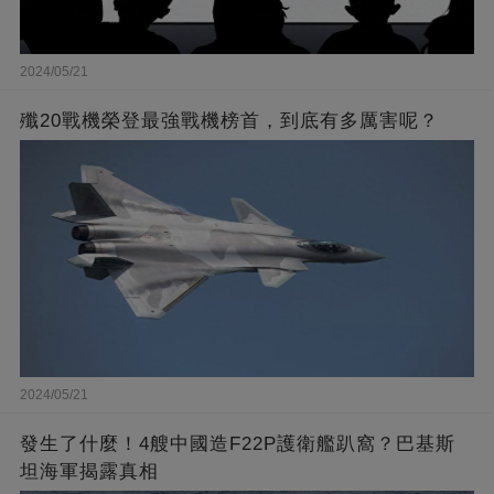
2024/05/21
殲20戰機榮登最強戰機榜首，到底有多厲害呢？
2024/05/21
發生了什麼！4艘中國造F22P護衛艦趴窩？巴基斯
坦海軍揭露真相