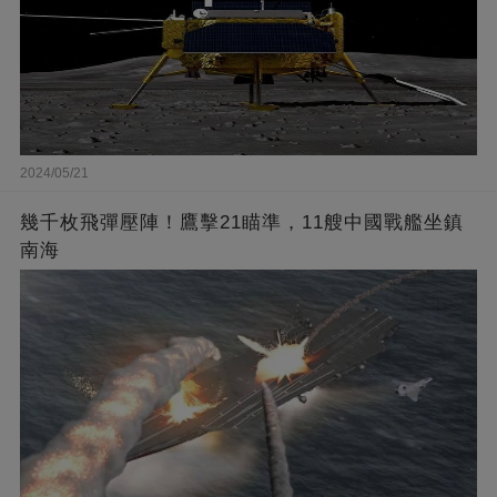
2024/05/21
幾千枚飛彈壓陣！鷹擊21瞄準，11艘中國戰艦坐鎮
南海