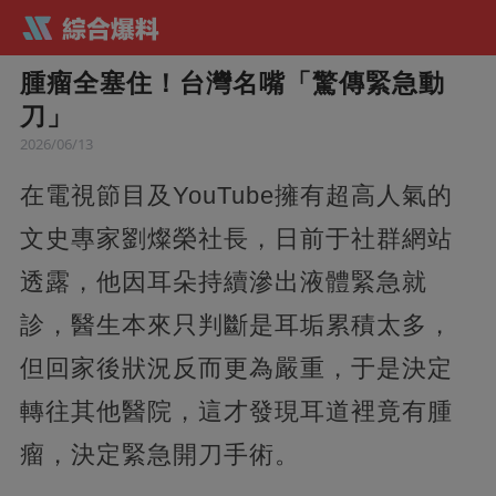
腫瘤全塞住！台灣名嘴「驚傳緊急動
刀」
2026/06/13
在電視節目及YouTube擁有超高人氣的
文史專家劉燦榮社長，日前于社群網站
透露，他因耳朵持續滲出液體緊急就
診，醫生本來只判斷是耳垢累積太多，
但回家後狀況反而更為嚴重，于是決定
轉往其他醫院，這才發現耳道裡竟有腫
瘤，決定緊急開刀手術。