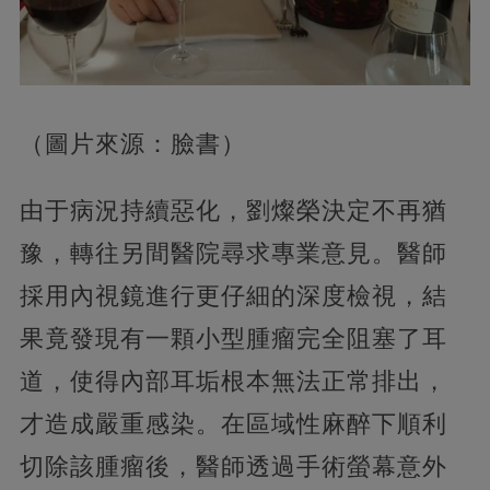
（圖片來源：臉書）
由于病況持續惡化，劉燦榮決定不再猶
豫，轉往另間醫院尋求專業意見。醫師
採用內視鏡進行更仔細的深度檢視，結
果竟發現有一顆小型腫瘤完全阻塞了耳
道，使得內部耳垢根本無法正常排出，
才造成嚴重感染。在區域性麻醉下順利
切除該腫瘤後，醫師透過手術螢幕意外