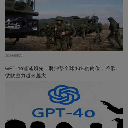
2024/05/21
GPT-4o遙遙領先！將沖擊全球40%的崗位，谷歌、
微軟壓力越來越大