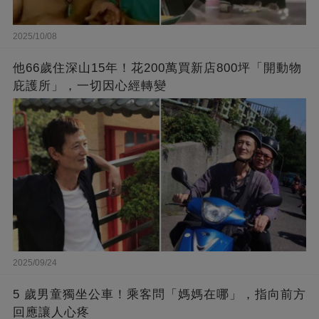
2025/10/08
他66歲住深山15年！花200萬買新店800坪「開動物
庇護所」，一切因心經轉變
2025/09/24
5 歲男童獨坐公車！乘客問「媽媽在哪」，指向前方
回應讓人心疼