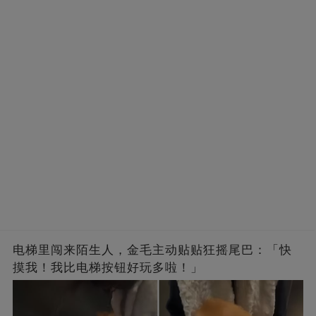
电梯里闯来陌生人，金毛主动贴贴狂摇尾巴：「快
摸我！我比电梯按钮好玩多啦！」