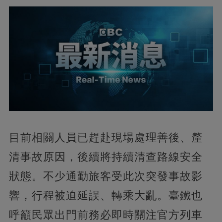
目前相關人員已趕赴現場處理善後、釐
清事故原因，後續將持續清查路線安全
狀態。不少通勤旅客受此次突發事故影
響，行程被迫延誤、轉乘大亂。臺鐵也
呼籲民眾出門前務必即時關注官方列車