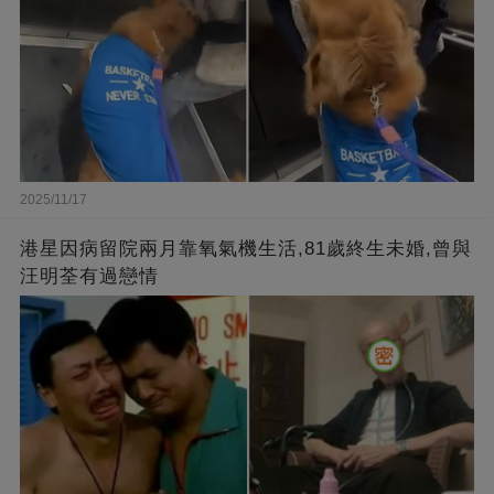
2025/11/17
港星因病留院兩月靠氧氣機生活,81歲終生未婚,曾與
汪明荃有過戀情