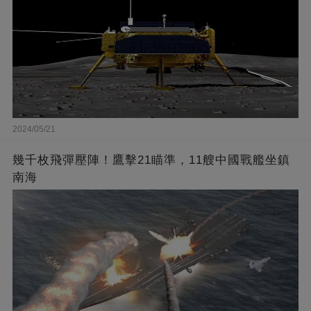
2024/05/21
幾千枚飛彈壓陣！鷹擊21瞄準，11艘中國戰艦坐鎮
南海