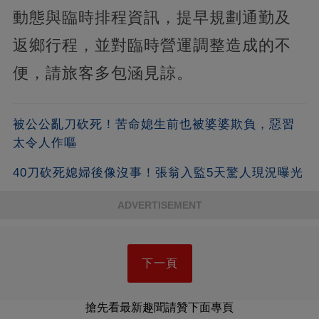
動態與臨時排程資訊，提早規劃通勤及
返鄉行程，並對臨時營運調整造成的不
便，請旅客多包涵見諒。
被公公亂刀砍死！苦命媳生前也被婆婆欺負，惡習
太令人作嘔
40刀砍死媳婦後像沒事！張翁入監5天驚人現況曝光
ADVERTISEMENT
下一頁
搶先看最新趣聞請贊下面專頁