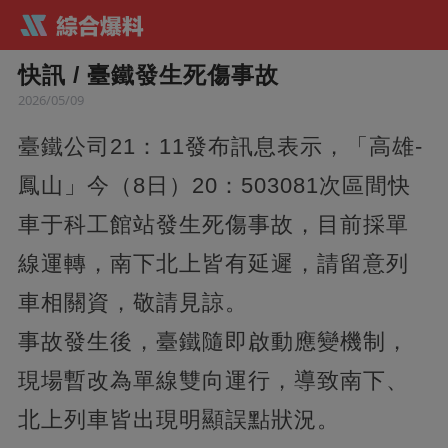
快訊 / 臺鐵發生死傷事故
2026/05/09
臺鐵公司21：11發布訊息表示，「高雄-
鳳山」今（8日）20：503081次區間快
車于科工館站發生死傷事故，目前採單
線運轉，南下北上皆有延遲，請留意列
車相關資，敬請見諒。
事故發生後，臺鐵隨即啟動應變機制，
現場暫改為單線雙向運行，導致南下、
北上列車皆出現明顯誤點狀況。