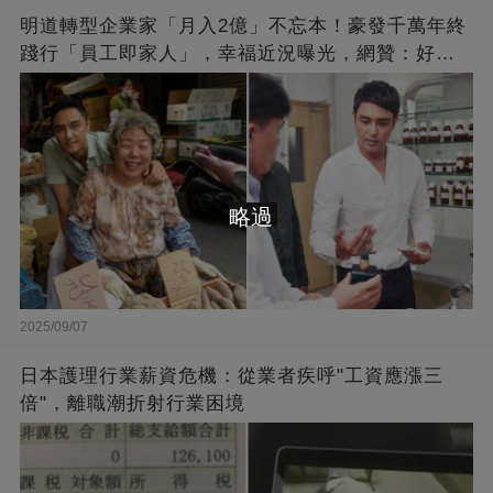
明道轉型企業家「月入2億」不忘本！豪發千萬年終
踐行「員工即家人」，幸福近況曝光，網贊：好老
闆的福報
略過
2025/09/07
日本護理行業薪資危機：從業者疾呼"工資應漲三
倍"，離職潮折射行業困境