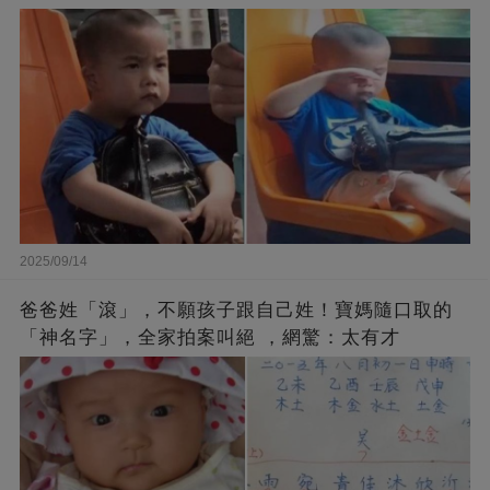
2025/09/14
爸爸姓「滾」，不願孩子跟自己姓！寶媽隨口取的
「神名字」，全家拍案叫絕 ，網驚：太有才