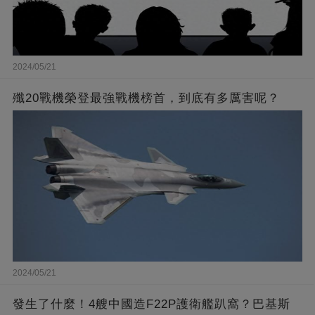
2024/05/21
殲20戰機榮登最強戰機榜首，到底有多厲害呢？
2024/05/21
發生了什麼！4艘中國造F22P護衛艦趴窩？巴基斯