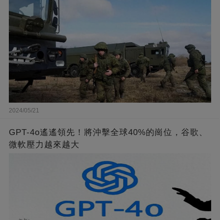
2024/05/21
GPT-4o遙遙領先！將沖擊全球40%的崗位，谷歌、
微軟壓力越來越大