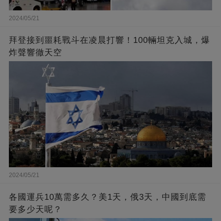
2024/05/21
拜登接到噩耗戰斗在凌晨打響！100輛坦克入城，爆
炸聲響徹天空
2024/05/21
各國運兵10萬需多久？美1天，俄3天，中國到底需
要多少天呢？