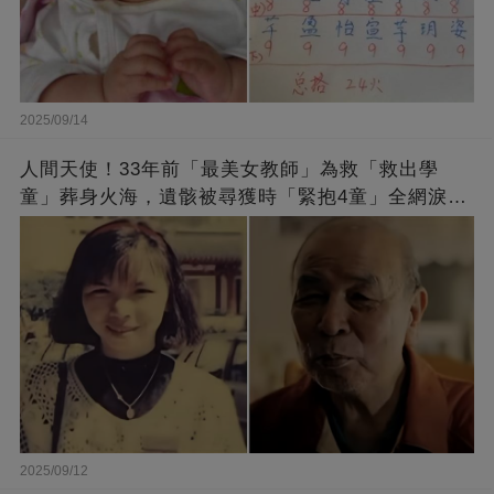
2025/09/14
人間天使！33年前「最美女教師」為救「救出學
童」葬身火海，遺骸被尋獲時「緊抱4童」全網淚
崩：真正的英雄不該被遺忘
2025/09/12