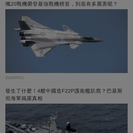
殲20戰機榮登最強戰機榜首，到底有多厲害呢？
2024/05/21
發生了什麼！4艘中國造F22P護衛艦趴窩？巴基斯
坦海軍揭露真相