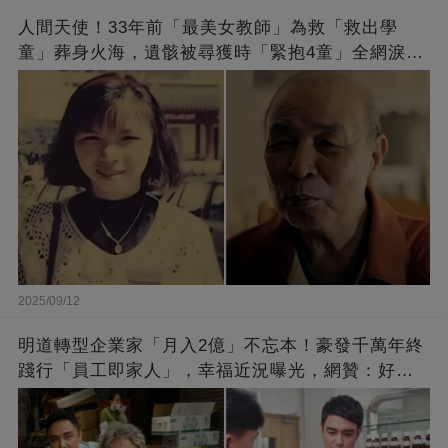
人間天使！33年前「最美女教師」為救「救出學
童」葬身火海，遺骸被尋獲時「緊抱4童」全網淚
崩：真正的英雄不該被遺忘
2025/09/12
明道轉型企業家「月入2億」不忘本！豪發千萬年終
踐行「員工即家人」，幸福近況曝光，網贊：好老
闆的福報