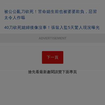
被公公亂刀砍死！苦命媳生前也被婆婆欺負，惡習
太令人作嘔
40刀砍死媳婦後像沒事！張翁入監5天驚人現況曝光
ADVERTISEMENT
下一頁
搶先看最新趣聞請贊下面專頁