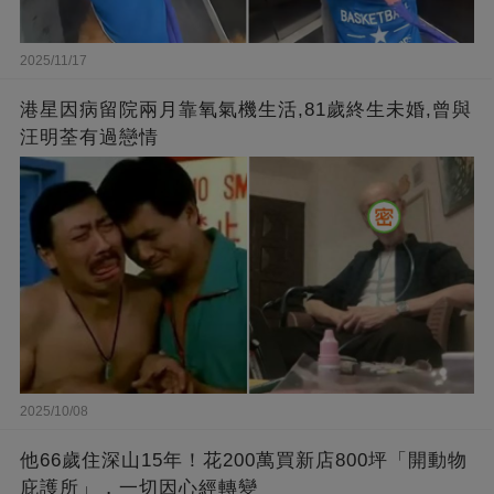
2025/11/17
港星因病留院兩月靠氧氣機生活,81歲終生未婚,曾與
汪明荃有過戀情
2025/10/08
他66歲住深山15年！花200萬買新店800坪「開動物
庇護所」，一切因心經轉變