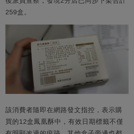
後派員查察，發現2分店已同步下架合計
259盒。
該消費者隨即在網路發文指控，表示購
買的12盒鳳凰酥中，有效日期標籤不僅
有明顯改過的痕跡，其他盒子旁邊也都