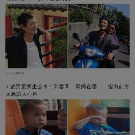
2025/09/24
5 歲男童獨坐公車！乘客問「媽媽在哪」，指向前方
回應讓人心疼