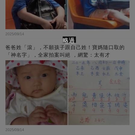
2025/09/14
略過
爸爸姓「滾」，不願孩子跟自己姓！寶媽隨口取的
「神名字」，全家拍案叫絕 ，網驚：太有才
2025/09/14