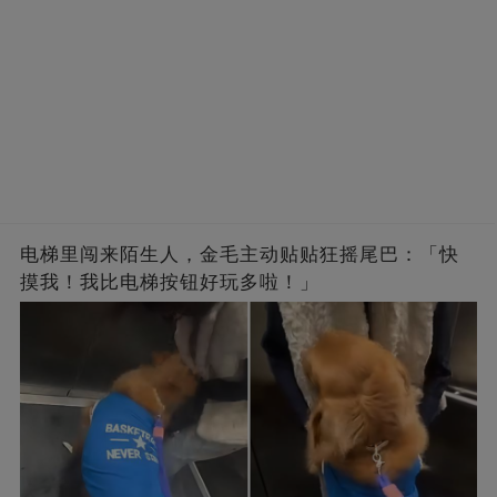
电梯里闯来陌生人，金毛主动贴贴狂摇尾巴：「快
摸我！我比电梯按钮好玩多啦！」