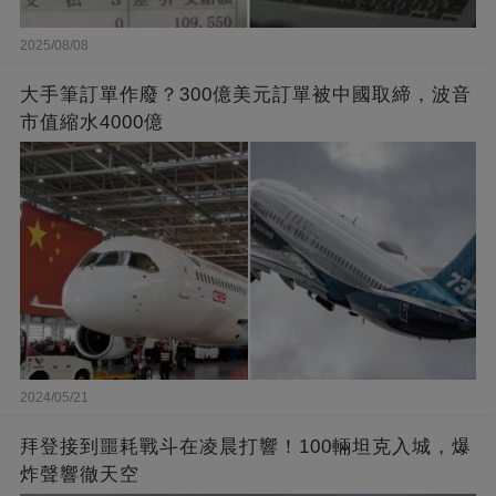
2025/08/08
大手筆訂單作廢？300億美元訂單被中國取締，波音
市值縮水4000億
2024/05/21
拜登接到噩耗戰斗在凌晨打響！100輛坦克入城，爆
炸聲響徹天空