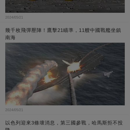
2024/05/21
幾千枚飛彈壓陣！鷹擊21瞄準，11艘中國戰艦坐鎮
南海
2024/05/21
以色列迎來3條壞消息，第三國參戰，哈馬斯拒不投