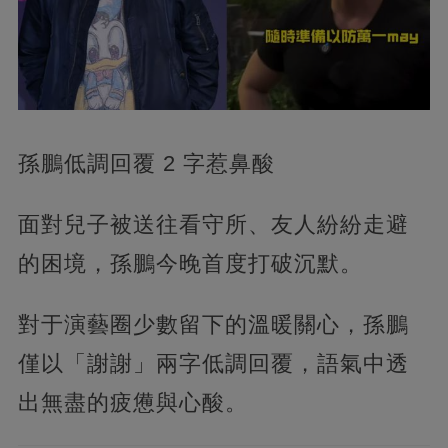
孫鵬低調回覆 2 字惹鼻酸
面對兒子被送往看守所、友人紛紛走避
的困境，孫鵬今晚首度打破沉默。
對于演藝圈少數留下的溫暖關心，孫鵬
僅以「謝謝」兩字低調回覆，語氣中透
出無盡的疲憊與心酸。