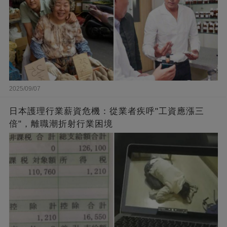
2025/09/07
日本護理行業薪資危機：從業者疾呼"工資應漲三
倍"，離職潮折射行業困境