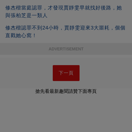
修杰楷當庭認罪，才發現賈靜雯早就找好後路，她
與張柏芝是一類人
修杰楷認罪不到24小時，賈靜雯迎來3大噩耗，個個
直戳她心窩！
ADVERTISEMENT
下一頁
搶先看最新趣聞請贊下面專頁