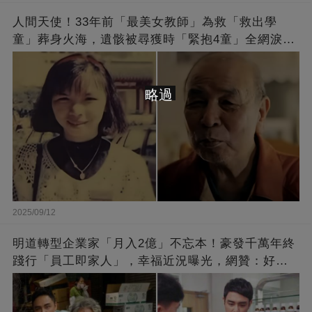
人間天使！33年前「最美女教師」為救「救出學
童」葬身火海，遺骸被尋獲時「緊抱4童」全網淚
崩：真正的英雄不該被遺忘
略過
2025/09/12
明道轉型企業家「月入2億」不忘本！豪發千萬年終
踐行「員工即家人」，幸福近況曝光，網贊：好老
闆的福報