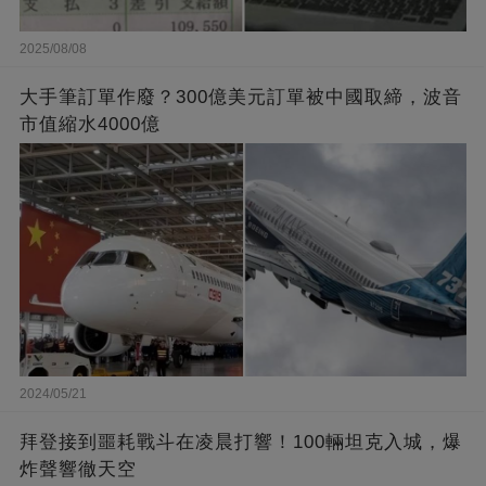
2025/08/08
大手筆訂單作廢？300億美元訂單被中國取締，波音
市值縮水4000億
2024/05/21
拜登接到噩耗戰斗在凌晨打響！100輛坦克入城，爆
炸聲響徹天空