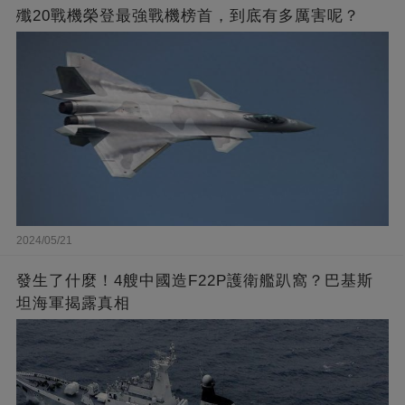
殲20戰機榮登最強戰機榜首，到底有多厲害呢？
2024/05/21
發生了什麼！4艘中國造F22P護衛艦趴窩？巴基斯
坦海軍揭露真相