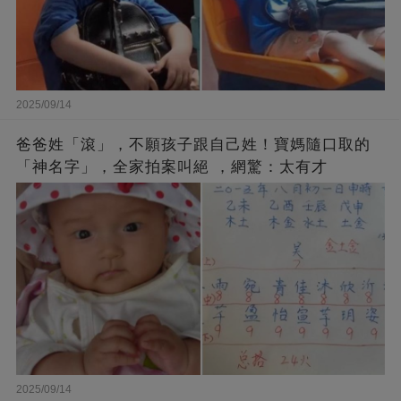
2025/09/14
爸爸姓「滾」，不願孩子跟自己姓！寶媽隨口取的
「神名字」，全家拍案叫絕 ，網驚：太有才
2025/09/14