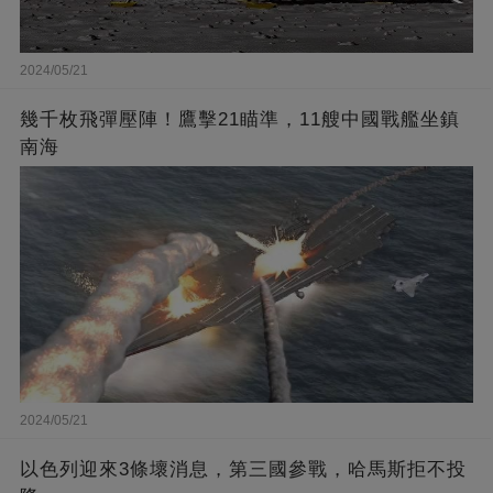
2024/05/21
幾千枚飛彈壓陣！鷹擊21瞄準，11艘中國戰艦坐鎮
南海
2024/05/21
以色列迎來3條壞消息，第三國參戰，哈馬斯拒不投