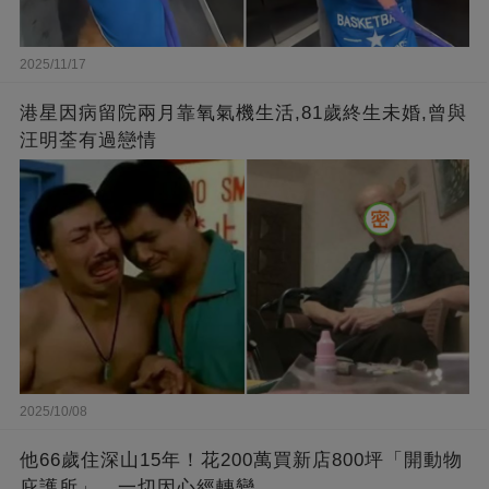
2025/11/17
港星因病留院兩月靠氧氣機生活,81歲終生未婚,曾與
汪明荃有過戀情
2025/10/08
他66歲住深山15年！花200萬買新店800坪「開動物
庇護所」，一切因心經轉變