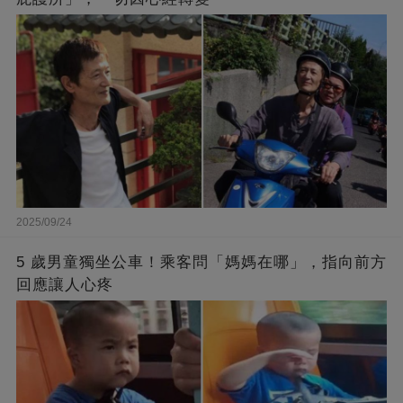
2025/09/24
5 歲男童獨坐公車！乘客問「媽媽在哪」，指向前方
回應讓人心疼