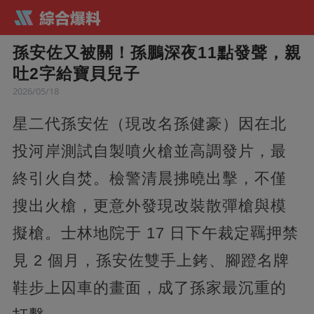
孫安佐又被關！孫鵬深夜11點發聲，親
吐2字給寶貝兒子
2026/05/18
星二代孫安佐（現改名孫健豪）因在北
投河岸測試自製噴火槍並高調發片，最
終引火自焚。檢警清晨拂曉出擊，不僅
搜出火槍，更意外發現改裝散彈槍與模
擬槍。士林地院于 17 日下午裁定羈押禁
見 2 個月，孫安佐雙手上銬、腳蹬名牌
鞋步上囚車的畫面，成了孫家最沉重的