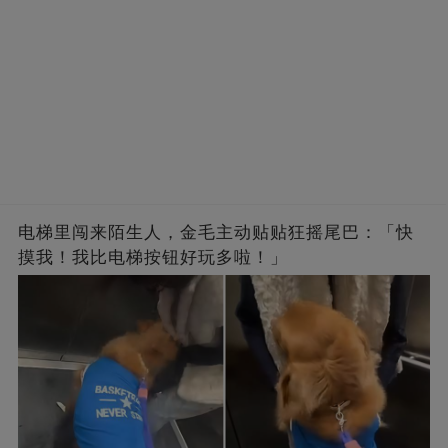
电梯里闯来陌生人，金毛主动贴贴狂摇尾巴：「快
摸我！我比电梯按钮好玩多啦！」