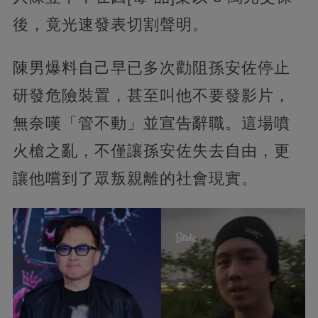
後，竟光速發表切割聲明。
陳男爆料自己早已多次勸阻孫安佐停止
研發危險裝置，甚至叫他不要發影片，
無奈嘆「管不動」並宣告辭職。這場噴
火槍之亂，不僅讓孫安佐失去自由，更
讓他嚐到了眾叛親離的社會現實。