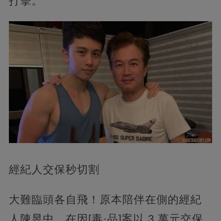
打擊。
經紀人交保秒切割
大難臨頭各自飛！原本陪伴在側的經紀
人陳昱中，在因[毒·品]案以 3 萬元交保