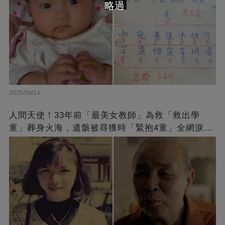
略過
2025/09/14
人間天使！33年前「最美女教師」為救「救出學
童」葬身火海，遺骸被尋獲時「緊抱4童」全網淚
崩：真正的英雄不該被遺忘