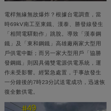
電桿無緣無故爆炸？根據台電調查，當
時69kV南工至東鐵、漢泰、勝發線發生
「相間電驛動作」跳脫。導致「漢泰鋼
鐵」及「東和鋼鐵」高雄廠兩家大型用
戶供電中斷；而另一家大型用戶「協勝
發鋼鐵」則因具備雙電源供電系統，運
作未受影響。經緊急處置，于事故發生
一分鐘後的7時23分試送電成功，迅速恢
復全數供電。