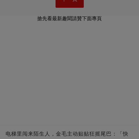
搶先看最新趣聞請贊下面專頁
电梯里闯来陌生人，金毛主动贴贴狂摇尾巴：「快