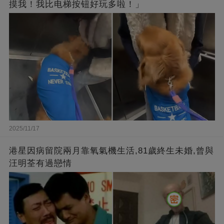
摸我！我比电梯按钮好玩多啦！」
2025/11/17
港星因病留院兩月靠氧氣機生活,81歲終生未婚,曾與
汪明荃有過戀情