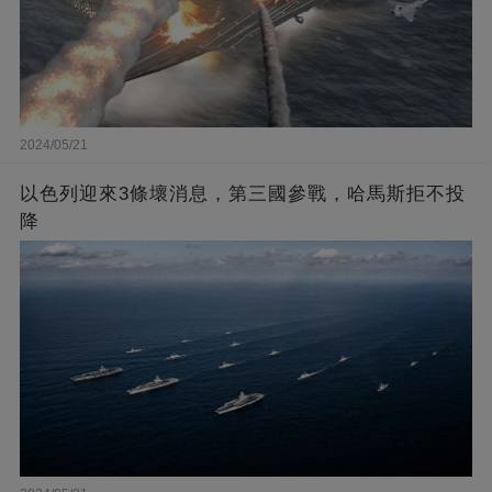
2024/05/21
以色列迎來3條壞消息，第三國參戰，哈馬斯拒不投
降