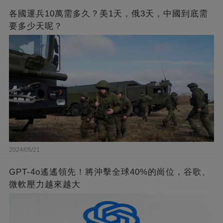
各國運兵10萬需多久？美1天，俄3天，中國到底需
要多少天呢？
2024/05/21
GPT-4o遙遙領先！將沖擊全球40%的崗位，谷歌、
微軟壓力越來越大