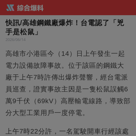
快訊/高雄鋼鐵廠爆炸！台電認了「兇
手是松鼠」
2026/06/14
高雄市小港區今（14）日上午發生一起
電力設備故障事故。位于該區的鋼鐵大
廠于上午7時許傳出爆炸聲響，經台電派
員巡查，證實事故主因是一隻松鼠誤觸6
萬9千伏（69kV）高壓輸電線路，導致部
分大型工業用戶一度停電。
上午7時22分許，一名駕駛開車行經該處