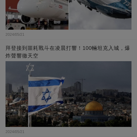
2024/05/21
拜登接到噩耗戰斗在凌晨打響！100輛坦克入城，爆
炸聲響徹天空
2024/05/21