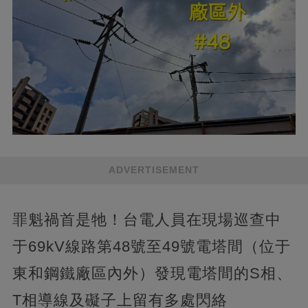
ADVERTISEMENT
罪魁禍首是牠！台電人員在現場巡查中
于69kV線路第48號至49號電塔間（位于
東和鋼鐵廠區內外）發現電塔間的S相、
T相導線及礙子上留有多處閃絡