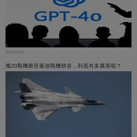
2024/05/21
殲20戰機榮登最強戰機榜首，到底有多厲害呢？