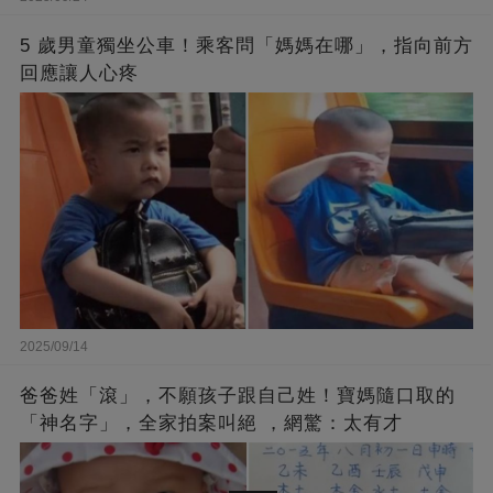
5 歲男童獨坐公車！乘客問「媽媽在哪」，指向前方
回應讓人心疼
2025/09/14
爸爸姓「滾」，不願孩子跟自己姓！寶媽隨口取的
「神名字」，全家拍案叫絕 ，網驚：太有才