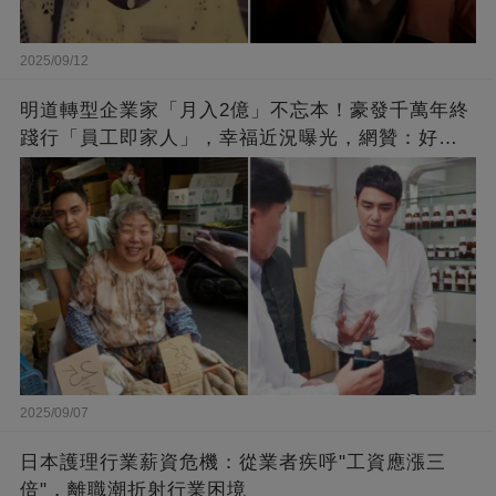
2025/09/12
明道轉型企業家「月入2億」不忘本！豪發千萬年終
踐行「員工即家人」，幸福近況曝光，網贊：好老
闆的福報
2025/09/07
日本護理行業薪資危機：從業者疾呼"工資應漲三
倍"，離職潮折射行業困境