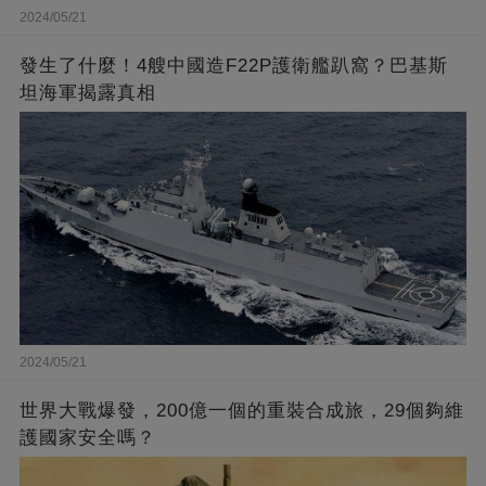
2024/05/21
發生了什麼！4艘中國造F22P護衛艦趴窩？巴基斯
坦海軍揭露真相
2024/05/21
世界大戰爆發，200億一個的重裝合成旅，29個夠維
護國家安全嗎？