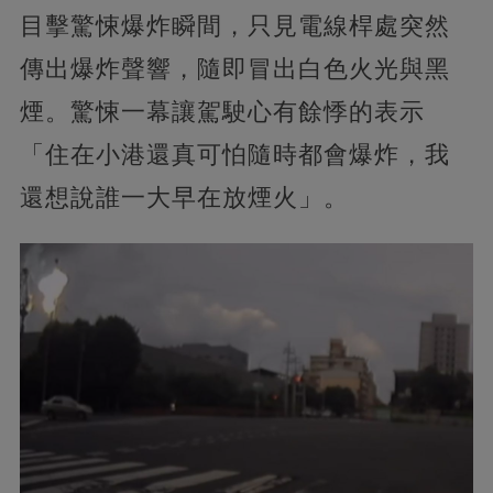
目擊驚悚爆炸瞬間，只見電線桿處突然
傳出爆炸聲響，隨即冒出白色火光與黑
煙。驚悚一幕讓駕駛心有餘悸的表示
「住在小港還真可怕隨時都會爆炸，我
還想說誰一大早在放煙火」。