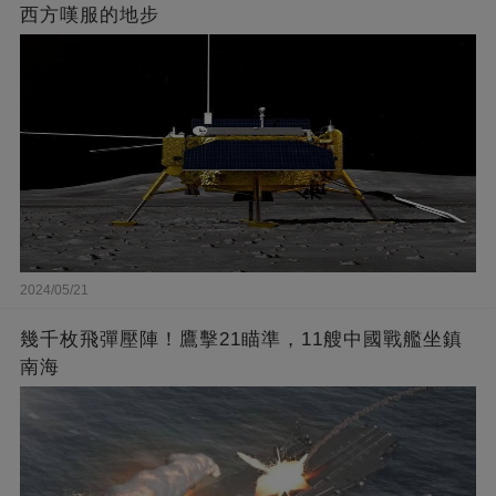
西方嘆服的地步
2024/05/21
幾千枚飛彈壓陣！鷹擊21瞄準，11艘中國戰艦坐鎮
南海