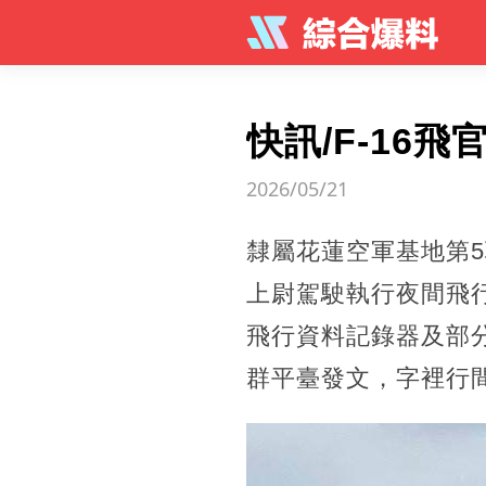
快訊/F-16
2026/05/21
隸屬花蓮空軍基地第5
上尉駕駛執行夜間飛
飛行資料記錄器及部
群平臺發文，字裡行