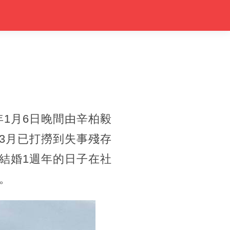
年1月6日晚間由辛柏毅
3月已打撈到失事殘存
結婚1週年的日子在社
。