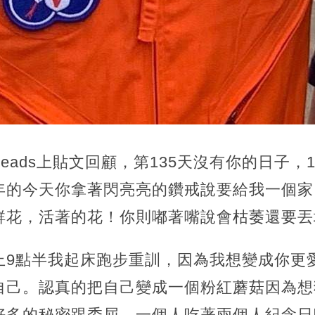
reads上貼文回顧，第135天沒有你的日子，1
年的今天你拿著閃亮亮的鑽戒說要給我一個家
鮮花，活著的花！你則嘟著嘴說會枯萎還要丟
上9點半我起床跑步重訓，因為我想變成你更
自己。認真的把自己變成一個粉紅蘑菇因為想
好多的秘密跟委屈。一個人吃著兩個人紀念日