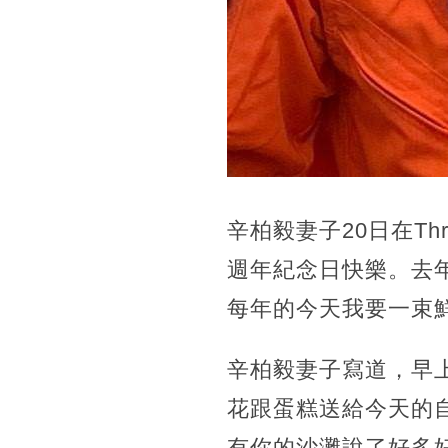
辛柏毅妻子20日在Th
週年紀念日快樂。去
每年的今天我要一束
辛柏毅妻子寫道，早
花跟蛋糕送給今天的
有你的沙灘說了好多