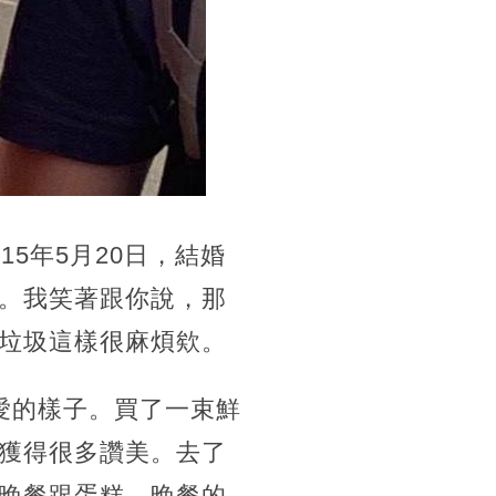
15年5月20日，結婚
。我笑著跟你說，那
垃圾這樣很麻煩欸。
愛的樣子。買了一束鮮
獲得很多讚美。去了
晚餐跟蛋糕。晚餐的