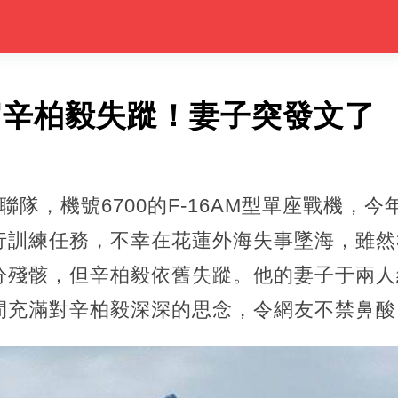
飛官辛柏毅失蹤！妻子突發文了
聯隊，機號6700的F-16AM型單座戰機，今
行訓練任務，不幸在花蓮外海失事墜海，雖然
分殘骸，但辛柏毅依舊失蹤。他的妻子于兩人
間充滿對辛柏毅深深的思念，令網友不禁鼻酸