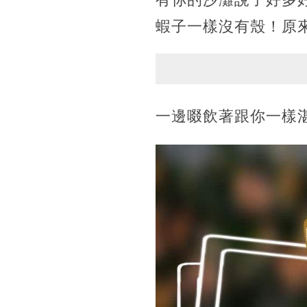
蝦子一樣沒有殼！原
一邊啜飲著跟你一樣