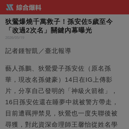
狄鶯爆燒千萬救子！孫安佐5歲至今
「改過2次名」關鍵內幕曝光
2026/05/19
記者鍾智凱／臺北報導
藝人孫鵬、狄鶯愛子孫安佐（原名孫
華，現改名孫健豪）14日在IG上傳影
片，分享自己發明的「神級火箭槍」，
16日孫安佐還在睡夢中就被警方帶走，
目前遭羈押禁見，狄鶯也一度失聯後被
尋獲，對此資深命理師王馨怡從姓名學