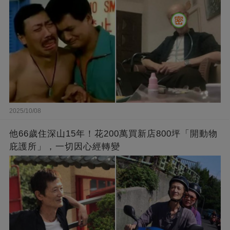
2025/10/08
他66歲住深山15年！花200萬買新店800坪「開動物
庇護所」，一切因心經轉變