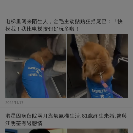
电梯里闯来陌生人，金毛主动贴贴狂摇尾巴：「快
摸我！我比电梯按钮好玩多啦！」
2025/11/17
港星因病留院兩月靠氧氣機生活,81歲終生未婚,曾與
汪明荃有過戀情