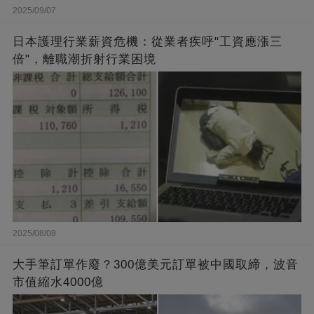
2025/09/07
日本護理行業薪資危機：從業者疾呼"工資應漲三
倍"，離職潮折射行業困境
2025/08/08
大手筆訂單作廢？300億美元訂單被中國取締，波音
市值縮水4000億