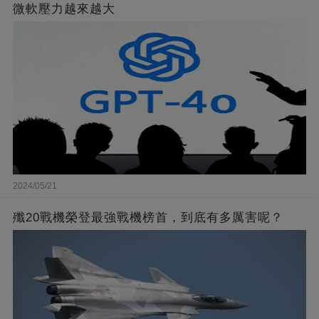
微軟壓力越來越大
2024/05/21
殲20戰機榮登最強戰機榜首，到底有多厲害呢？