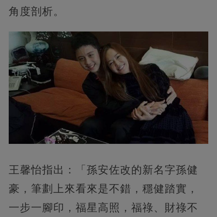
角度剖析。
王馨怡指出：「孫安佐改的新名字孫健
豪，筆劃上來看來是不錯，穩健踏實，
一步一腳印，福星高照，福祿、財祿不