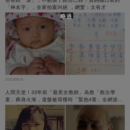
爸爸姓「滾」，不願孩子跟自己姓！寶媽隨口取的
「神名字」，全家拍案叫絕 ，網驚：太有才
略過
2025/09/14
人間天使！33年前「最美女教師」為救「救出學
童」葬身火海，遺骸被尋獲時「緊抱4童」全網淚
崩：真正的英雄不該被遺忘