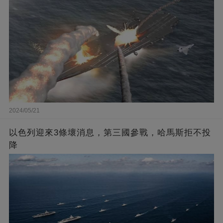
2024/05/21
以色列迎來3條壞消息，第三國參戰，哈馬斯拒不投
降