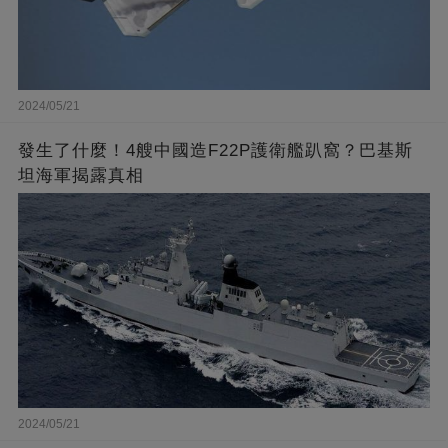
2024/05/21
發生了什麼！4艘中國造F22P護衛艦趴窩？巴基斯
坦海軍揭露真相
2024/05/21