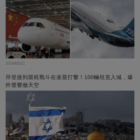
2024/05/21
拜登接到噩耗戰斗在凌晨打響！100輛坦克入城，爆
炸聲響徹天空