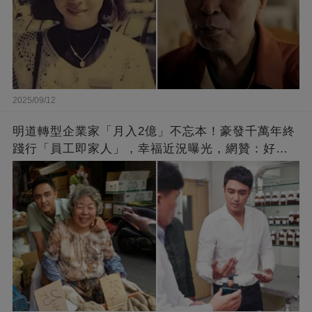
2025/09/12
明道轉型企業家「月入2億」不忘本！豪發千萬年終
踐行「員工即家人」，幸福近況曝光，網贊：好老
闆的福報