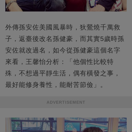
外傳孫安佐美國風暴時，狄鶯燒千萬救
子，返臺後改名孫健豪，而其實5歲時孫
安佐就改過名，如今從孫健豪這個名字
來看，王馨怡分析：「他個性比較特
殊，不想過平靜生活，偶有橫發之事，
最好能修身養性，能耐苦節儉」。
ADVERTISEMENT