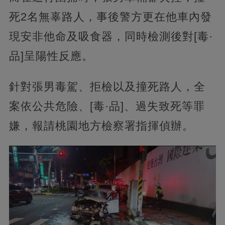
死2名無辜路人，事後警方更在他車內發
現安非他命及吸食器，同時檢測後對[毒·
品]呈陽性反應。
針對張男毒駕、拒檢以及撞死路人，全
案依公共危險、[毒·品]、過失致死等罪
嫌，報請桃園地方檢察署指揮偵辦。