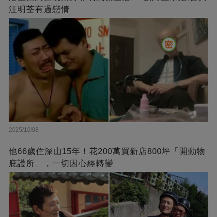
汪明荃有過戀情
2025/10/08
他66歲住深山15年！花200萬買新店800坪「開動物
庇護所」，一切因心經轉變