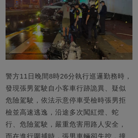
警方11日晚間8時26分執行巡邏勤務時，
發現張男駕駛自小客車行跡詭異、疑似
危險駕駛，依法示意停車受檢時張男拒
檢並高速逃逸，沿途多次闖紅燈、蛇
行、危險駕駛，嚴重危害用路人安全，
而在進行圍捕時，張男車輛卻失控，撞