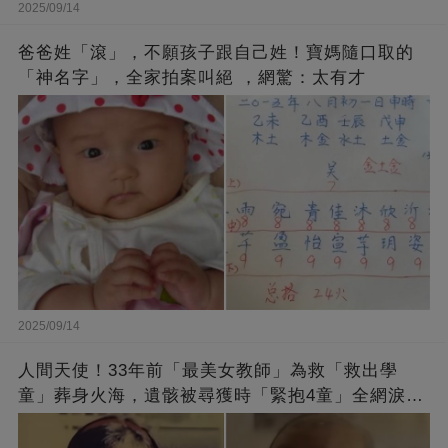
2025/09/14
爸爸姓「滾」，不願孩子跟自己姓！寶媽隨口取的
「神名字」，全家拍案叫絕 ，網驚：太有才
2025/09/14
人間天使！33年前「最美女教師」為救「救出學
童」葬身火海，遺骸被尋獲時「緊抱4童」全網淚
崩：真正的英雄不該被遺忘