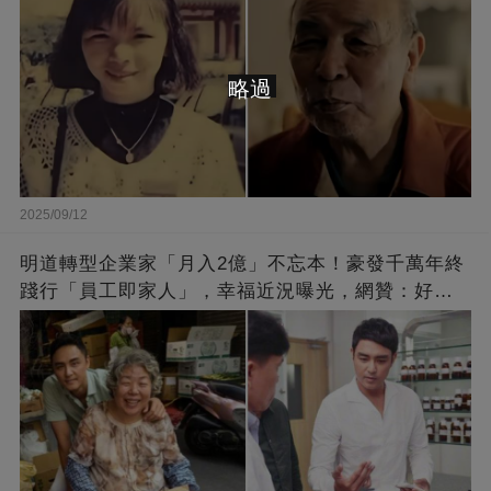
略過
2025/09/12
明道轉型企業家「月入2億」不忘本！豪發千萬年終
踐行「員工即家人」，幸福近況曝光，網贊：好老
闆的福報