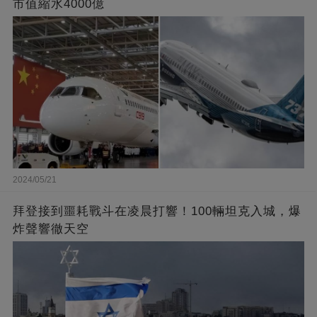
市值縮水4000億
2024/05/21
拜登接到噩耗戰斗在凌晨打響！100輛坦克入城，爆
炸聲響徹天空