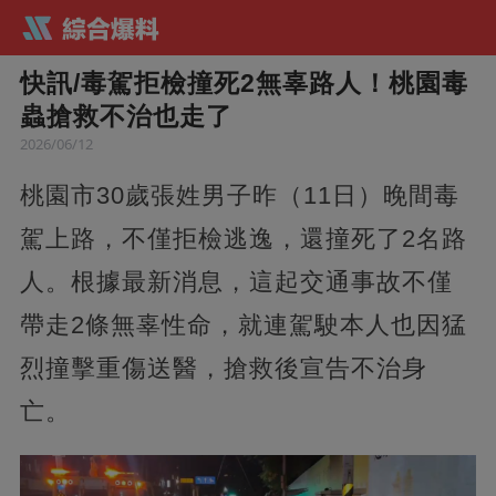
快訊/毒駕拒檢撞死2無辜路人！桃園毒
蟲搶救不治也走了
2026/06/12
桃園市30歲張姓男子昨（11日）晚間毒
駕上路，不僅拒檢逃逸，還撞死了2名路
人。根據最新消息，這起交通事故不僅
帶走2條無辜性命，就連駕駛本人也因猛
烈撞擊重傷送醫，搶救後宣告不治身
亡。