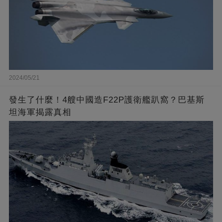
2024/05/21
發生了什麼！4艘中國造F22P護衛艦趴窩？巴基斯
坦海軍揭露真相