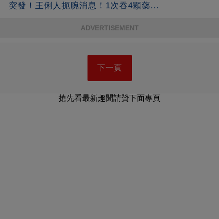
突發！王俐人扼腕消息！1次吞4顆藥...
ADVERTISEMENT
下一頁
搶先看最新趣聞請贊下面專頁