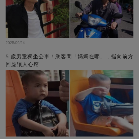
2025/09/24
5 歲男童獨坐公車！乘客問「媽媽在哪」，指向前方
回應讓人心疼