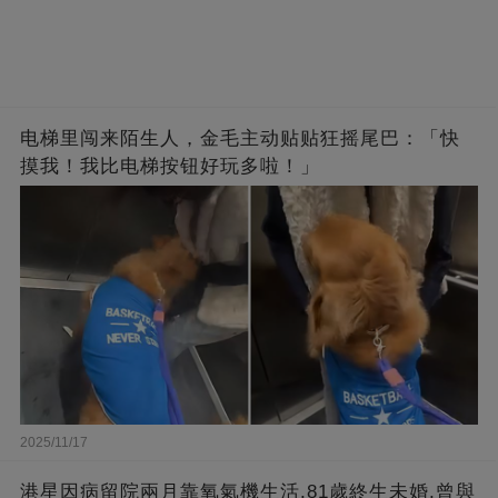
电梯里闯来陌生人，金毛主动贴贴狂摇尾巴：「快
摸我！我比电梯按钮好玩多啦！」
2025/11/17
港星因病留院兩月靠氧氣機生活,81歲終生未婚,曾與