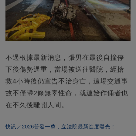
不過根據最新消息，張男在最後自撞停
下後傷勢過重，當場被送往醫院，經搶
救4小時後仍宣告不治身亡，這場交通事
故不僅帶2條無辜性命，就連始作俑者也
在不久後離開人間。
快訊／2026普發一萬，立法院最新進度曝光！