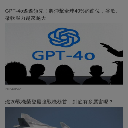
GPT-4o遙遙領先！將沖擊全球40%的崗位，谷歌、
微軟壓力越來越大
2024/05/21
殲20戰機榮登最強戰機榜首，到底有多厲害呢？