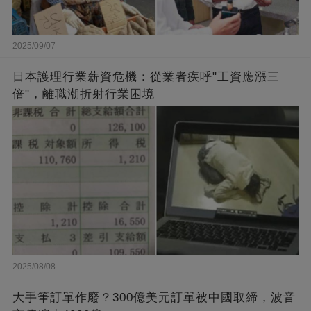
2025/09/07
日本護理行業薪資危機：從業者疾呼"工資應漲三
倍"，離職潮折射行業困境
2025/08/08
大手筆訂單作廢？300億美元訂單被中國取締，波音