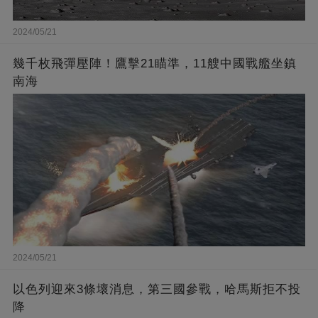
2024/05/21
幾千枚飛彈壓陣！鷹擊21瞄準，11艘中國戰艦坐鎮
南海
2024/05/21
以色列迎來3條壞消息，第三國參戰，哈馬斯拒不投
降