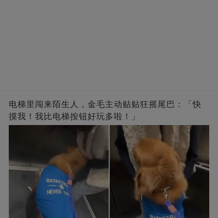
电梯里闯来陌生人，金毛主动贴贴狂摇尾巴：「快
摸我！我比电梯按钮好玩多啦！」