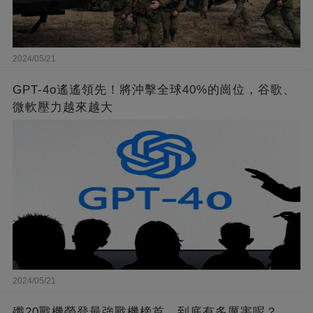
2024/05/21
GPT-4o遙遙領先！將沖擊全球40%的崗位，谷歌、
微軟壓力越來越大
2024/05/21
殲20戰機榮登最強戰機榜首，到底有多厲害呢？