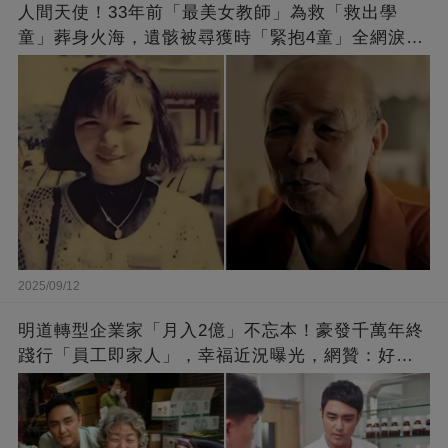
人間天使！33年前「最美女教師」為救「救出學
童」葬身火海，遺骸被尋獲時「緊抱4童」全網淚
崩：真正的英雄不該被遺忘
2025/09/12
明道轉型企業家「月入2億」不忘本！豪發千萬年終
踐行「員工即家人」，幸福近況曝光，網贊：好老
闆的福報