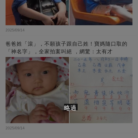
2025/09/14
爸爸姓「滾」，不願孩子跟自己姓！寶媽隨口取的
「神名字」，全家拍案叫絕 ，網驚：太有才
略過
2025/09/14