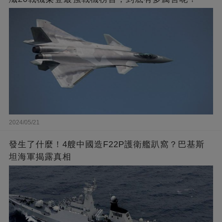
2024/05/21
發生了什麼！4艘中國造F22P護衛艦趴窩？巴基斯
坦海軍揭露真相