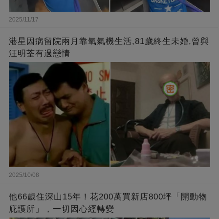
2025/11/17
港星因病留院兩月靠氧氣機生活,81歲終生未婚,曾與
汪明荃有過戀情
2025/10/08
他66歲住深山15年！花200萬買新店800坪「開動物
庇護所」，一切因心經轉變