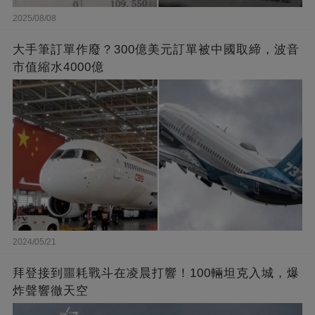
2025/08/08
大手筆訂單作廢？300億美元訂單被中國取締，波音
市值縮水4000億
2024/05/21
拜登接到噩耗戰斗在凌晨打響！100輛坦克入城，爆
炸聲響徹天空