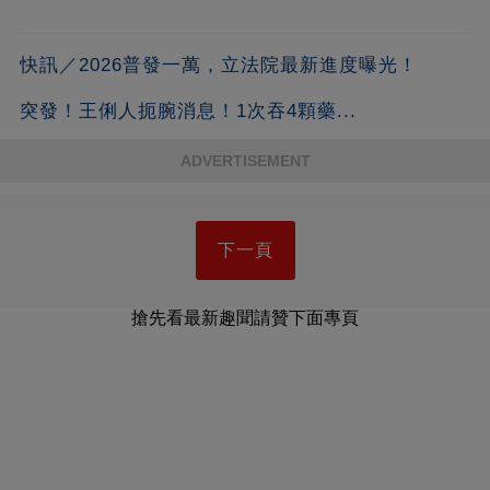
快訊／2026普發一萬，立法院最新進度曝光！
突發！王俐人扼腕消息！1次吞4顆藥...
ADVERTISEMENT
下一頁
搶先看最新趣聞請贊下面專頁