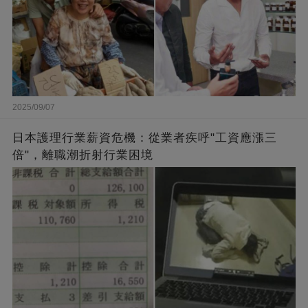
2025/09/07
日本護理行業薪資危機：從業者疾呼"工資應漲三
倍"，離職潮折射行業困境