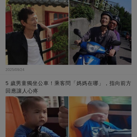
2025/09/24
5 歲男童獨坐公車！乘客問「媽媽在哪」，指向前方
回應讓人心疼