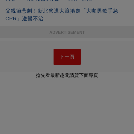
父親節悲劇！新北爸遭大浪捲走「大咖男歌手急
CPR」送醫不治
ADVERTISEMENT
下一頁
搶先看最新趣聞請贊下面專頁