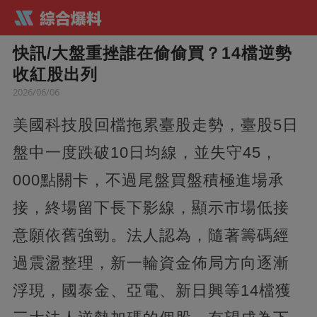
快訊/大盤重挫誰在偷偷買？14檔逆勢
收紅股出列
2026/06/06
美國科技股回檔拖累臺股走勢，臺股5日
盤中一度跌破10日均線，並失守45，
000點關卡，不過尾盤買盤積極進場承
接，終場留下長下影線，顯示市場低接
意願依舊強勁。法人認為，隨著籌碼經
過震盪整理，新一輪資金佈局方向逐漸
浮現，國泰金、亞電、新日興等14檔獲