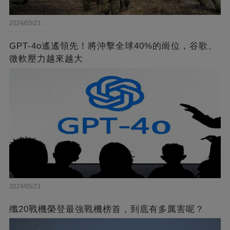
2024/05/21
GPT-4o遙遙領先！將沖擊全球40%的崗位，谷歌、
微軟壓力越來越大
2024/05/21
殲20戰機榮登最強戰機榜首，到底有多厲害呢？