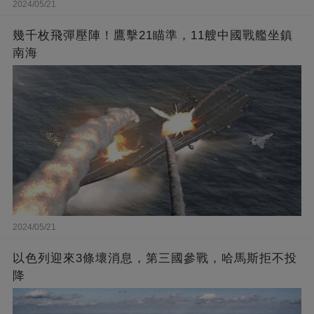
2024/05/21
幾千枚飛彈壓陣！鷹擊21瞄準，11艘中國戰艦坐鎮
南海
2024/05/21
以色列迎來3條壞消息，第三國參戰，哈馬斯拒不投
降