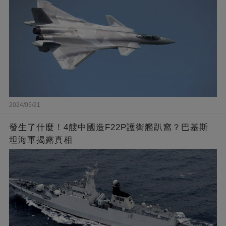
2024/05/21
發生了什麼！4艘中國造F22P護衛艦趴窩？巴基斯
坦海軍揭露真相