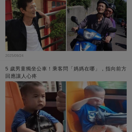
2025/09/24
5 歲男童獨坐公車！乘客問「媽媽在哪」，指向前方
回應讓人心疼