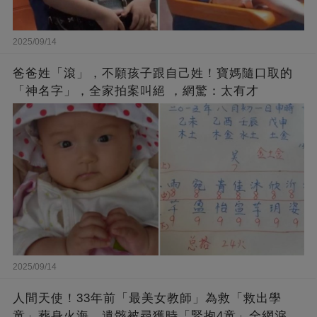
2025/09/14
爸爸姓「滾」，不願孩子跟自己姓！寶媽隨口取的
「神名字」，全家拍案叫絕 ，網驚：太有才
2025/09/14
人間天使！33年前「最美女教師」為救「救出學
童」葬身火海，遺骸被尋獲時「緊抱4童」全網淚