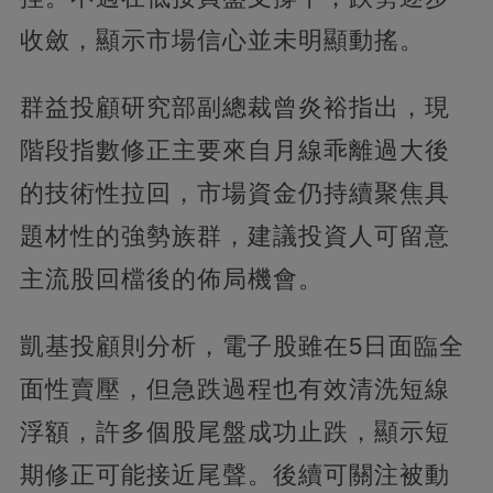
收斂，顯示市場信心並未明顯動搖。
群益投顧研究部副總裁曾炎裕指出，現
階段指數修正主要來自月線乖離過大後
的技術性拉回，市場資金仍持續聚焦具
題材性的強勢族群，建議投資人可留意
主流股回檔後的佈局機會。
凱基投顧則分析，電子股雖在5日面臨全
面性賣壓，但急跌過程也有效清洗短線
浮額，許多個股尾盤成功止跌，顯示短
期修正可能接近尾聲。後續可關注被動