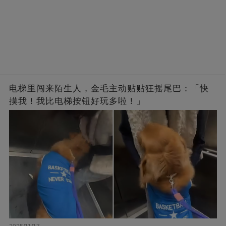
电梯里闯来陌生人，金毛主动贴贴狂摇尾巴：「快
摸我！我比电梯按钮好玩多啦！」