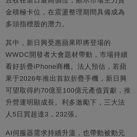
且收在當日最高價位，顯示市場主力資
金積極卡位，在震盪整理期間具備成為
多頭指標股的潛力。
其中，新日興受惠蘋果即將登場的
WWDC開發者大會題材帶動，市場持續
看好折疊iPhone商機。法人預估，若蘋
果于2026年推出首款折疊手機，新日興
可望取得約70億至100億元產值貢獻，推
升營運明顯成長。利多激勵下，三大法
人5日買超達3，232張。
AI伺服器需求持續升溫，也帶動被動元