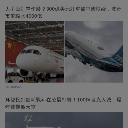
大手筆訂單作廢？300億美元訂單被中國取締，波音
市值縮水4000億
2024/05/21
拜登接到噩耗戰斗在凌晨打響！100輛坦克入城，爆
炸聲響徹天空