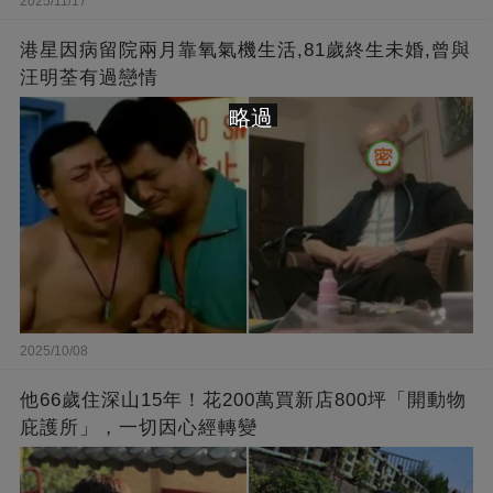
2025/11/17
港星因病留院兩月靠氧氣機生活,81歲終生未婚,曾與
汪明荃有過戀情
略過
2025/10/08
他66歲住深山15年！花200萬買新店800坪「開動物
庇護所」，一切因心經轉變