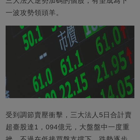
三大法人逆勢加碼的個股，有望成為下
一波攻勢領頭羊。
受到調節賣壓衝擊，三大法人5日合計賣
超臺股達1，094億元，大盤盤中一度重
挫。不過在低接買盤支撐下，跌勢逐步