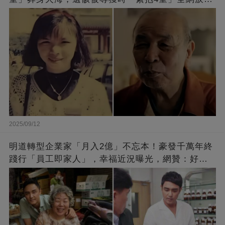
崩：真正的英雄不該被遺忘
2025/09/12
明道轉型企業家「月入2億」不忘本！豪發千萬年終
踐行「員工即家人」，幸福近況曝光，網贊：好老
闆的福報