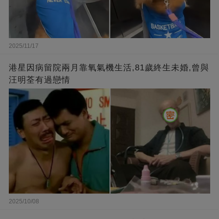
2025/11/17
港星因病留院兩月靠氧氣機生活,81歲終生未婚,曾與
汪明荃有過戀情
2025/10/08