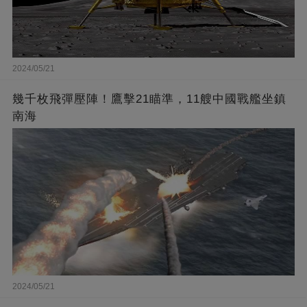
2024/05/21
幾千枚飛彈壓陣！鷹擊21瞄準，11艘中國戰艦坐鎮
南海
2024/05/21