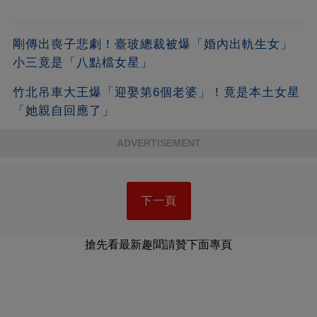
剛傳出喪子悲劇！臺玻總裁被爆「婚內出軌生女」
小三竟是「八點檔女星」
竹北吊車大王爆「迎娶第6個老婆」！竟是本土女星
「她親自回應了」
ADVERTISEMENT
下一頁
搶先看最新趣聞請贊下面專頁