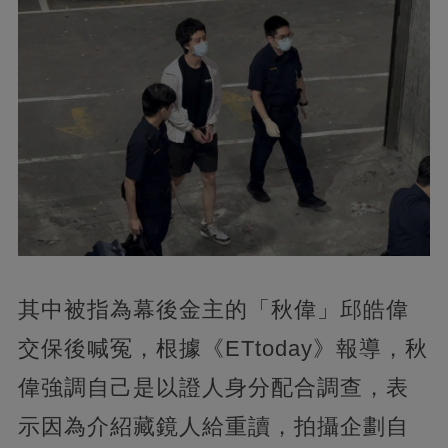
其中被指為幕後金主的「秋偉」邱皓偉
交保後喊冤，根據《ETtoday》報導，秋
偉強調自己是以證人身分配合調查，表
示因為介紹藏鏡人給重讀，拍攝企劃自