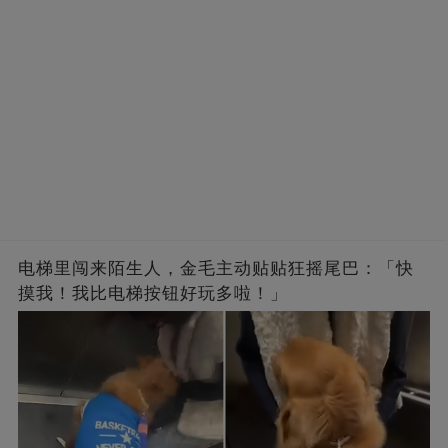
电梯里闯来陌生人，金毛主动贴贴狂摇尾巴：「快
摸我！我比电梯按钮好玩多啦！」