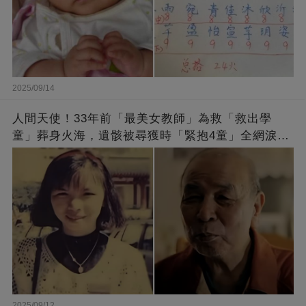
2025/09/14
人間天使！33年前「最美女教師」為救「救出學
童」葬身火海，遺骸被尋獲時「緊抱4童」全網淚
崩：真正的英雄不該被遺忘
2025/09/12