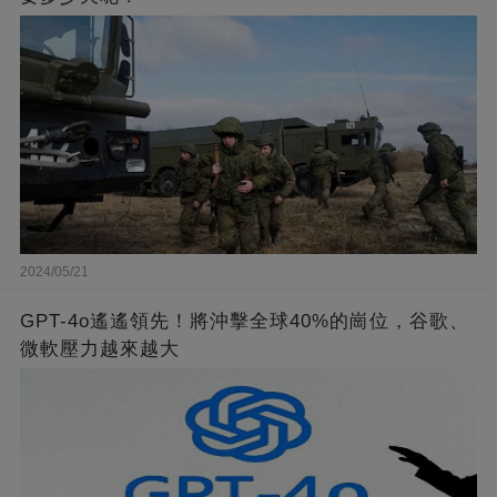
2024/05/21
GPT-4o遙遙領先！將沖擊全球40%的崗位，谷歌、
微軟壓力越來越大