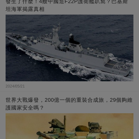
發生了什麼！4艘中國造F22P護衛艦趴窩？巴基斯
坦海軍揭露真相
2024/05/21
世界大戰爆發，200億一個的重裝合成旅，29個夠維
護國家安全嗎？