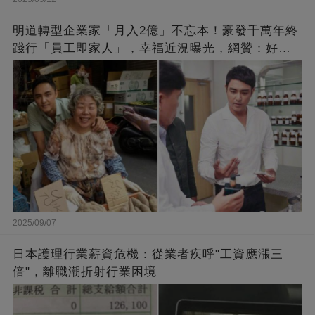
明道轉型企業家「月入2億」不忘本！豪發千萬年終
踐行「員工即家人」，幸福近況曝光，網贊：好老
闆的福報
2025/09/07
日本護理行業薪資危機：從業者疾呼"工資應漲三
倍"，離職潮折射行業困境