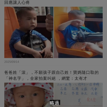
回應讓人心疼
2025/09/14
爸爸姓「滾」，不願孩子跟自己姓！寶媽隨口取的
「神名字」，全家拍案叫絕 ，網驚：太有才
略過