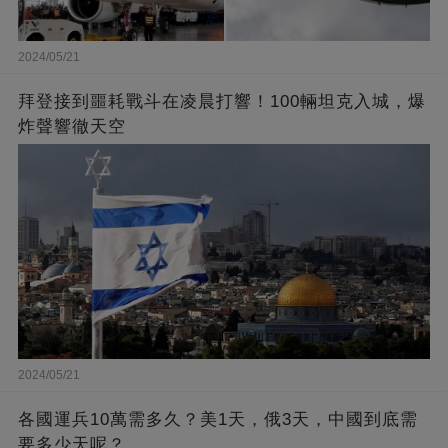
2024/05/21
拜登接到噩耗戰斗在凌晨打響！100輛坦克入城，爆
炸聲響徹天空
2024/05/21
各國運兵10萬需多久？美1天，俄3天，中國到底需
要多少天呢？