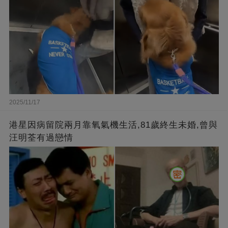
2025/11/17
港星因病留院兩月靠氧氣機生活,81歲終生未婚,曾與
汪明荃有過戀情