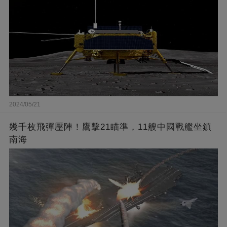
2024/05/21
幾千枚飛彈壓陣！鷹擊21瞄準，11艘中國戰艦坐鎮
南海