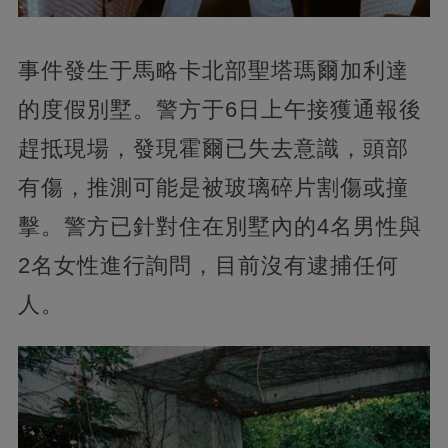
事件發生于馬略卡北部聖塔瑪爾加利達
的度假別墅。警方于6日上午接獲通報後
趕抵現場，發現霍爾已失去意識，頭部
有傷，推測可能是被玻璃碎片割傷或撞
擊。警方已針對住在別墅內的4名男性與
2名女性進行詢問，目前沒有逮捕任何
人。