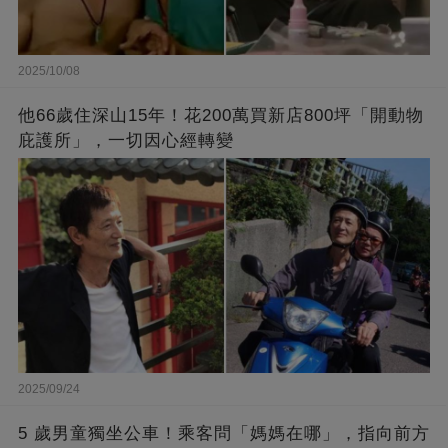
2025/10/08
他66歲住深山15年！花200萬買新店800坪「開動物
庇護所」，一切因心經轉變
2025/09/24
5 歲男童獨坐公車！乘客問「媽媽在哪」，指向前方