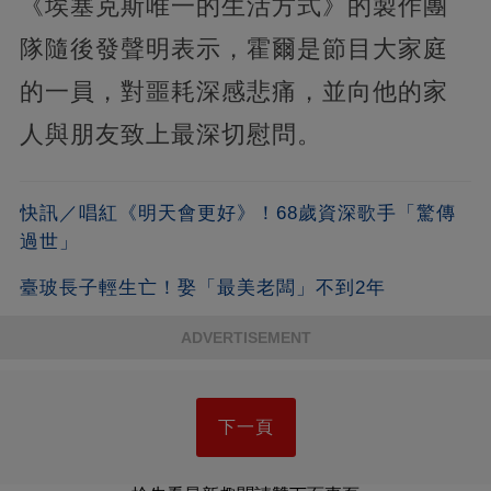
《埃塞克斯唯一的生活方式》的製作團
隊隨後發聲明表示，霍爾是節目大家庭
的一員，對噩耗深感悲痛，並向他的家
人與朋友致上最深切慰問。
快訊／唱紅《明天會更好》！68歲資深歌手「驚傳
過世」
臺玻長子輕生亡！娶「最美老闆」不到2年
ADVERTISEMENT
下一頁