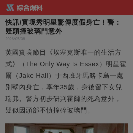
快訊/實境秀明星驚傳度假身亡！警：
疑頭撞玻璃門意外
2026/05/08
英國實境節目《埃塞克斯唯一的生活方
式》（The Only Way Is Essex）明星霍
爾（Jake Hall）于西班牙馬略卡島一處
別墅內身亡，享年35歲，身後留下女兒
瑞弗。警方初步研判霍爾的死為意外，
疑似因頭部不慎撞碎玻璃門。