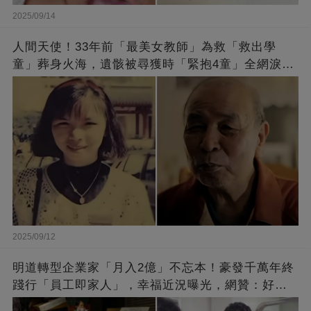
2025/09/14
人間天使！33年前「最美女教師」為救「救出學
童」葬身火海，遺骸被尋獲時「緊抱4童」全網淚
崩：真正的英雄不該被遺忘
2025/09/12
明道轉型企業家「月入2億」不忘本！豪發千萬年終
踐行「員工即家人」，幸福近況曝光，網贊：好老
闆的福報