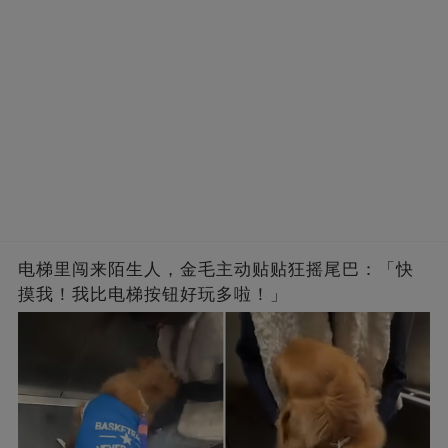
电梯里闯来陌生人，金毛主动贴贴狂摇尾巴：「快
摸我！我比电梯按钮好玩多啦！」