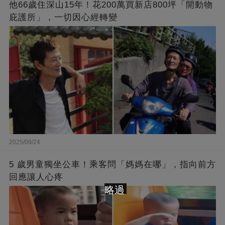
他66歲住深山15年！花200萬買新店800坪「開動物
庇護所」，一切因心經轉變
2025/09/24
5 歲男童獨坐公車！乘客問「媽媽在哪」，指向前方
回應讓人心疼
略過