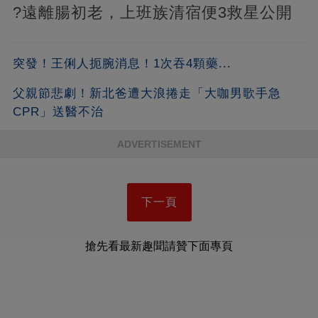
?遠離腸初老，上班族清宿便3救星公開
突發！王俐人扼腕消息！1次吞4顆藥...
父親節悲劇！新北爸遭大浪捲走「大咖男歌手急
CPR」送醫不治
ADVERTISEMENT
下一頁
搶先看最新趣聞請贊下面專頁