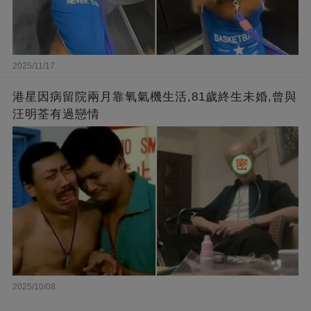
2025/11/17
港星因病留院兩月靠氧氣機生活,81歲終生未婚,曾與
汪明荃有過戀情
2025/10/08