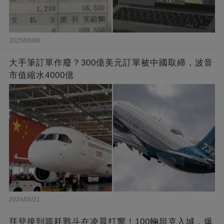
2025/08/08
大手筆訂單作廢？300億美元訂單被中國取締，波音
市值縮水4000億
2024/05/21
拜登接到噩耗戰斗在凌晨打響！100輛坦克入城，爆