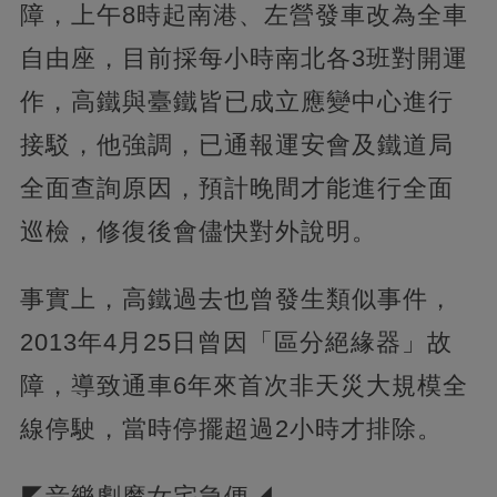
障，上午8時起南港、左營發車改為全車
自由座，目前採每小時南北各3班對開運
作，高鐵與臺鐵皆已成立應變中心進行
接駁，他強調，已通報運安會及鐵道局
全面查詢原因，預計晚間才能進行全面
巡檢，修復後會儘快對外說明。
事實上，高鐵過去也曾發生類似事件，
2013年4月25日曾因「區分絕緣器」故
障，導致通車6年來首次非天災大規模全
線停駛，當時停擺超過2小時才排除。
◤音樂劇魔女宅急便◢