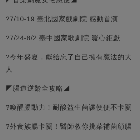
?7/10-19 臺北國家戲劇院 感動首演
?7/24-8/2 臺中國家歌劇院 暖心鉅獻
?今年盛夏，獻給忘了自己擁有魔法的大
人
◤腸道逆齡全攻略◢
?喚醒腸動力！耐酸益生菌讓便便不卡關
?外食族腸卡關！醫師教你挑菜補菌顧腸