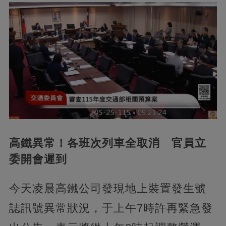
高鐵異常！各班次列車全取消 官員立
委開會遲到
今天凌晨高鐵公司發現地上裝置發生號
誌訊號異常狀況，于上午7時許再緊急發