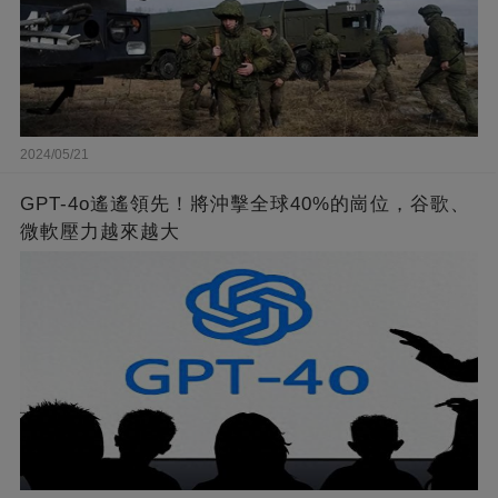
2024/05/21
GPT-4o遙遙領先！將沖擊全球40%的崗位，谷歌、
微軟壓力越來越大