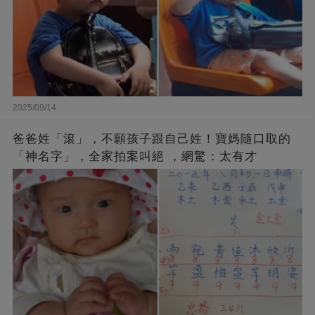
2025/09/14
爸爸姓「滾」，不願孩子跟自己姓！寶媽隨口取的
「神名字」，全家拍案叫絕 ，網驚：太有才