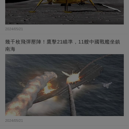
2024/05/21
幾千枚飛彈壓陣！鷹擊21瞄準，11艘中國戰艦坐鎮
南海
2024/05/21