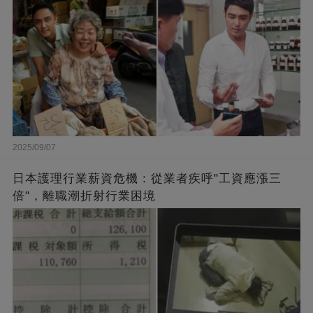
2025/09/07
日本護理行業薪資危機：從業者疾呼"工資應漲三
倍"，離職潮折射行業困境