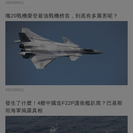
2024/05/21
殲20戰機榮登最強戰機榜首，到底有多厲害呢？
2024/05/21
發生了什麼！4艘中國造F22P護衛艦趴窩？巴基斯
坦海軍揭露真相