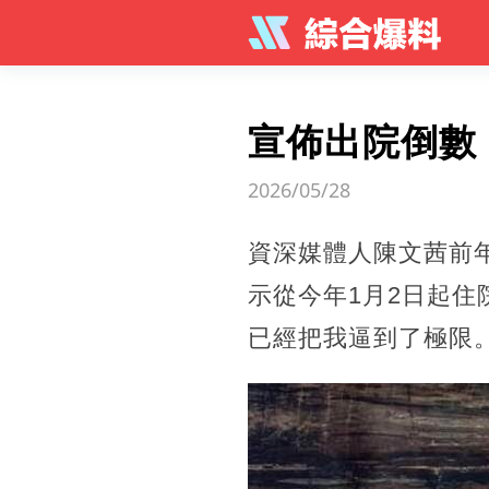
宣佈出院倒數
2026/05/28
資深媒體人陳文茜前
示從今年1月2日起
已經把我逼到了極限