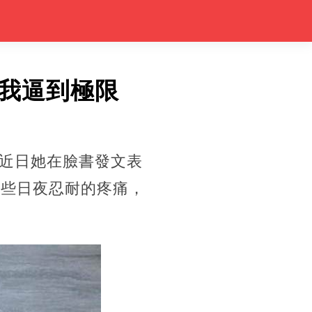
我逼到極限
近日她在臉書發文表
那些日夜忍耐的疼痛，