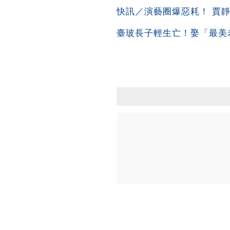
快訊／演藝圈爆惡耗！ 賈
臺玻長子輕生亡！娶「最美