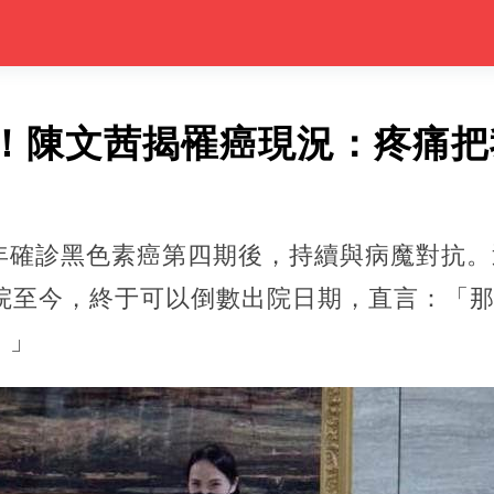
！陳文茜揭罹癌現況：疼痛把
年確診黑色素癌第四期後，持續與病魔對抗。
住院至今，終于可以倒數出院日期，直言：「
。」