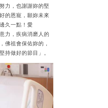
努力，也謝謝妳的堅
好的恩寵，願妳未來
邊久一點！愛
意力，疾病消磨人的
，佛祖會保佑妳的，
堅持做好的節目」。