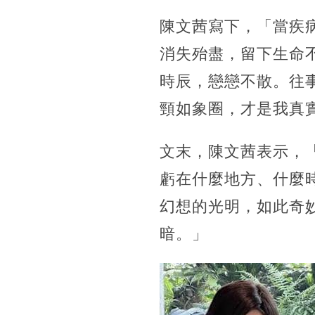
陳文茜寫下，「當疾
消失殆盡，留下生命
時辰，戀戀不散。往
頸如象圈，才是我真
文末，陳文茜表示，
虧在什麼地方、什麼
幻想的光明，如此奇
暗。」