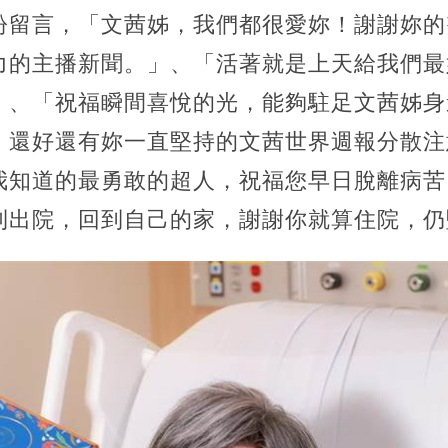
紛留言，「文茜姊，我們都很愛妳！謝謝妳的
力的主播新聞。」、「活著就是上天給我們最
」、「祝福瞬間喜悅的光，能夠駐足文茜姊身
，還好還有妳一直堅持的文茜世界週報分散注
我知道的最勇敢的超人，祝福您早日脫離病苦
利出院，回到自己的家，謝謝你就算住院，仍