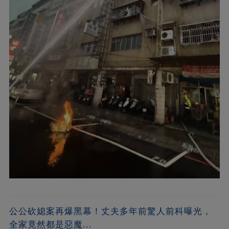
公公砍媳案再爆黑幕！丈夫多年前驚人前科曝光，
全家竟然都是惡魔...