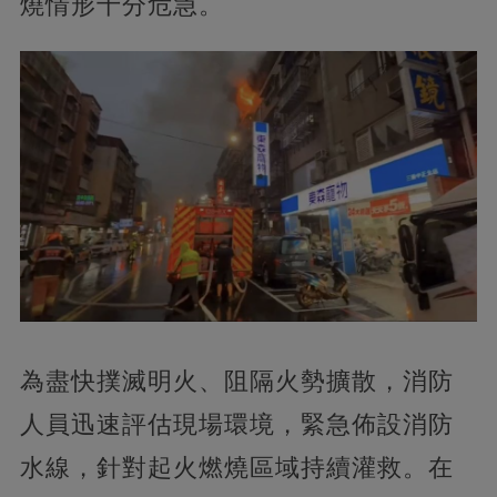
燒情形十分危急。
為盡快撲滅明火、阻隔火勢擴散，消防
人員迅速評估現場環境，緊急佈設消防
水線，針對起火燃燒區域持續灌救。在