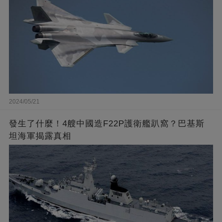
2024/05/21
發生了什麼！4艘中國造F22P護衛艦趴窩？巴基斯
坦海軍揭露真相