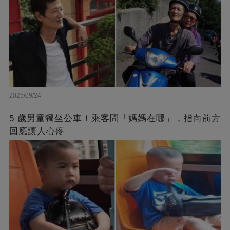
2025/09/24
5 歲男童獨坐公車！乘客問「媽媽在哪」，指向前方
回應讓人心疼