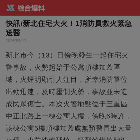
快訊/新北住宅大火！1消防員救火緊急
送醫
2026/05/13
新北市今（13）日傍晚發生一起住宅火
警事故，火勢起始于公寓頂樓加蓋區
域，火煙明顯引人注目，所幸消防單位
出動迅速，及時壓制火勢，事故並未造
成民眾傷亡。本次火警地點位于三重區
中正北路上一棟公寓大樓，傍晚6時許，
該棟公寓5樓頂樓加蓋處無預警冒出大量