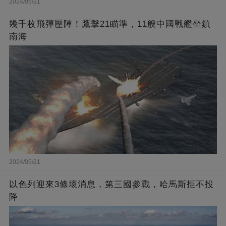
2024/05/21
幾千枚飛彈壓陣！鷹擊21瞄準，11艘中國戰艦坐鎮
南海
2024/05/21
以色列迎來3條壞消息，第三國參戰，哈馬斯拒不投
降