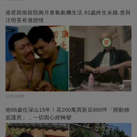
港星因病留院兩月靠氧氣機生活,81歲終生未婚,曾與
汪明荃有過戀情
2025/10/08
他66歲住深山15年！花200萬買新店800坪「開動物
庇護所」，一切因心經轉變