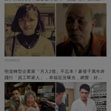
崩：真正的英雄不該被遺忘
2025/09/12
明道轉型企業家「月入2億」不忘本！豪發千萬年終
踐行「員工即家人」，幸福近況曝光，網贊：好老
闆的福報