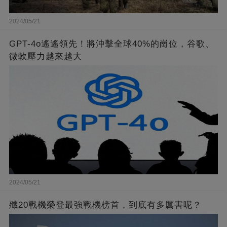
2024/05/21
GPT-4o遙遙領先！將沖擊全球40%的崗位，谷歌、
微軟壓力越來越大
2024/05/21
殲20戰機榮登最強戰機榜首，到底有多厲害呢？