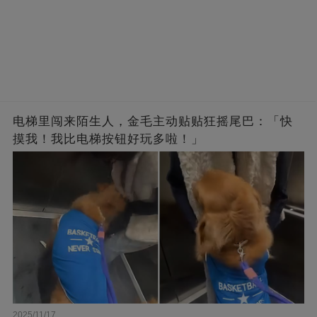
电梯里闯来陌生人，金毛主动贴贴狂摇尾巴：「快
摸我！我比电梯按钮好玩多啦！」
2025/11/17