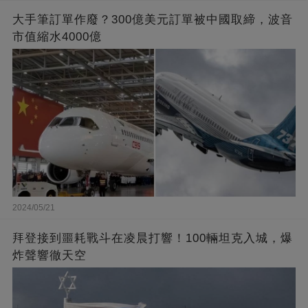
大手筆訂單作廢？300億美元訂單被中國取締，波音
市值縮水4000億
2024/05/21
拜登接到噩耗戰斗在凌晨打響！100輛坦克入城，爆
炸聲響徹天空