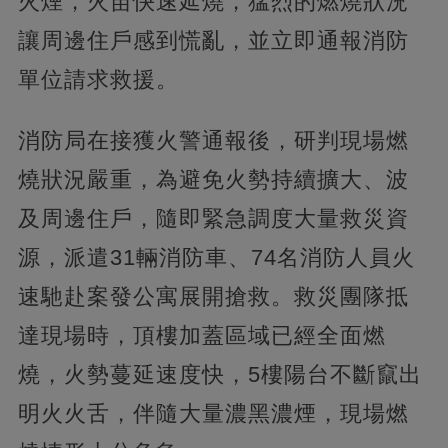
火煙，火苗快速延燒，猛烈的燃燒狀況
讓周邊住戶感到慌亂，並立即通報消防
單位請求救援。
消防局在接獲火警通報後，研判現場燃
燒狀況嚴重，為避免火勢持續擴大、波
及周邊住戶，隨即緊急調度大量救災資
源，派遣31輛消防車、74名消防人員火
速馳赴案發公寓展開搶救。救災團隊抵
達現場時，頂樓加蓋區域已經全面燃
燒，火勢蔓延速度快，5樓陽台不斷竄出
明火火舌，伴隨大量濃黑濃煙，現場燃