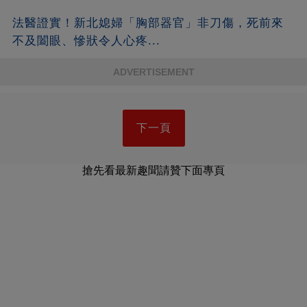
法醫證實！新北媳婦「胸部器官」非刀傷，死前來
不及闔眼、慘狀令人心疼...
ADVERTISEMENT
下一頁
搶先看最新趣聞請贊下面專頁