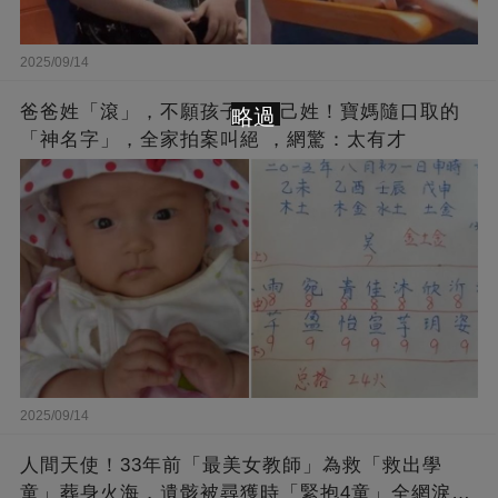
2025/09/14
爸爸姓「滾」，不願孩子跟自己姓！寶媽隨口取的
略過
「神名字」，全家拍案叫絕 ，網驚：太有才
2025/09/14
人間天使！33年前「最美女教師」為救「救出學
童」葬身火海，遺骸被尋獲時「緊抱4童」全網淚