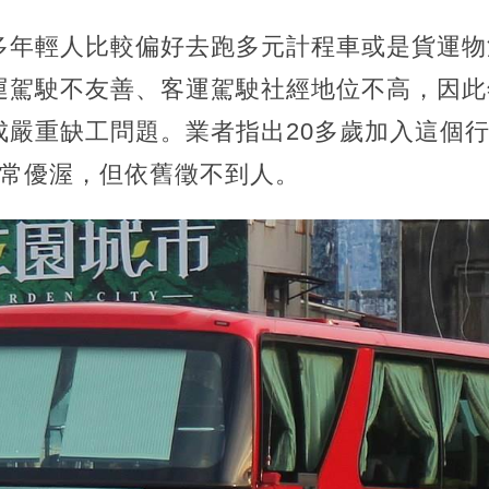
多年輕人比較偏好去跑多元計程車或是貨運物
運駕駛不友善、客運駕駛社經地位不高，因此
成嚴重缺工問題。業者指出20多歲加入這個行
非常優渥，但依舊徵不到人。