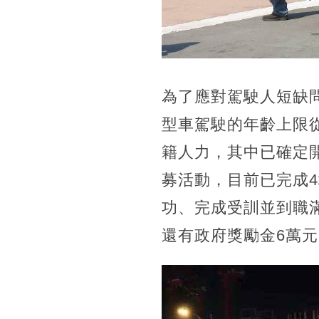
為了應對駕駛人短缺
型車駕駛的年齡上限從
籍人力，其中已確定
募活動，目前已完成4
功、完成受訓並到職滿
還有政府獎勵金6萬