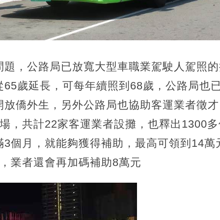
問題，公路局已放寬大型車職業駕駛人駕照的
65歲延長，可每年續照到68歲，公路局也
開放僑外生，另外公路局也協助客運業者徵才
場，共計22家客運業者設攤，也釋出1300
3個月，就能夠獲得補助，最高可領到14萬
元，業者還會再加碼補助8萬元