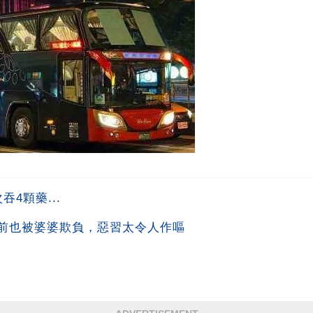
4顆藥...
前也被婆婆欺負，惡習太令人作嘔