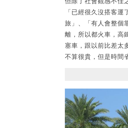
但除了社會觀感不佳
「已經很久沒搭客運
旅」、「有人會整個
離，所以都火車，高
塞車，跟以前比差太
不算很貴，但是時間