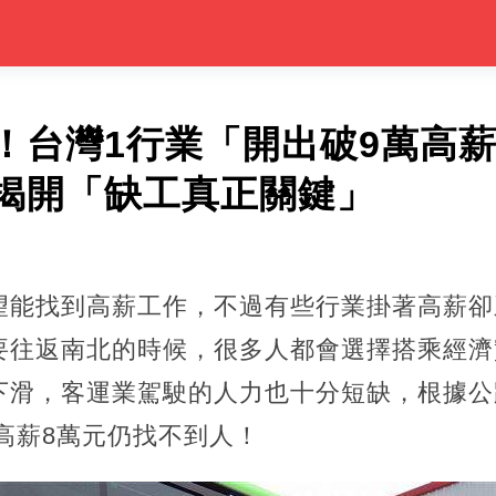
！台灣1行業「開出破9萬高
揭開「缺工真正關鍵」
望能找到高薪工作，不過有些行業掛著高薪卻
要往返南北的時候，很多人都會選擇搭乘經濟
下滑，客運業駕駛的人力也十分短缺，根據公
出高薪8萬元仍找不到人！