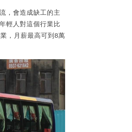
流，會造成缺工的主
年輕人對這個行業比
業，月薪最高可到8萬