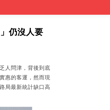
薪」仍沒人要
乏人問津，背後到底
實惠的客運，然而現
路局最新統計缺口高