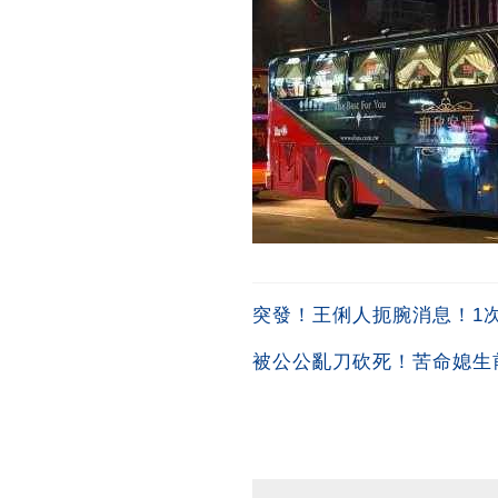
突發！王俐人扼腕消息！1次吞
被公公亂刀砍死！苦命媳生