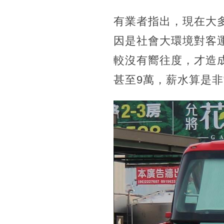
有業者指出，現在大
因是社會大環境對客
較沒有嚮往度，才造
甚至9萬，薪水算是