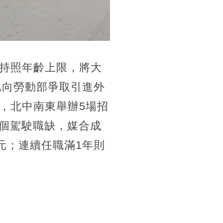
持照年齡上限，將大
已向勞動部爭取引進外
，北中南東舉辦5場招
多個駕駛職缺，媒合成
元；連續任職滿1年則