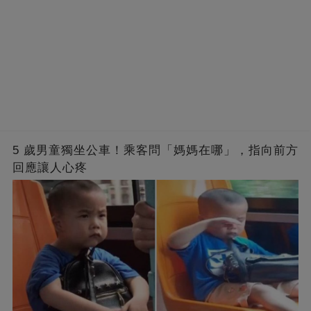
5 歲男童獨坐公車！乘客問「媽媽在哪」，指向前方
回應讓人心疼