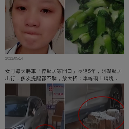
2022/05/14
女司每天將車「停鄰居家門口」長達5年，阻礙鄰居
出行，多次提醒卻不聽，放大招：車輪砌上磚塊，
你別想走了