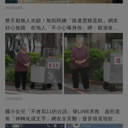
2023/11/01
整天都無人光顧！無助阿嬤「路邊賣雞蛋糕」網友
好心搶購 在地人「不小心曝身份」網：眼淚收回
來了
2023/09/01
國小女兒「不會寫11的台語」發LINE求救 超狂老
爸「神轉化成文字」網友全笑翻：發音很道地欸