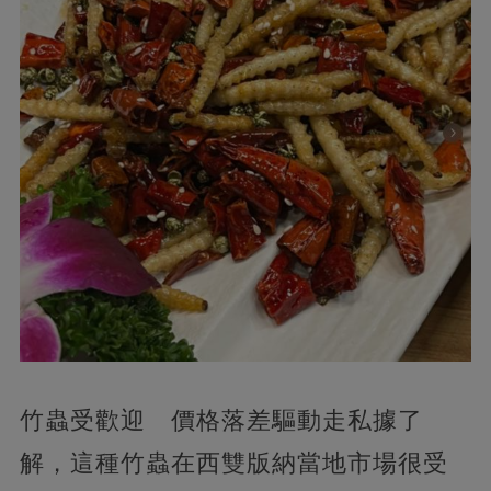
竹蟲受歡迎 價格落差驅動走私據了
解，這種竹蟲在西雙版納當地市場很受