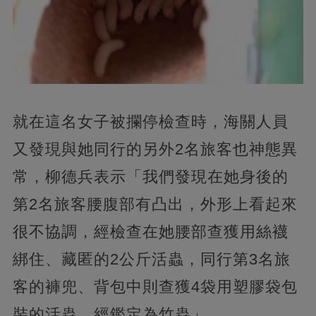
就在這名女子被攔停檢查時，海關人員
又發現與她同行的另外2名旅客也神態異
常，柳德兵表示「我們發現在她身後的
第2名旅客腰腹部有凸出，外形上看起來
很不協調，經檢查在她腰部查獲用絲襪
綁住、藏匿的2公斤活蟲，同行第3名旅
客的褲兜、背包中則查獲4袋用塑膠袋包
裝的活蟲，經鑑定為竹蟲」。