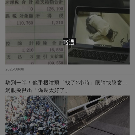
略過
2025/08/08
騎到一半！他手機噴飛「找了2小時」眼睛快脫窗…
網眼尖揪出「偽裝太好了」