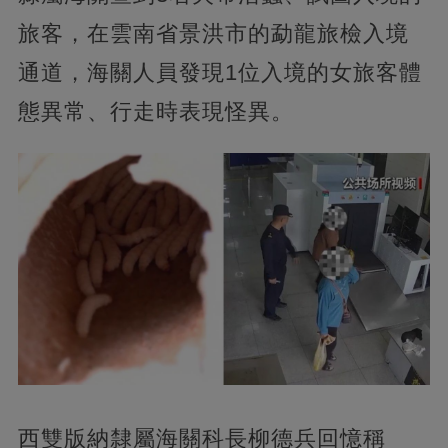
旅客，在雲南省景洪市的勐龍旅檢入境
通道，海關人員發現1位入境的女旅客體
態異常、行走時表現怪異。
西雙版納隸屬海關科長柳德兵回憶稱