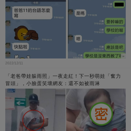
2022/12/11
「老爸帶娃躲雨照」一夜走紅！下一秒萌娃「奮力
冒頭」，小臉蛋笑壞網友：還不如被雨淋