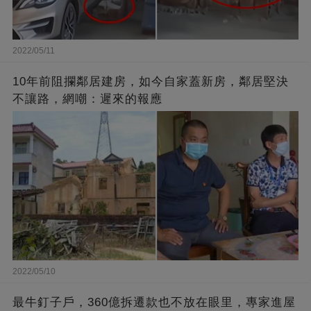
2022/05/11
10年前阻攔鄰居建房，如今自家蓋新房，鄰居堅決
不讓路，網嘲：遲來的報應
2022/05/10
最牛釘子戶，360億拆遷款也不放在眼里，專家進屋