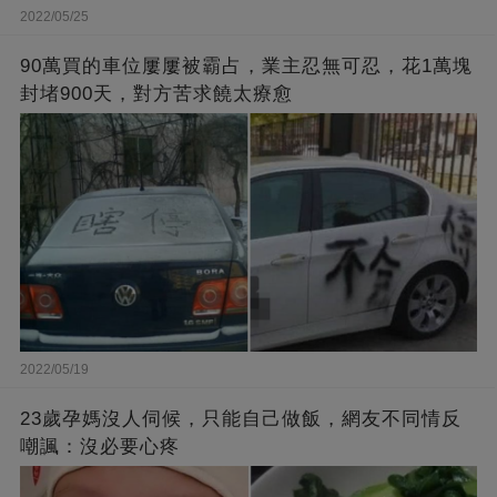
2022/05/25
90萬買的車位屢屢被霸占，業主忍無可忍，花1萬塊
封堵900天，對方苦求饒太療愈
2022/05/19
23歲孕媽沒人伺候，只能自己做飯，網友不同情反
嘲諷：沒必要心疼