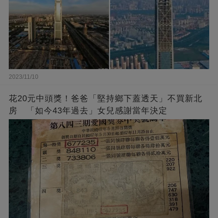
2023/11/10
花20元中頭獎！爸爸「堅持鄉下蓋透天」不買新北
房 「如今43年過去」女兒感謝當年決定