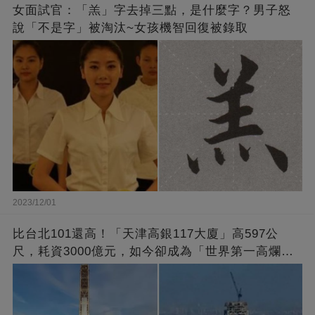
女面試官：「羔」字去掉三點，是什麼字？男子怒
說「不是字」被淘汰~女孩機智回復被錄取
2023/12/01
比台北101還高！「天津高銀117大廈」高597公
尺，耗資3000億元，如今卻成為「世界第一高爛尾
樓」