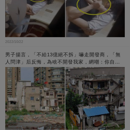
2022/10/22
男子揚言，「不給13億絕不拆」嚇走開發商，「無
人問津」后反悔，為啥不開發我家，網嘲：你自己
找的