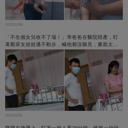
2022/12/06
「不生個女兒收不了場！」準爸爸在醫院陪產，盯
著鄰床女娃娃邁不動步，喊他都沒聽見，畫面太有
愛了！
2022/10/31