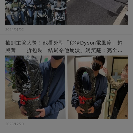
2024/01/02
抽到主管大獎！他看外型「秒猜Dyson電風扇」超
興奮 一拆包裝「結局令他崩潰」網笑翻：完全想
不到～
2023/12/20