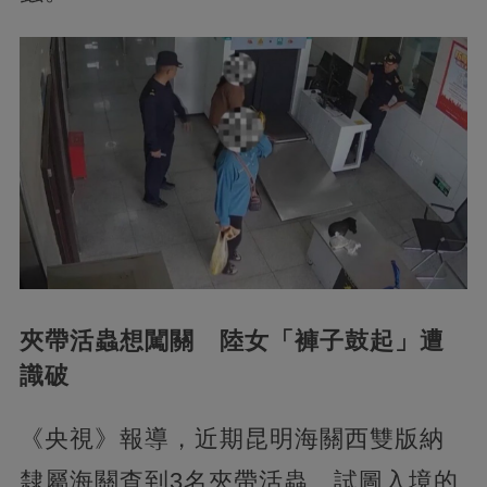
夾帶活蟲想闖關 陸女「褲子鼓起」遭
識破
《央視》報導，近期昆明海關西雙版納
隸屬海關查到3名夾帶活蟲、試圖入境的