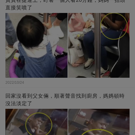
寶寶在捷運上，盯著一個人看20分鐘，媽媽一抬頭
直接笑噴了
2022/10/24
回家沒看到父女倆，順著聲音找到廚房，媽媽頓時
沒法淡定了