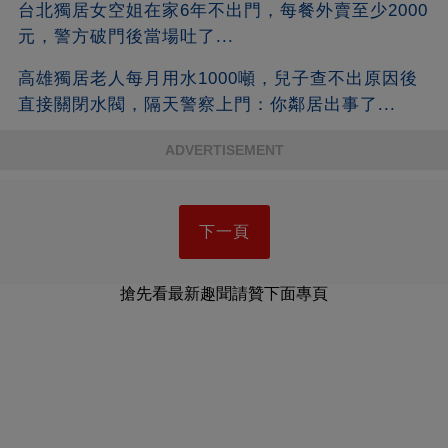
台北獨居女空姐在家6年不出門，每餐外賣至少2000
元，警方破門後當場吐了...
高雄獨居老人每月用水1000噸，兒子查不出原因後
直接關閉水閥，隔天警察上門：你鄰居出事了...
ADVERTISEMENT
下一頁
搶先看最新趣聞請贊下面專頁