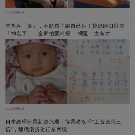
2025/09/14
爸爸姓「滾」，不願孩子跟自己姓！寶媽隨口取的
「神名字」，全家拍案叫絕 ，網驚：太有才
2025/09/14
日本護理行業薪資危機：從業者疾呼"工資應漲三
倍"，離職潮折射行業困境