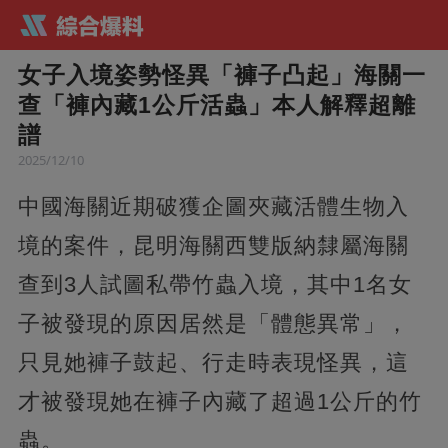
女子入境姿勢怪異「褲子凸起」海關一
查「褲內藏1公斤活蟲」本人解釋超離
譜
2025/12/10
中國海關近期破獲企圖夾藏活體生物入
境的案件，昆明海關西雙版納隸屬海關
查到3人試圖私帶竹蟲入境，其中1名女
子被發現的原因居然是「體態異常」，
只見她褲子鼓起、行走時表現怪異，這
才被發現她在褲子內藏了超過1公斤的竹
蟲。