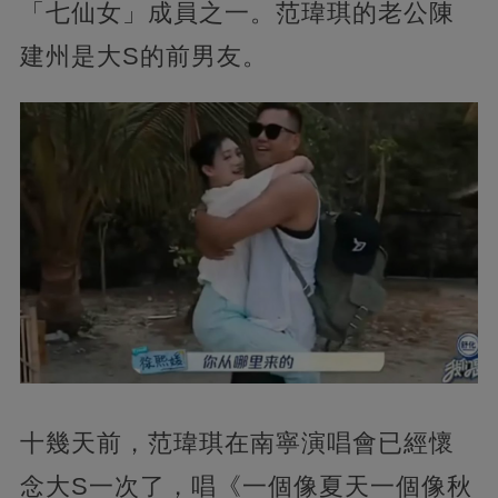
「七仙女」成員之一。范瑋琪的老公陳
建州是大S的前男友。
十幾天前，范瑋琪在南寧演唱會已經懷
念大S一次了，唱《一個像夏天一個像秋