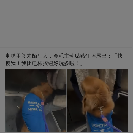
电梯里闯来陌生人，金毛主动贴贴狂摇尾巴：「快
摸我！我比电梯按钮好玩多啦！」