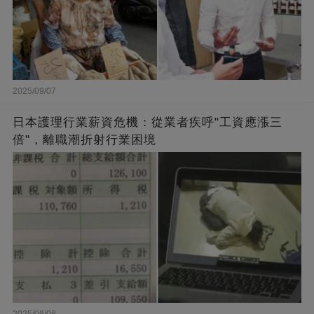
2025/09/07
日本護理行業薪資危機：從業者疾呼"工資應漲三
倍"，離職潮折射行業困境