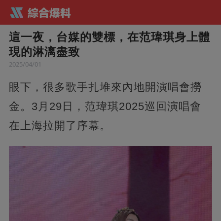
這一夜，台媒的雙標，在范瑋琪身上體
現的淋漓盡致
2025/04/01
眼下，很多歌手扎堆來內地開演唱會撈
金。3月29日，范瑋琪2025巡回演唱會
在上海拉開了序幕。