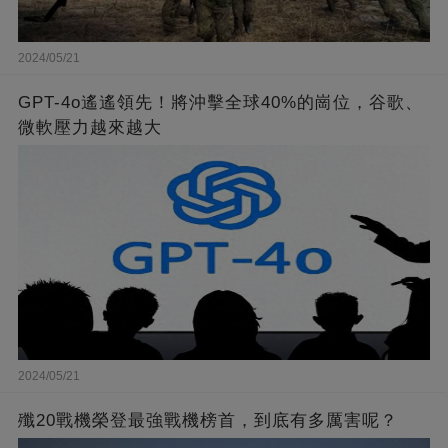
2024/05/21
GPT-4o遙遙領先！將沖擊全球40%的崗位，谷歌、
微軟壓力越來越大
2024/05/21
殲20戰機榮登最強戰機榜首，到底有多厲害呢？