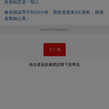
與張柏芝是一類人
修杰楷認罪不到24小時，賈靜雯迎來3大噩耗，個個
直戳她心窩！
ADVERTISEMENT
下一頁
搶先看最新趣聞請贊下面專頁