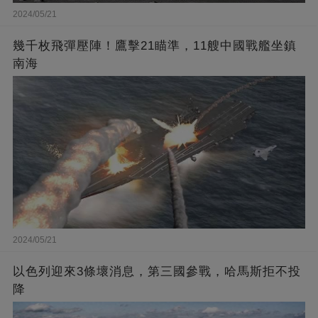
2024/05/21
幾千枚飛彈壓陣！鷹擊21瞄準，11艘中國戰艦坐鎮
南海
2024/05/21
以色列迎來3條壞消息，第三國參戰，哈馬斯拒不投
降