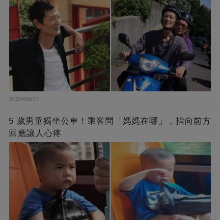
2025/09/24
5 歲男童獨坐公車！乘客問「媽媽在哪」，指向前方
回應讓人心疼