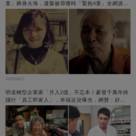
童」葬身火海，遺骸被尋獲時「緊抱4童」全網淚
崩：真正的英雄不該被遺忘
2025/09/12
明道轉型企業家「月入2億」不忘本！豪發千萬年終
踐行「員工即家人」，幸福近況曝光，網贊：好老
闆的福報