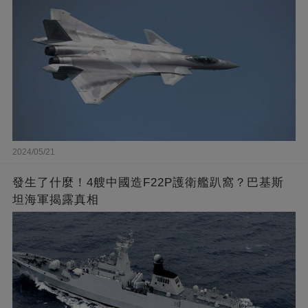
2024/05/21
發生了什麼！4艘中國造F22P護衛艦趴窩？巴基斯
坦海軍揭露真相