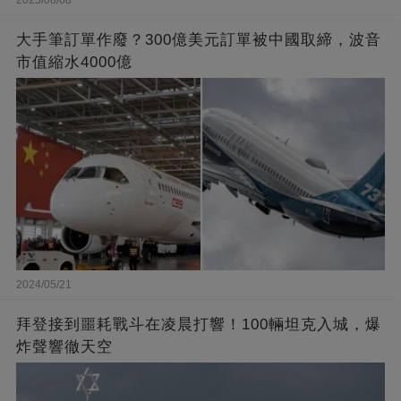
2025/08/08
大手筆訂單作廢？300億美元訂單被中國取締，波音
市值縮水4000億
2024/05/21
拜登接到噩耗戰斗在凌晨打響！100輛坦克入城，爆
炸聲響徹天空