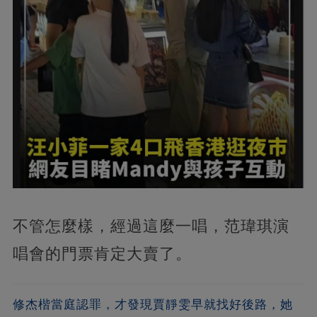
不管怎麼樣，經過這麼一唱，范瑋琪演
唱會的門票肯定大賣了。
修杰楷當庭認罪，才發現賈靜雯早就找好後路，她