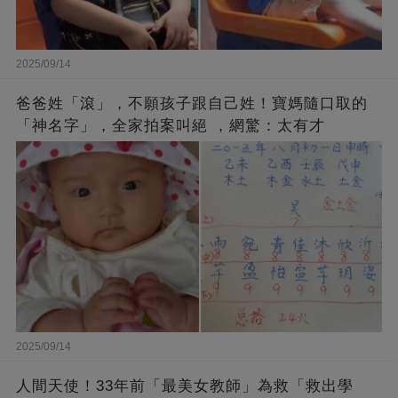
2025/09/14
爸爸姓「滾」，不願孩子跟自己姓！寶媽隨口取的
「神名字」，全家拍案叫絕 ，網驚：太有才
2025/09/14
人間天使！33年前「最美女教師」為救「救出學