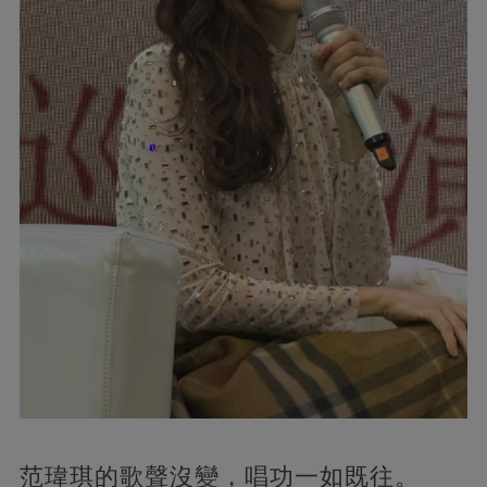
范瑋琪的歌聲沒變，唱功一如既往。