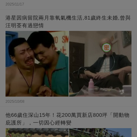
2025/11/17
港星因病留院兩月靠氧氣機生活,81歲終生未婚,曾與
汪明荃有過戀情
2025/10/08
他66歲住深山15年！花200萬買新店800坪「開動物
庇護所」，一切因心經轉變