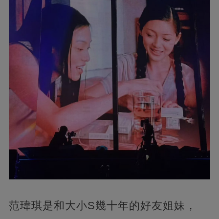
范瑋琪是和大小S幾十年的好友姐妹，