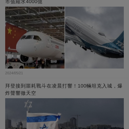
市值縮水4000億
2024/05/21
拜登接到噩耗戰斗在凌晨打響！100輛坦克入城，爆
炸聲響徹天空