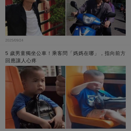
2025/09/24
5 歲男童獨坐公車！乘客問「媽媽在哪」，指向前方
回應讓人心疼