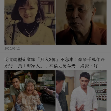
2025/09/12
明道轉型企業家「月入2億」不忘本！豪發千萬年終
踐行「員工即家人」，幸福近況曝光，網贊：好老
闆的福報