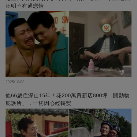
汪明荃有過戀情
2025/10/08
他66歲住深山15年！花200萬買新店800坪「開動物
庇護所」，一切因心經轉變