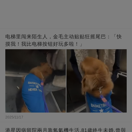
电梯里闯来陌生人，金毛主动贴贴狂摇尾巴：「快
摸我！我比电梯按钮好玩多啦！」
2025/11/17
港星因病留院兩月靠氧氣機生活,81歲終生未婚,曾與