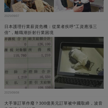
2025/09/07
日本護理行業薪資危機：從業者疾呼"工資應漲三
倍"，離職潮折射行業困境
2025/08/08
大手筆訂單作廢？300億美元訂單被中國取締，波音