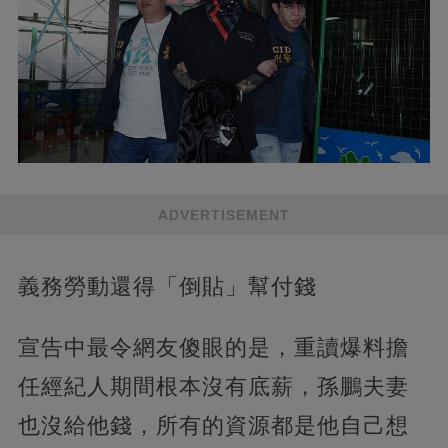
ADVERTISEMENT
義務勞動還得「倒貼」幫付錢
宣告中最令網友傻眼的是，重讀爆料擔
任經紀人期間根本沒有底薪，孫鵬夫妻
也沒給他錢，所有的資源都是他自己想