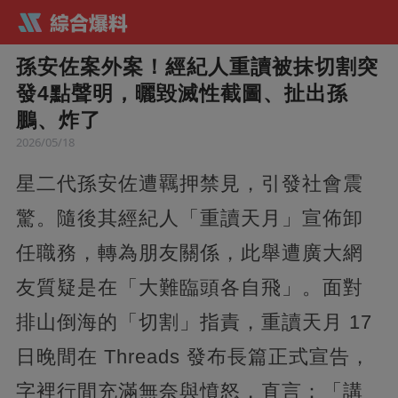
孫安佐案外案！經紀人重讀被抹切割突
發4點聲明，曬毀滅性截圖、扯出孫
鵬、炸了
2026/05/18
星二代孫安佐遭羈押禁見，引發社會震
驚。隨後其經紀人「重讀天月」宣佈卸
任職務，轉為朋友關係，此舉遭廣大網
友質疑是在「大難臨頭各自飛」。面對
排山倒海的「切割」指責，重讀天月 17
日晚間在 Threads 發布長篇正式宣告，
字裡行間充滿無奈與憤怒，直言：「講