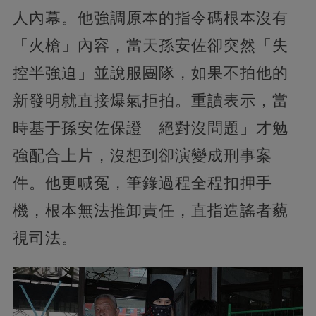
人內幕。他強調原本的指令碼根本沒有
「火槍」內容，當天孫安佐卻突然「失
控半強迫」並說服團隊，如果不拍他的
新發明就直接爆氣拒拍。重讀表示，當
時基于孫安佐保證「絕對沒問題」才勉
強配合上片，沒想到卻演變成刑事案
件。他更喊冤，筆錄過程全程扣押手
機，根本無法推卸責任，直指造謠者藐
視司法。