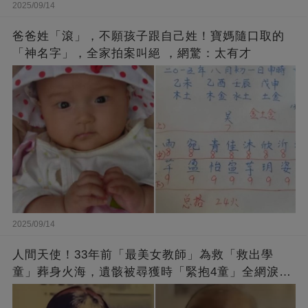
2025/09/14
爸爸姓「滾」，不願孩子跟自己姓！寶媽隨口取的
「神名字」，全家拍案叫絕 ，網驚：太有才
2025/09/14
人間天使！33年前「最美女教師」為救「救出學
童」葬身火海，遺骸被尋獲時「緊抱4童」全網淚
崩：真正的英雄不該被遺忘