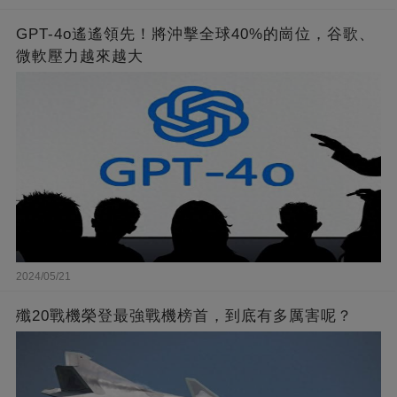
GPT-4o遙遙領先！將沖擊全球40%的崗位，谷歌、
微軟壓力越來越大
2024/05/21
殲20戰機榮登最強戰機榜首，到底有多厲害呢？