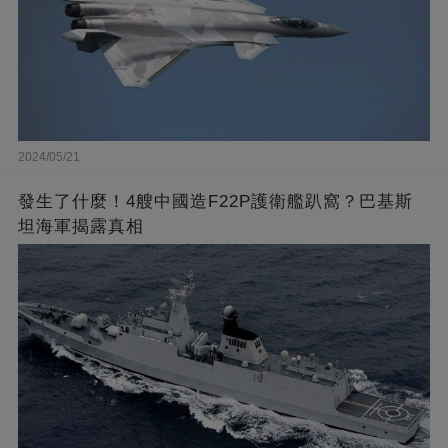
2024/05/21
發生了什麼！4艘中國造F22P護衛艦趴窩？巴基斯
坦海軍揭露真相