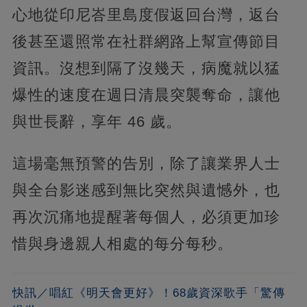
心地從印尼峇里島度假返回台灣，返台
後甚至還照常在社群網路上幫宣傳節目
資訊。沒想到隔了沒幾天，病魔就以猛
爆性的速度在週日清晨突襲奪命，讓他
與世長辭，享年 46 歲。
這場毫無預警的告別，除了讓業界人士
與全台影迷感到無比突然與遺憾外，也
再次沉痛地提醒著每個人，必須更加珍
惜與身邊親人相處的每分每秒。
快訊／唱紅《明天會更好》！68歲資深歌手「驚傳