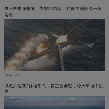
幾千枚飛彈壓陣！鷹擊21瞄準，11艘中國戰艦坐鎮
南海
2024/05/21
以色列迎來3條壞消息，第三國參戰，哈馬斯拒不投
降