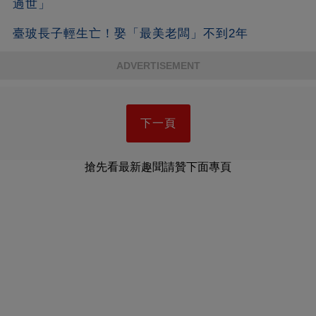
過世」
臺玻長子輕生亡！娶「最美老闆」不到2年
ADVERTISEMENT
下一頁
搶先看最新趣聞請贊下面專頁