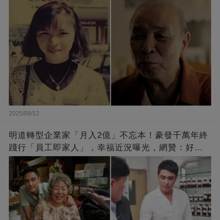
崩：真正的英雄不該被遺忘
2025/09/12
明道轉型企業家「月入2億」不忘本！豪發千萬年終
踐行「員工即家人」，幸福近況曝光，網贊：好老
闆的福報