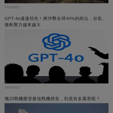
2024/05/21
GPT-4o遙遙領先！將沖擊全球40%的崗位，谷歌、
微軟壓力越來越大
2024/05/21
殲20戰機榮登最強戰機榜首，到底有多厲害呢？