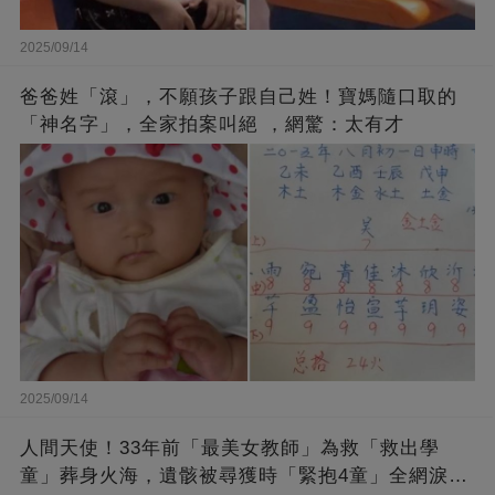
2025/09/14
爸爸姓「滾」，不願孩子跟自己姓！寶媽隨口取的
「神名字」，全家拍案叫絕 ，網驚：太有才
2025/09/14
人間天使！33年前「最美女教師」為救「救出學
童」葬身火海，遺骸被尋獲時「緊抱4童」全網淚