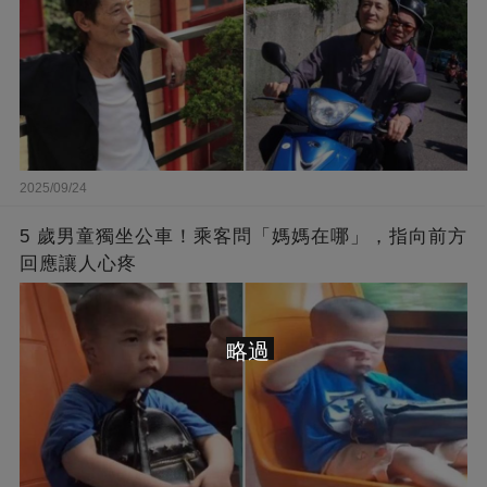
2025/09/24
5 歲男童獨坐公車！乘客問「媽媽在哪」，指向前方
回應讓人心疼
略過