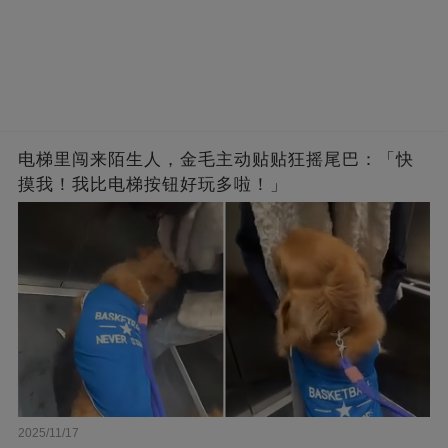
电梯里闯来陌生人，金毛主动贴贴狂摇尾巴：「快
摸我！我比电梯按钮好玩多啦！」
2025/11/17