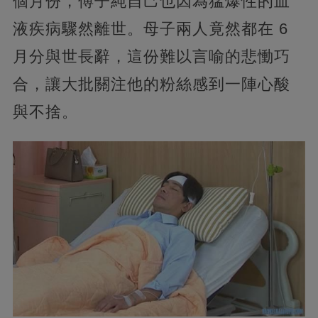
個月份，傅子純自己也因為猛爆性的血
液疾病驟然離世。母子兩人竟然都在 6
月分與世長辭，這份難以言喻的悲慟巧
合，讓大批關注他的粉絲感到一陣心酸
與不捨。