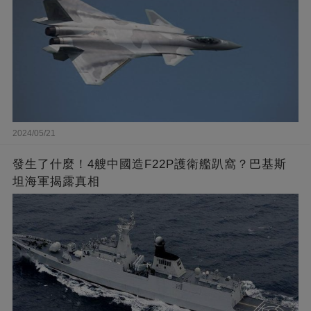
2024/05/21
發生了什麼！4艘中國造F22P護衛艦趴窩？巴基斯
坦海軍揭露真相