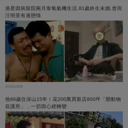
港星因病留院兩月靠氧氣機生活,81歲終生未婚,曾與
汪明荃有過戀情
2025/10/08
他66歲住深山15年！花200萬買新店800坪「開動物
庇護所」，一切因心經轉變