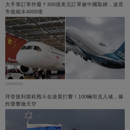
大手筆訂單作廢？300億美元訂單被中國取締，波音
市值縮水4000億
2024/05/21
拜登接到噩耗戰斗在凌晨打響！100輛坦克入城，爆
炸聲響徹天空