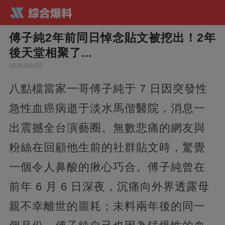
傅子純2年前同日悼念貼文被挖出！2年
後天堂相聚了...
2026/06/09
八點檔當家一哥傅子純于 7 日因突發性
急性血癌病逝于淡水馬偕醫院，消息一
出震撼全台演藝圈。無數悲痛的網友與
粉絲在回顧他生前的社群貼文時，驚覺
一個令人鼻酸的揪心巧合。傅子純曾在
前年 6 月 6 日深夜，沉痛向外界透露母
親不幸離世的噩耗；未料兩年後的同一