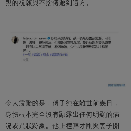
親的祝願與不捨傳遞到遠方。
令人震驚的是，傅子純在離世前幾日，
身體根本完全沒有顯露出任何明顯的病
況或異狀跡象。他上禮拜才剛與妻子開