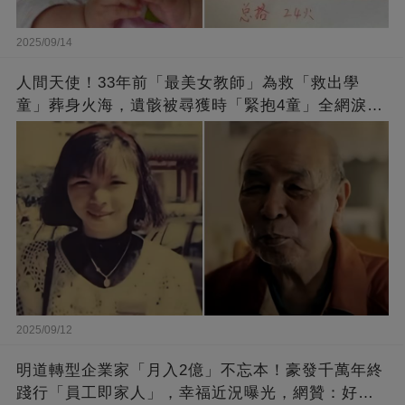
2025/09/14
人間天使！33年前「最美女教師」為救「救出學
童」葬身火海，遺骸被尋獲時「緊抱4童」全網淚
崩：真正的英雄不該被遺忘
2025/09/12
明道轉型企業家「月入2億」不忘本！豪發千萬年終
踐行「員工即家人」，幸福近況曝光，網贊：好老