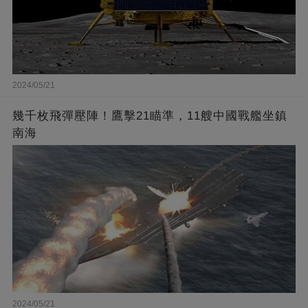
2024/05/21
幾千枚飛彈壓陣！鷹擊21瞄準，11艘中國戰艦坐鎮
南海
2024/05/21