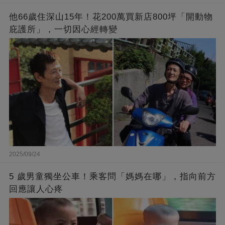
他66歲住深山15年！花200萬買新店800坪「開動物
庇護所」，一切因心經轉變
2025/09/24
5 歲男童獨坐公車！乘客問「媽媽在哪」，指向前方
回應讓人心疼