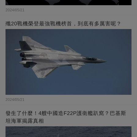
2024/05/21
殲20戰機榮登最強戰機榜首，到底有多厲害呢？
2024/05/21
發生了什麼！4艘中國造F22P護衛艦趴窩？巴基斯
坦海軍揭露真相