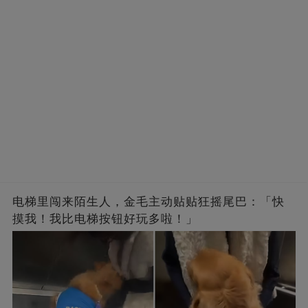
电梯里闯来陌生人，金毛主动贴贴狂摇尾巴：「快
摸我！我比电梯按钮好玩多啦！」