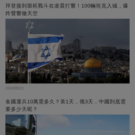
拜登接到噩耗戰斗在凌晨打響！100輛坦克入城，爆
炸聲響徹天空
2024/05/21
各國運兵10萬需多久？美1天，俄3天，中國到底需
要多少天呢？