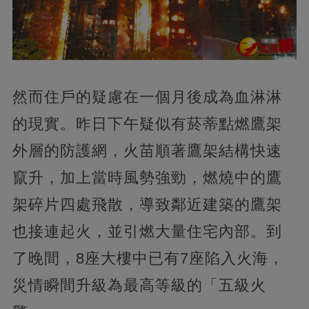
然而住戶的疑慮在一個月後成為血淋淋
的現實。昨日下午疑似有菸蒂點燃鷹架
外層的防護網，火苗順著鷹架結構快速
竄升，加上當時風勢強勁，燃燒中的鷹
架碎片四處飛散，導致鄰近建築的鷹架
也接連起火，並引燃大量住宅內部。到
了晚間，8座大樓中已有7座陷入火海，
災情瞬間升級為最高等級的「五級火