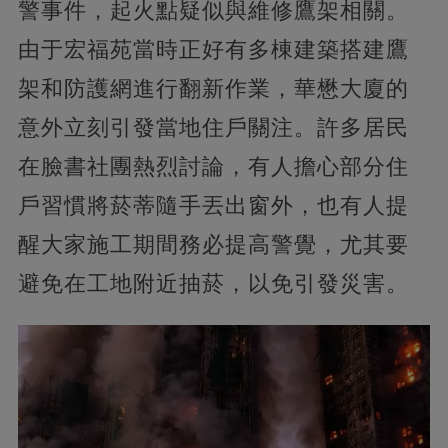
警事件，起火點疑似與維修鷹架相關。
由于宏福苑當時正好有多棟建築搭建鷹
架和防護網進行翻新作業，華懋大廈的
意外立刻引發當地住戶關注。許多居民
在臉書社團熱烈討論，有人擔心部分住
戶習慣將菸蒂隨手丟出窗外，也有人提
醒大家施工期間務必提高警覺，尤其要
避免在工地附近抽菸，以免引發災害。