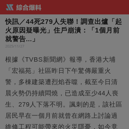
快訊／44死279人失聯！調查出爐「起
火原因疑曝光」住戶崩潰：「1個月前
就警告...」
2025/11/27
根據《TVBS新聞網》報導，香港大埔
「宏福苑」社區昨日下午驚傳嚴重火
警，多棟建築遭烈焰吞噬，截至今日清
晨火勢仍持續悶燒，已造成至少44人喪
生、279人下落不明。諷刺的是，該社區
居民早在一個月前就曾在網路上討論過
維修工程可能帶來的火災隱憂，如今竟