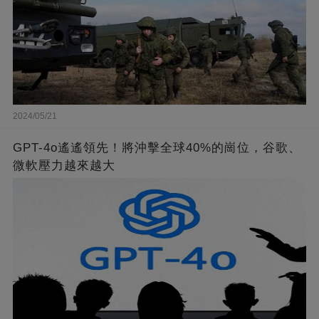
2024/05/21
GPT-4o遙遙領先！將沖擊全球40%的崗位，谷歌、
微軟壓力越來越大