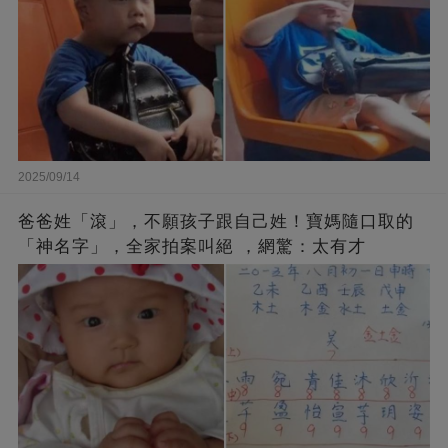
2025/09/14
爸爸姓「滾」，不願孩子跟自己姓！寶媽隨口取的
「神名字」，全家拍案叫絕 ，網驚：太有才