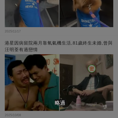
2025/11/17
港星因病留院兩月靠氧氣機生活,81歲終生未婚,曾與
汪明荃有過戀情
略過
2025/10/08