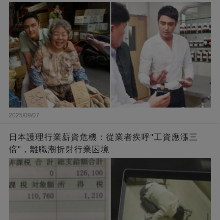
闆的福報
2025/09/07
日本護理行業薪資危機：從業者疾呼"工資應漲三
倍"，離職潮折射行業困境