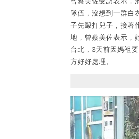
曾蔡美佐受訪表示，
隊伍，沒想到一群白
子先毆打兒子，接著
地，曾蔡美佐表示，
台北，3天前因媽祖
方好好處理。