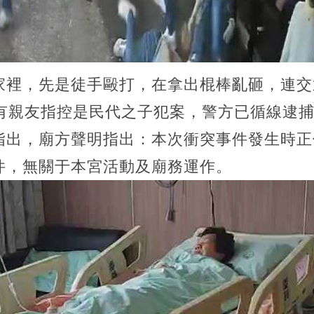
家裡，先是徒手毆打，在拿出棍棒亂砸，連交
有親友指控是民代之子犯案，警方已循線逮捕
指出，廟方聲明指出：本次衝突事件發生時正
件，無關于本宮活動及廟務運作。