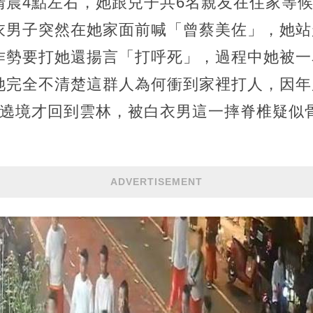
清晨4點左右，她跟兒子共6名親友在住家等
衣男子突然在她家面前喊「曾蔡美佐」，她站
作勢要打她還揚言「打呼死」，過程中她被一
她完全不清楚這群人為何衝到家裡打人，因年
要遶境才回到雲林，被白衣男這一摔脊椎疑似
ADVERTISEMENT