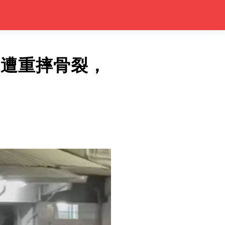
佐遭重摔骨裂，