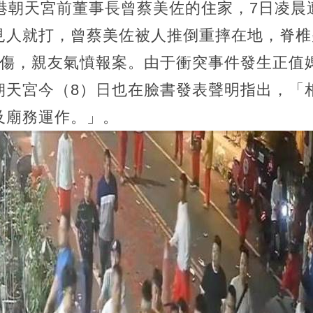
北港朝天宮前董事長曾蔡美佐的住家，7日凌晨
見人就打，曾蔡美佐被人推倒重摔在地，脊椎
打傷，親友氣憤報案。由于衝突事件發生正值
朝天宮今（8）日也在臉書發表聲明指出，「
及廟務運作。」。