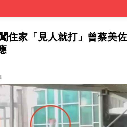
煞闖住家「見人就打」曾蔡美
應
導