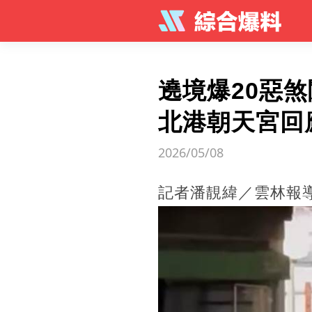
遶境爆20惡
北港朝天宮回
2026/05/08
記者潘靚緯／雲林報