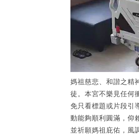
媽祖慈悲、和諧之精
徒。本宮不樂見任何
免只看標題或片段引
動能夠順利圓滿，仰
並祈願媽祖庇佑，風