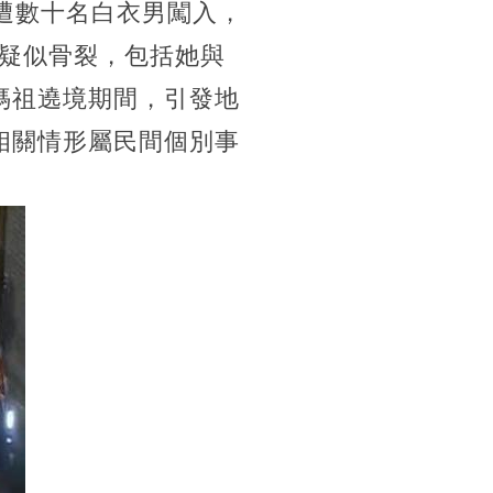
遭數十名白衣男闖入，
疑似骨裂，包括她與
媽祖遶境期間，引發地
相關情形屬民間個別事