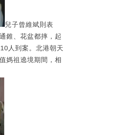
兒子曾維斌則表
通錐、花盆都摔，起
10人到案。北港朝天
值媽祖遶境期間，相