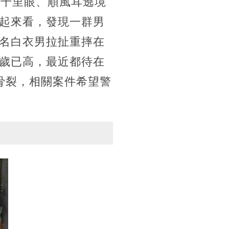
候千里眼、順風耳遶境
起來看，發現一群男
名白衣男拉扯重摔在
歲已高，最近都待在
骨裂，相關案件希望警