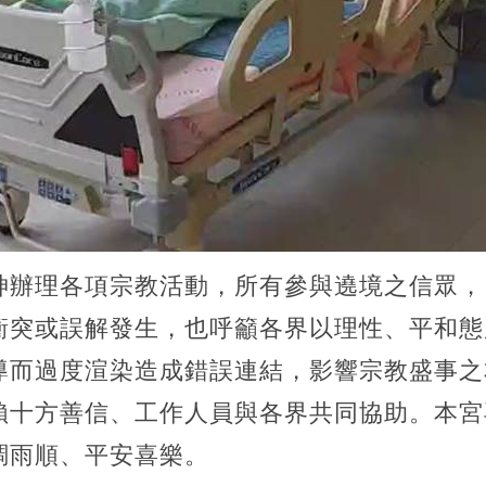
神辦理各項宗教活動，所有參與遶境之信眾，
衝突或誤解發生，也呼籲各界以理性、平和態
導而過度渲染造成錯誤連結，影響宗教盛事之
賴十方善信、工作人員與各界共同協助。本宮
調雨順、平安喜樂。