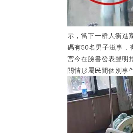
示，當下一群人衝進
碼有50名男子滋事，
宮今在臉書發表聲明
關情形屬民間個別事