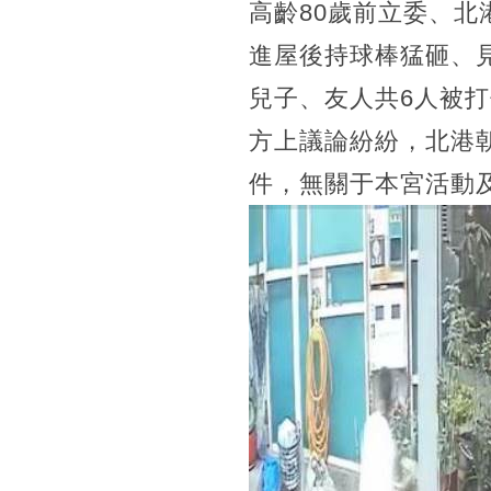
高齡80歲前立委、
進屋後持球棒猛砸、
兒子、友人共6人被
方上議論紛紛，北港
件，無關于本宮活動