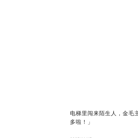
电梯里闯来陌生人，金毛
多啦！」