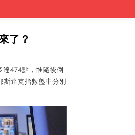
來了？
達474點，惟隨後倒
與那斯達克指數盤中分別