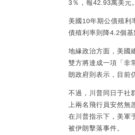
3％，報42.93萬美元
美國10年期公債殖利
債殖利率則降4.2個基
地緣政治方面，美國總統
雙方將達成一項「非
朗政府則表示，目前
不過，川普同日于社
上兩名飛行員安然無
在川普指示下，美軍
被伊朗擊落事件。