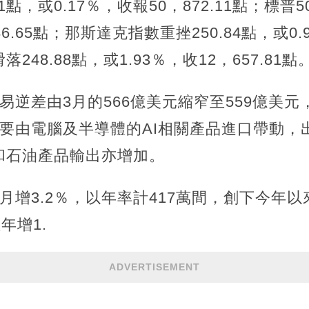
點，或0.17％，收報50，872.11點；標普5
6.65點；那斯達克指數重挫250.84點，或0.9
48.88點，或1.93％，收12，657.81點
易逆差由3月的566億美元縮窄至559億美元
要由電腦及半導體的AI相關產品進口帶動，出
和石油產品輸出亦增加。
月增3.2％，以年率計417萬間，創下今年
年增1.
ADVERTISEMENT