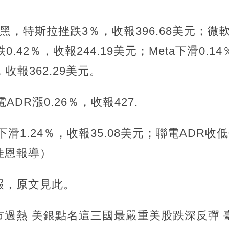
，特斯拉挫跌3％，收報396.68美元；微軟
0.42％，收報244.19美元；Meta下滑0.1
％，收報362.29美元。
DR漲0.26％，收報427.
滑1.24％，收報35.08美元；聯電ADR收低0
佳恩報導）
報，原文見此。
市過熱 美銀點名這三國最嚴重美股跌深反彈 