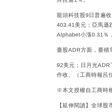
龍頭科技股9日普遍收黑
403.41美元；亞馬遜跌
Alphabet小漲0.31
臺股ADR方面，臺積電A
92美元；日月光ADR下
作收。（工商時報呂
※本文授權自工商時
【延伸閱讀】全球股