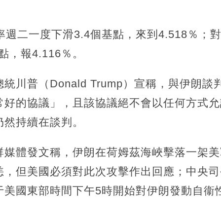
。
率週二一度下滑3.4個基點，來到4.518％；
點，報4.116％。
川普（Donald Trump）宣稱，與伊朗
常好的協議」，且該協議絕不會以任何方式允
仍然持續在談判。
群媒體發文稱，伊朗在荷姆茲海峽擊落一架美
恙，但美國必須對此次攻擊作出回應；中央司
于美國東部時間下午5時開始對伊朗發動自衞