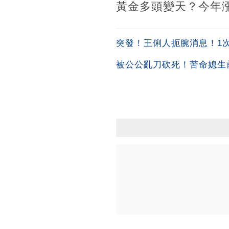
黃金多頭變天？今年
突發！王俐人扼腕消息！1次吞
被公公亂刀砍死！苦命媳生