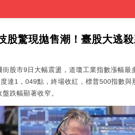
技股驚現拋售潮！臺股大逃殺
街股市9日大幅震盪，道瓊工業指數漲幅最多
幅度達1，049點，終場收紅，標普500指數
％，收盤跌幅顯著收窄。