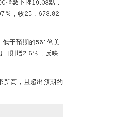
00指數下挫19.08點，
7％，收25，678.82
。
，低于預期的561億美
口則增2.6％，反映
以來新高，且超出預期的