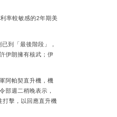
對利率較敏感的2年期美
談判已到「最後階段」，
許伊朗擁有核武；伊
軍阿帕契直升機，機
令部週二稍晚表示，
性打擊，以回應直升機