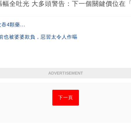
漲幅全吐光 大多頭警告：下一個關鍵價位在
4顆藥...
前也被婆婆欺負，惡習太令人作嘔
ADVERTISEMENT
下一頁