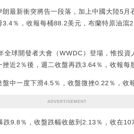
伊朗最新衝突將告一段落，加上中國大陸5月
.4％，收報每桶88.2美元，布蘭特原油瀉2.9
6年全球開發者大會（WWDC）登場，惟投
近2％後，週二收盤再跌3.64％，收報每股2
中一度下滑4.5％，收盤微挫0.22％，收報2
ADVERTISEMENT
跌9.8％，收盤跌幅收斂到2.13％，收在10