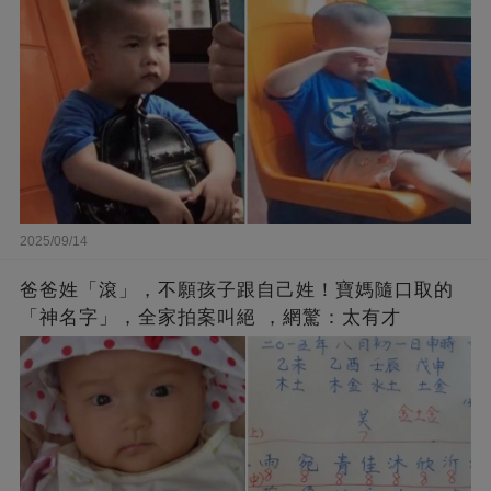
2025/09/14
爸爸姓「滾」，不願孩子跟自己姓！寶媽隨口取的
「神名字」，全家拍案叫絕 ，網驚：太有才