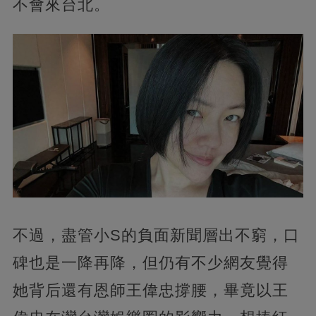
不會來台北。
不過，盡管小S的負面新聞層出不窮，口
碑也是一降再降，但仍有不少網友覺得
她背后還有恩師王偉忠撐腰，畢竟以王