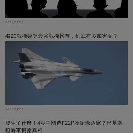
2024/05/21
殲20戰機榮登最強戰機榜首，到底有多厲害呢？
2024/05/21
發生了什麼！4艘中國造F22P護衛艦趴窩？巴基斯
坦海軍揭露真相