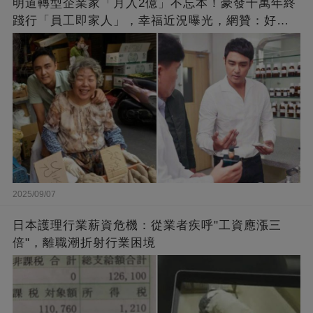
明道轉型企業家「月入2億」不忘本！豪發千萬年終
踐行「員工即家人」，幸福近況曝光，網贊：好老
闆的福報
2025/09/07
日本護理行業薪資危機：從業者疾呼"工資應漲三
倍"，離職潮折射行業困境