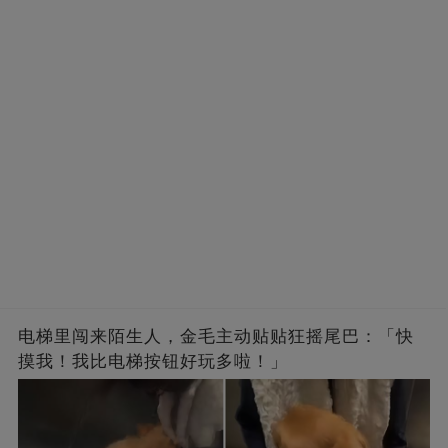
电梯里闯来陌生人，金毛主动贴贴狂摇尾巴：「快
摸我！我比电梯按钮好玩多啦！」