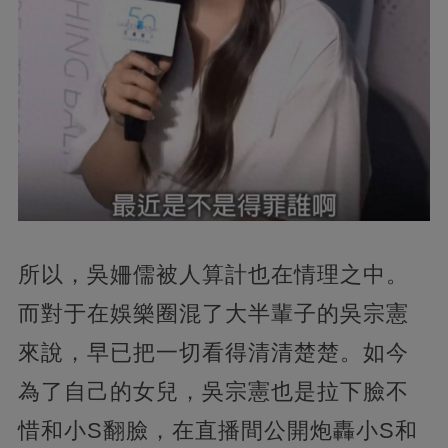
所以，吳姍儒被人算計也在情理之中。
而對于在娛樂圈混了大半輩子的吳宗憲
來說，早已把一切看得清清楚楚。如今
為了自己的女兒，吳宗憲也是拉下臉不
惜和小S翻臉，在直播間公開炮轟小S和