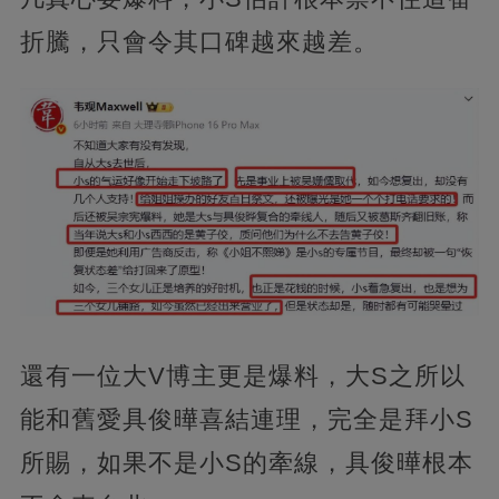
折騰，只會令其口碑越來越差。
還有一位大V博主更是爆料，大S之所以
能和舊愛具俊曄喜結連理，完全是拜小S
所賜，如果不是小S的牽線，具俊曄根本