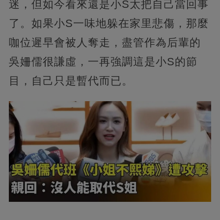
迷，但如今看來還是小S太把自己當回事
了。如果小S一味地躲在家里悲傷，那麼
咖位遲早會被人奪走，盡管作為后輩的
吳姍儒很謙虛，一再強調這是小S的節
目，自己只是暫代而已。