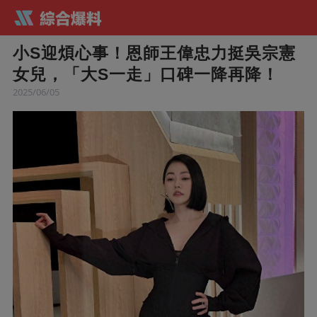
小S迎煩心事！恩師王偉忠力挺吳宗憲
女兒，「大S一走」口碑一降再降！
2025/06/05