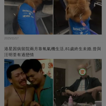
2025/11/17
港星因病留院兩月靠氧氣機生活,81歲終生未婚,曾與
汪明荃有過戀情