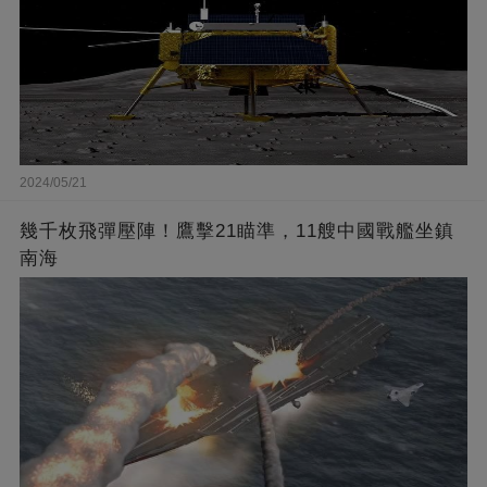
2024/05/21
幾千枚飛彈壓陣！鷹擊21瞄準，11艘中國戰艦坐鎮
南海