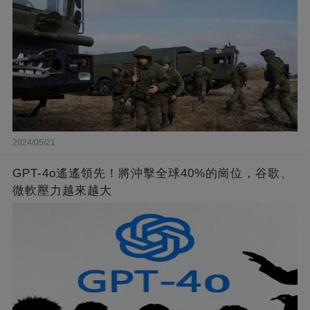
2024/05/21
GPT-4o遙遙領先！將沖擊全球40%的崗位，谷歌、
微軟壓力越來越大