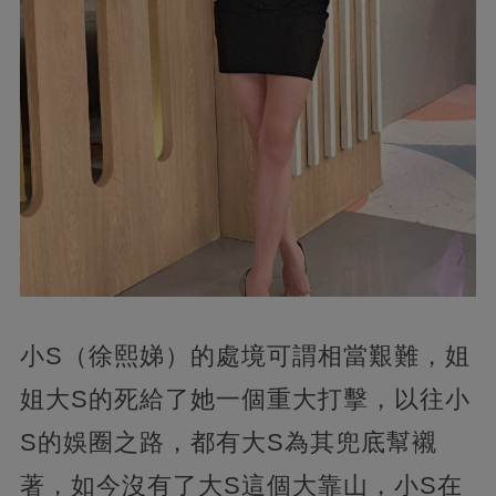
小S（徐熙娣）的處境可謂相當艱難，姐
姐大S的死給了她一個重大打擊，以往小
S的娛圈之路，都有大S為其兜底幫襯
著，如今沒有了大S這個大靠山，小S在