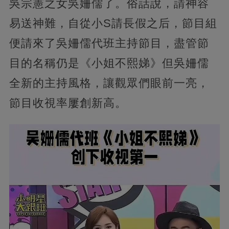
吳宗憲之女吳姍儒了。俗話說，請神容
易送神難，自從小S請長假之后，節目組
便請來了吳姍儒代班主持節目，盡管節
目的名稱仍是《小姐不熙娣》但吳姍儒
全新的主持風格，讓觀眾們眼前一亮，
節目收視率屢創新高。