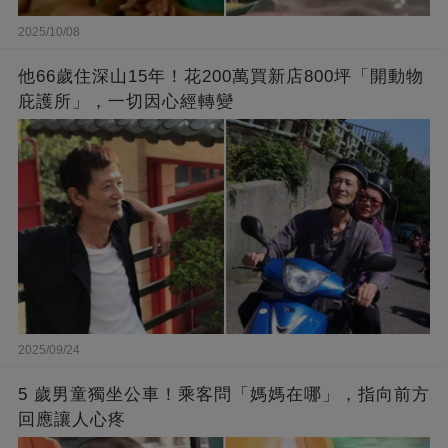
2025/10/08
他66歲住深山15年！花200萬買新店800坪「開動物
庇護所」，一切因心經轉變
2025/09/24
5 歲男童獨坐公車！乘客問「媽媽在哪」，指向前方
回應讓人心疼