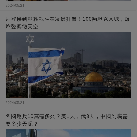
2024/05/21
拜登接到噩耗戰斗在凌晨打響！100輛坦克入城，爆
炸聲響徹天空
2024/05/21
各國運兵10萬需多久？美1天，俄3天，中國到底需
要多少天呢？