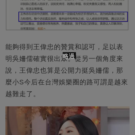
能夠得到王偉忠的贊賞和認可，足以表
略過
明吳姍儒確實很出眾。從另一個角度來
說，王偉忠也算是公開力挺吳姍儒，那
麼小S今后在台灣娛樂圈的路可謂是越來
越難走了。