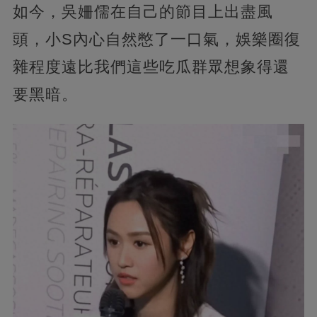
如今，吳姍儒在自己的節目上出盡風
頭，小S內心自然憋了一口氣，娛樂圈復
雜程度遠比我們這些吃瓜群眾想象得還
要黑暗。