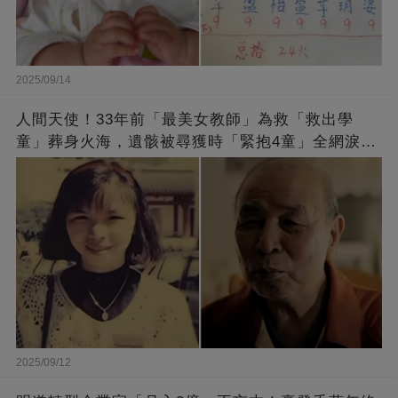
2025/09/14
人間天使！33年前「最美女教師」為救「救出學
童」葬身火海，遺骸被尋獲時「緊抱4童」全網淚
崩：真正的英雄不該被遺忘
2025/09/12