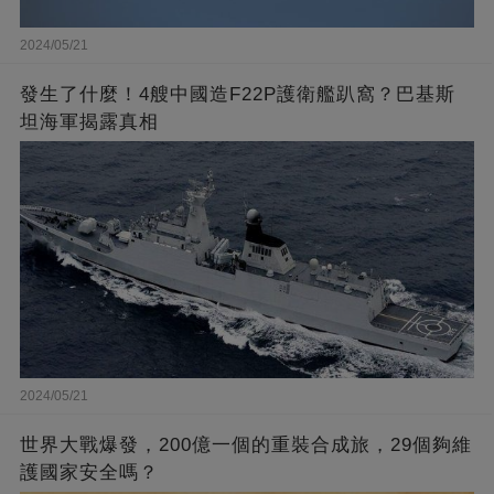
2024/05/21
發生了什麼！4艘中國造F22P護衛艦趴窩？巴基斯
坦海軍揭露真相
2024/05/21
世界大戰爆發，200億一個的重裝合成旅，29個夠維
護國家安全嗎？