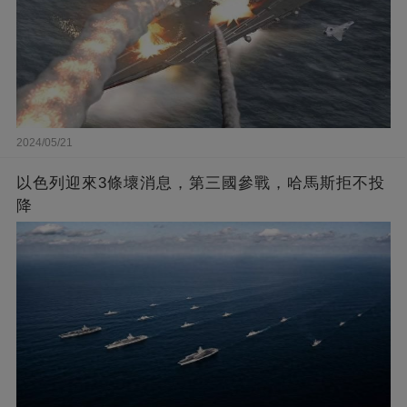
2024/05/21
以色列迎來3條壞消息，第三國參戰，哈馬斯拒不投
降