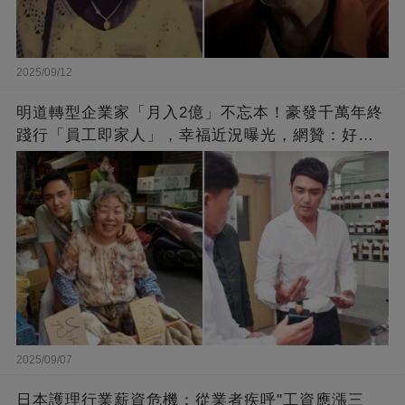
2025/09/12
明道轉型企業家「月入2億」不忘本！豪發千萬年終
踐行「員工即家人」，幸福近況曝光，網贊：好老
闆的福報
2025/09/07
日本護理行業薪資危機：從業者疾呼"工資應漲三