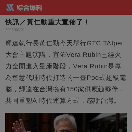
快訊／黃仁勳重大宣佈了！
2026/06/01
輝達執行長黃仁勳今天舉行GTC TAIpei
大會主題演講，宣佈Vera Rubin已經火
力全開進入量產階段，Vera Rubin是專
為智慧代理時代打造的一臺Pod式超級電
腦，輝達在台灣擁有150家供應鏈夥伴，
共同重塑AI時代運算方式，感謝台灣。