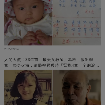
2025/09/14
人間天使！33年前「最美女教師」為救「救出學
童」葬身火海，遺骸被尋獲時「緊抱4童」全網淚
崩：真正的英雄不該被遺忘