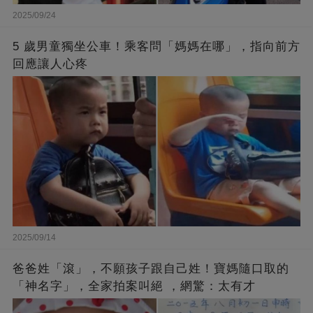
2025/09/24
5 歲男童獨坐公車！乘客問「媽媽在哪」，指向前方
回應讓人心疼
2025/09/14
爸爸姓「滾」，不願孩子跟自己姓！寶媽隨口取的
「神名字」，全家拍案叫絕 ，網驚：太有才