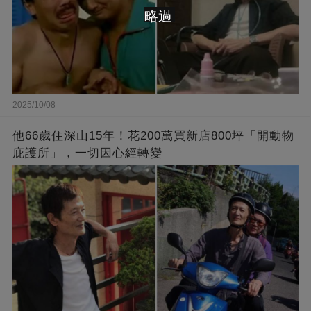
略過
2025/10/08
他66歲住深山15年！花200萬買新店800坪「開動物
庇護所」，一切因心經轉變