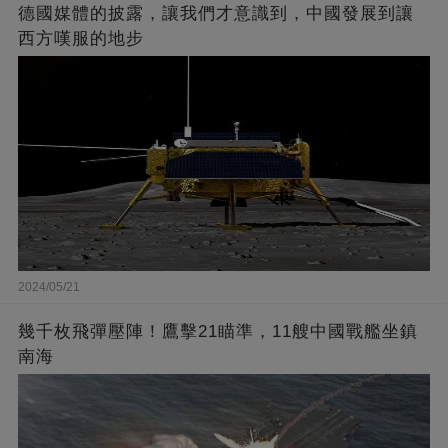
德國媒體的披露，讓我們才意識到，中國發展到讓
西方嘆服的地步
2024/05/21
幾千枚飛彈壓陣！鷹擊21瞄準，11艘中國戰艦坐鎮
南海