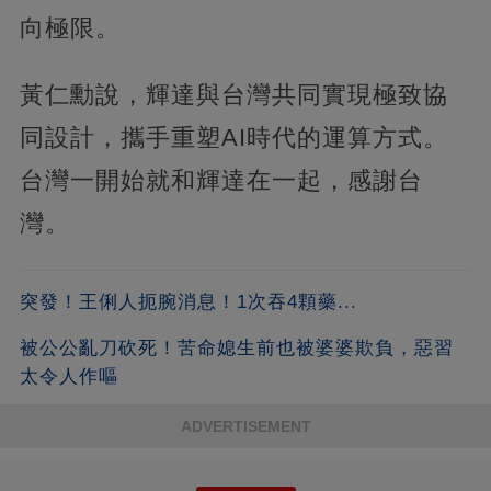
向極限。
黃仁勳說，輝達與台灣共同實現極致協
同設計，攜手重塑AI時代的運算方式。
台灣一開始就和輝達在一起，感謝台
灣。
突發！王俐人扼腕消息！1次吞4顆藥...
被公公亂刀砍死！苦命媳生前也被婆婆欺負，惡習
太令人作嘔
ADVERTISEMENT