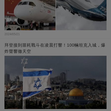
2024/05/21
拜登接到噩耗戰斗在凌晨打響！100輛坦克入城，爆
炸聲響徹天空