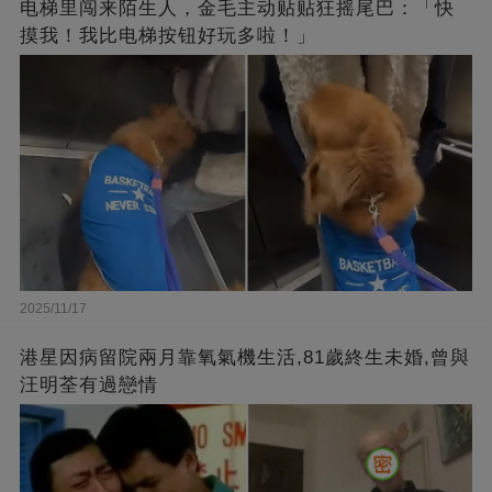
电梯里闯来陌生人，金毛主动贴贴狂摇尾巴：「快
摸我！我比电梯按钮好玩多啦！」
2025/11/17
港星因病留院兩月靠氧氣機生活,81歲終生未婚,曾與
汪明荃有過戀情