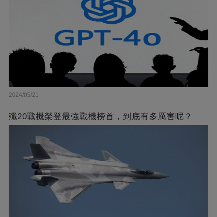
2024/05/21
殲20戰機榮登最強戰機榜首，到底有多厲害呢？