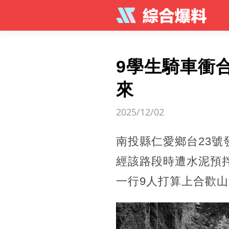
9學生騎車衝
來
2025/12/02
南投縣仁愛鄉台23號
經該路段時遭水泥預
一行9人打算上合歡