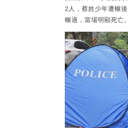
2人，蔡姓少年遭輾
輾過，當場明顯死亡