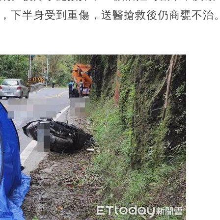
後，下半身受到重傷，送醫搶救後仍商甕不治
。