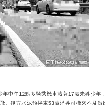
少年中午12點多騎乘機車載著17歲朱姓少年
噴飛。後方水泥預拌車53歲潘姓司機來不及做