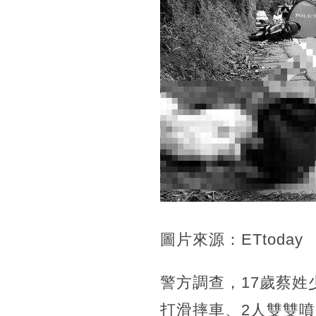
圖片來源：ETtoday
警方調查，17歲蔡姓
打滑摔車、2人雙雙