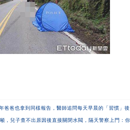
一年爸爸也拿到同樣報告，醫師追問每天早晨的「習慣」
0噸，兒子查不出原因後直接關閉水閥，隔天警察上門：你鄰