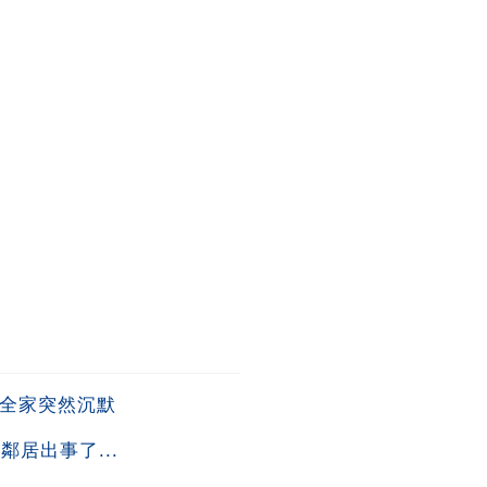
後全家突然沉默
居出事了...