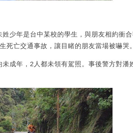
朱姓少年是台中某校的學生，與朋友相約衝合
發生死亡交通事故，讓目睹的朋友當場被嚇哭
均未成年，2人都未領有駕照。事後警方對潘