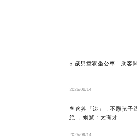
5 歲男童獨坐公車！乘客
2025/09/14
爸爸姓「滾」，不願孩子
絕 ，網驚：太有才
2025/09/14