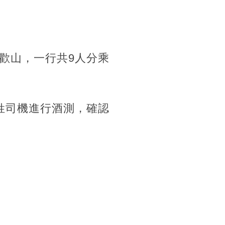
歡山，一行共9人分乘
。
姓司機進行酒測，確認