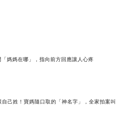
問「媽媽在哪」，指向前方回應讓人心疼
跟自己姓！寶媽隨口取的「神名字」，全家拍案叫