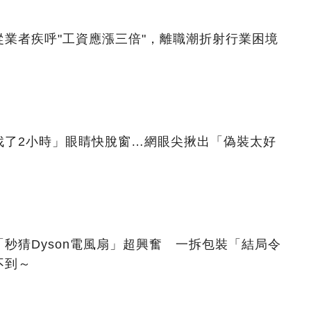
業者疾呼"工資應漲三倍"，離職潮折射行業困境
找了2小時」眼睛快脫窗…網眼尖揪出「偽裝太好
秒猜Dyson電風扇」超興奮 一拆包裝「結局令
不到～