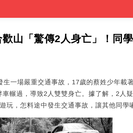
合歡山「驚傳2人身亡」！同
發生一場嚴重交通事故，17歲的蔡姓少年載著
拌車輾過，導致2人雙雙身亡。據了解，2人
山遊玩，怎料途中發生交通事故，讓其他同學