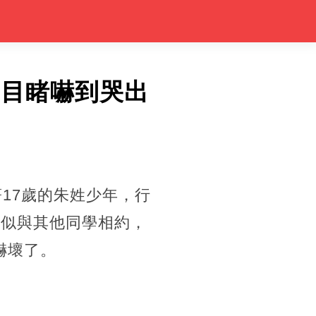
學目睹嚇到哭出
17歲的朱姓少年，行
疑似與其他同學相約，
嚇壞了。