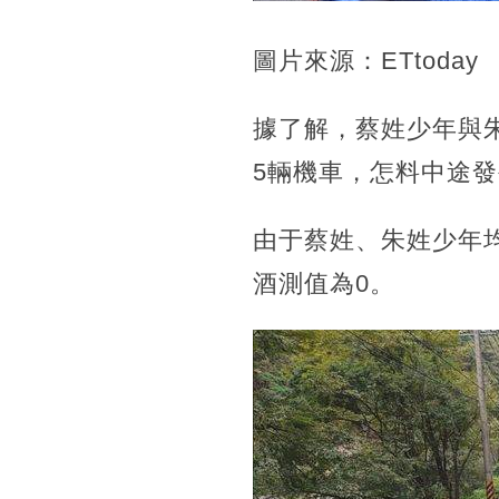
圖片來源：ETtoday
據了解，蔡姓少年與
5輛機車，怎料中途
由于蔡姓、朱姓少年
酒測值為0。