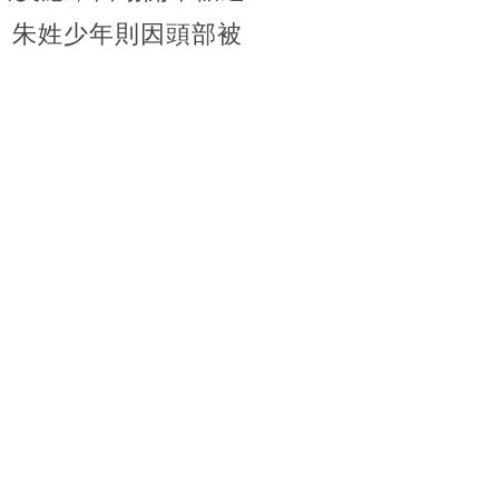
。朱姓少年則因頭部被