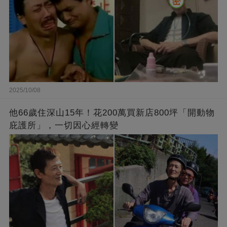
2025/10/08
他66歲住深山15年！花200萬買新店800坪「開動物
庇護所」，一切因心經轉變