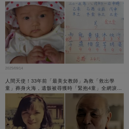
2025/09/14
人間天使！33年前「最美女教師」為救「救出學
童」葬身火海，遺骸被尋獲時「緊抱4童」全網淚
崩：真正的英雄不該被遺忘