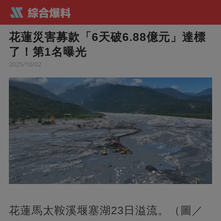
花蓮災害募款「6天破6.88億元」達標
了！第1名曝光
2025/10/02
花蓮馬太鞍溪堰塞湖23日溢流。（圖／