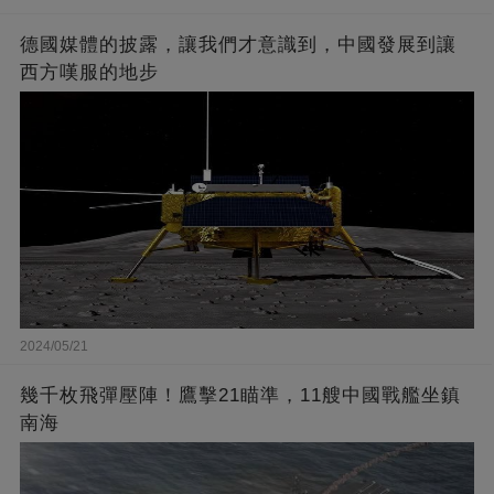
德國媒體的披露，讓我們才意識到，中國發展到讓
西方嘆服的地步
2024/05/21
幾千枚飛彈壓陣！鷹擊21瞄準，11艘中國戰艦坐鎮
南海