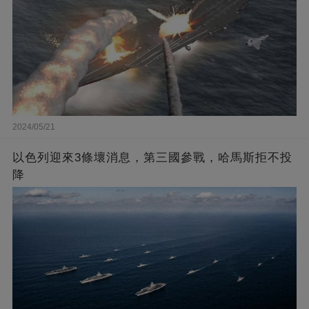
2024/05/21
以色列迎來3條壞消息，第三國參戰，哈馬斯拒不投
降