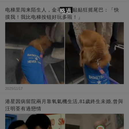
电梯里闯来陌生人，金毛主动贴贴狂摇尾巴：「快
略過
摸我！我比电梯按钮好玩多啦！」
2025/11/17
港星因病留院兩月靠氧氣機生活,81歲終生未婚,曾與
汪明荃有過戀情