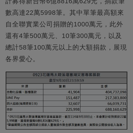
計募得新台幣6億8816萬629元，捐款筆
數高達22萬5998筆。其中單筆最高額來
自全聯實業公司捐贈的1000萬元，此外
還有4筆500萬元、10筆300萬元，以及
總計58筆100萬元以上的大額捐款，展現
各界愛心。