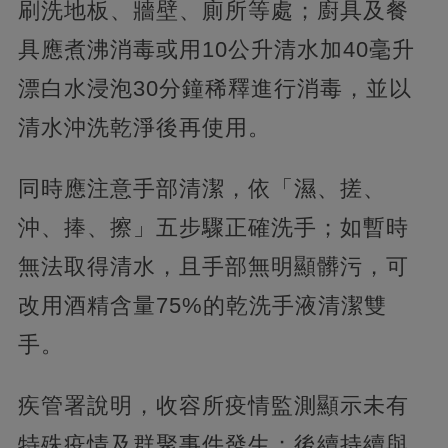
刷洗地板、牆壁、廁所等處；廚具及餐
具應煮沸消毒或用10公升清水加40毫升
漂白水浸泡30分鐘稀釋進行消毒，並以
清水沖洗乾淨後再使用。
同時應注意手部清潔，依「濕、搓、
沖、捧、擦」五步驟正確洗手；如暫時
無法取得清水，且手部無明顯髒污，可
改用酒精含量75%的乾洗手液清潔雙
手。
疾管署說明，收容所疫情監測顯示未有
特殊疫情及群聚事件發生；後續持續與