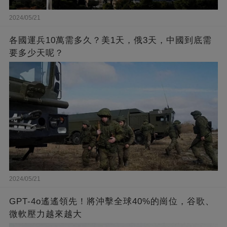
2024/05/21
各國運兵10萬需多久？美1天，俄3天，中國到底需
要多少天呢？
2024/05/21
GPT-4o遙遙領先！將沖擊全球40%的崗位，谷歌、
微軟壓力越來越大