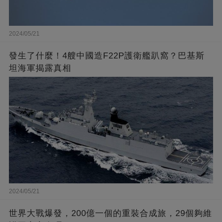
2024/05/21
發生了什麼！4艘中國造F22P護衛艦趴窩？巴基斯
坦海軍揭露真相
2024/05/21
世界大戰爆發，200億一個的重裝合成旅，29個夠維