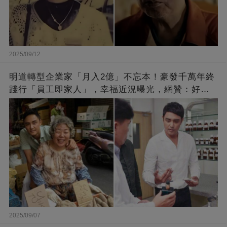
2025/09/12
明道轉型企業家「月入2億」不忘本！豪發千萬年終
踐行「員工即家人」，幸福近況曝光，網贊：好老
闆的福報
2025/09/07