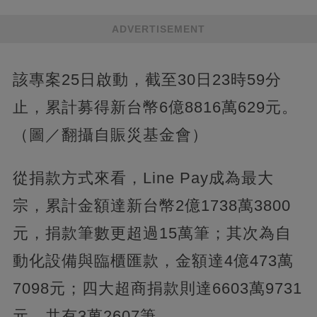
ADVERTISEMENT
該專案25日啟動，截至30日23時59分
止，累計募得新台幣6億8816萬629元。
（圖／翻攝自賑災基金會）
從捐款方式來看，Line Pay成為最大
宗，累計金額達新台幣2億1738萬3800
元，捐款筆數更超過15萬筆；其次為自
動化設備與臨櫃匯款，金額達4億473萬
7098元；四大超商捐款則達6603萬9731
元，共有3萬2607筆。