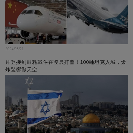
2024/05/21
拜登接到噩耗戰斗在凌晨打響！100輛坦克入城，爆
炸聲響徹天空