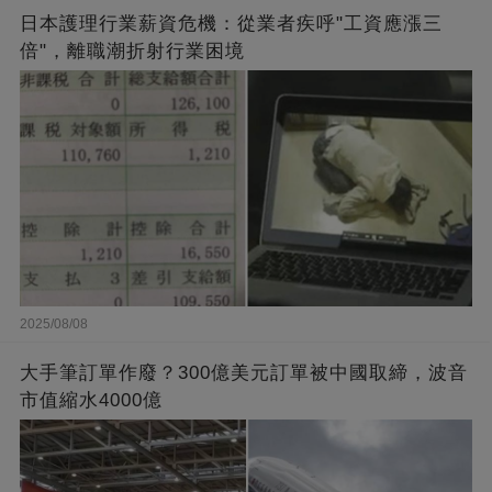
日本護理行業薪資危機：從業者疾呼"工資應漲三
倍"，離職潮折射行業困境
2025/08/08
大手筆訂單作廢？300億美元訂單被中國取締，波音
市值縮水4000億