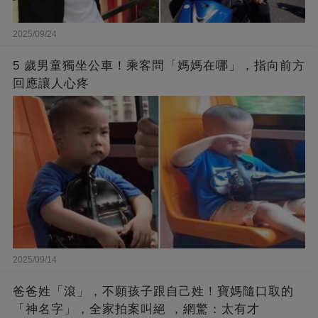
2025/09/24
5 歲男童獨坐公車！乘客問「媽媽在哪」，指向前方
回應讓人心疼
2025/09/14
爸爸姓「滾」，不願孩子跟自己姓！寶媽隨口取的
「神名字」，全家拍案叫絕 ，網驚：太有才