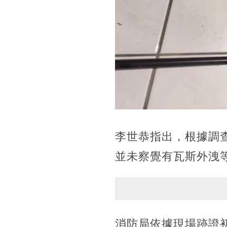
李世恭指出，根據調
並未察覺有瓦斯外洩
消防局依據現場跡證