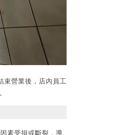
結束營業後，店內員工
。
明因素受損或斷裂，導