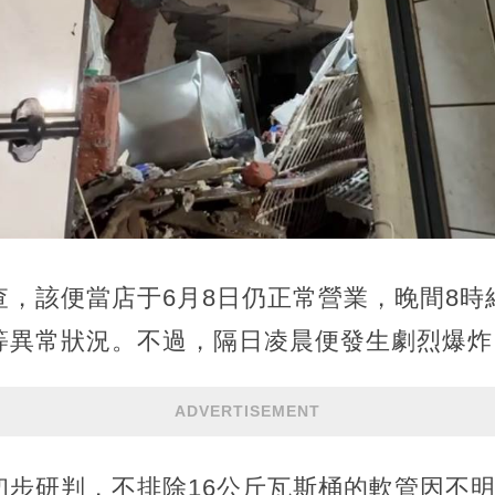
查，該便當店于6月8日仍正常營業，晚間8時
等異常狀況。不過，隔日凌晨便發生劇烈爆炸
ADVERTISEMENT
初步研判，不排除16公斤瓦斯桶的軟管因不