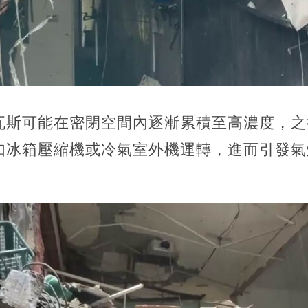
瓦斯可能在密閉空間內逐漸累積至高濃度，之
如冰箱壓縮機或冷氣室外機運轉，進而引發氣
。