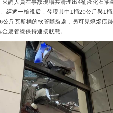
火調人員在事故現場共清理出4桶液化石油氣
裝。經逐一檢視后，發現其中1桶20公斤與1桶
6公斤瓦斯桶的軟管斷裂處，另可見燒熔痕跡
與金屬管線保持連接狀態。