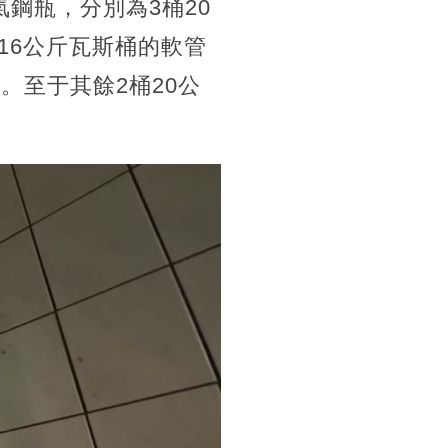
鋼瓶，分別為3桶20
16公斤瓦斯桶的軟管
。至于其餘2桶20公