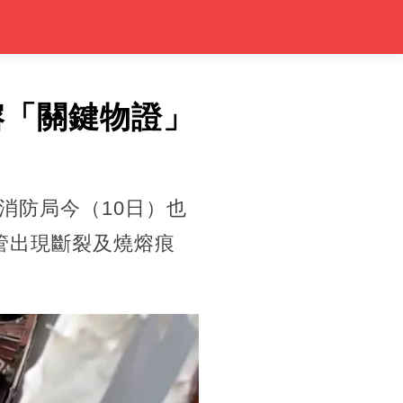
熔「關鍵物證」
消防局今（10日）也
管出現斷裂及燒熔痕