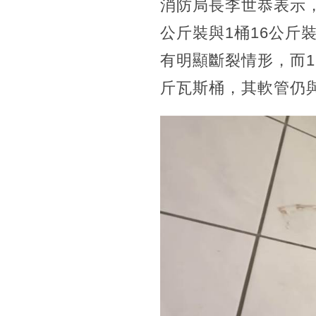
消防局長李世恭表示，
公斤裝與1桶16公斤
有明顯斷裂情形，而1
斤瓦斯桶，其軟管仍