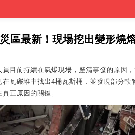
爆災區最新！現場挖出變形燒
人員目前持續在氣爆現場，釐清事發的原因，
已在瓦礫堆中找出4桶瓦斯桶，並發現部分軟
生真正原因的關鍵。