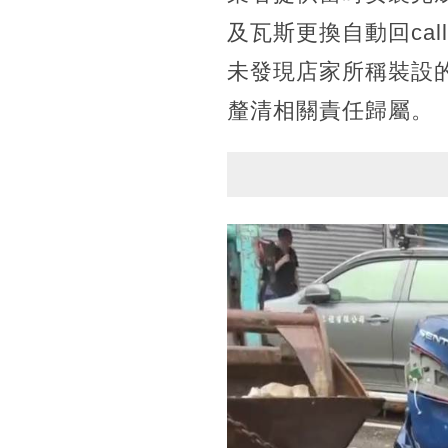
及瓦斯更換自動回ca
未發現店家所稱裝設
釐清相關責任歸屬。