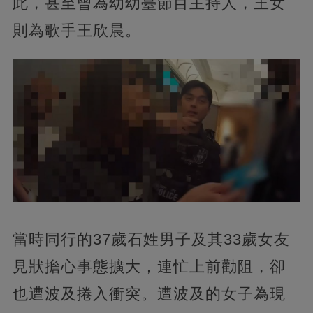
此，甚至曾為幼幼臺節目主持人，王女
則為歌手王欣晨。
當時同行的37歲石姓男子及其33歲女友
見狀擔心事態擴大，連忙上前勸阻，卻
也遭波及捲入衝突。遭波及的女子為現