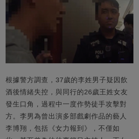
根據警方調查，37歲的李姓男子疑因飲
酒後情緒失控，與同行的26歲王姓女友
發生口角，過程中一度作勢徒手攻擊對
方。李男為曾出演多部戲劇作品的藝人
李博翔，包括《女力報到》，不僅如