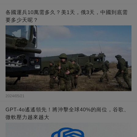
各國運兵10萬需多久？美1天，俄3天，中國到底需
要多少天呢？
2024/05/21
GPT-4o遙遙領先！將沖擊全球40%的崗位，谷歌、
微軟壓力越來越大