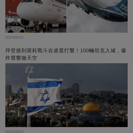
2024/05/21
拜登接到噩耗戰斗在凌晨打響！100輛坦克入城，爆
炸聲響徹天空
2024/05/21