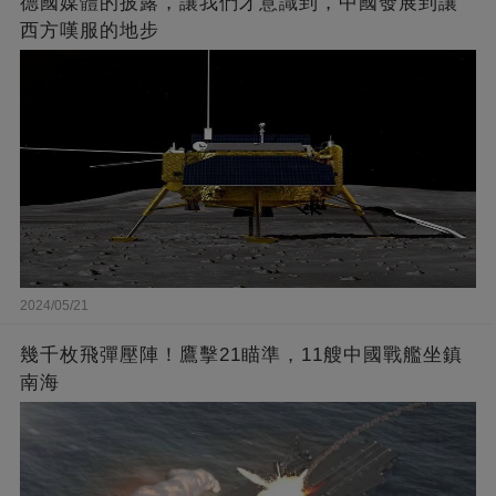
德國媒體的披露，讓我們才意識到，中國發展到讓
西方嘆服的地步
2024/05/21
幾千枚飛彈壓陣！鷹擊21瞄準，11艘中國戰艦坐鎮
南海