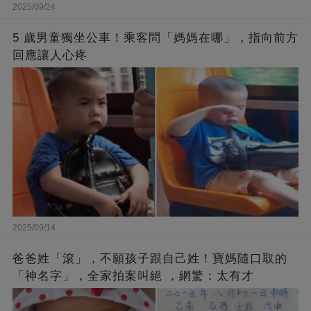
2025/09/24
5 歲男童獨坐公車！乘客問「媽媽在哪」，指向前方
回應讓人心疼
2025/09/14
爸爸姓「滾」，不願孩子跟自己姓！寶媽隨口取的
「神名字」，全家拍案叫絕 ，網驚：太有才