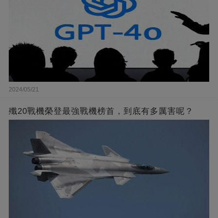
2024/05/21
殲20戰機榮登最強戰機榜首，到底有多厲害呢？