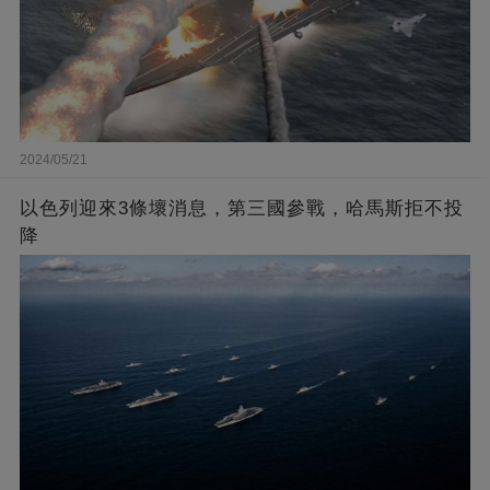
2024/05/21
以色列迎來3條壞消息，第三國參戰，哈馬斯拒不投
降