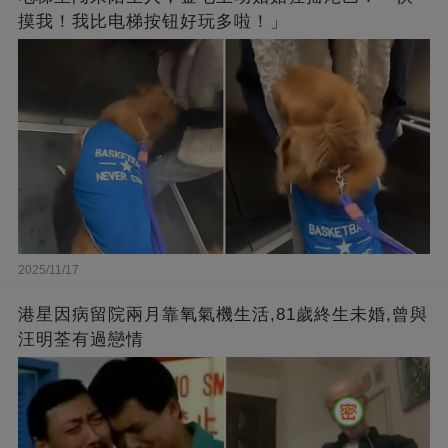
摸我！我比电梯按钮好玩多啦！」
2025/11/17
港星因病留院兩月靠氧氣機生活,81歲終生未婚,曾與
汪明荃有過戀情