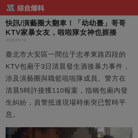
快訊/演藝圈大翻車！「幼幼臺」哥哥
KTV家暴女友，啦啦隊女神也捱揍
2026/05/19
臺北市大安區一間位于忠孝東路四段的
KTV包廂于3日清晨發生酒後暴力事件，
涉及演藝圈與職籃啦啦隊成員。警方在
清晨5時許接獲110報案，指稱包廂內發
生糾紛，員警抵達現場時衝突已暫時平
息。