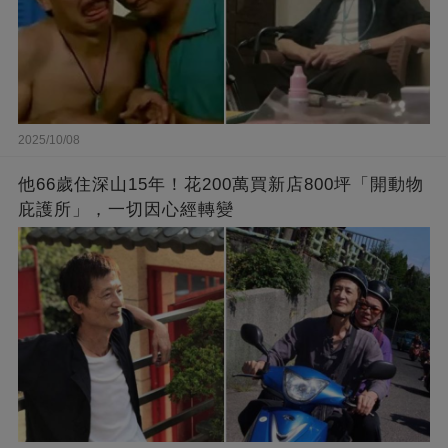
2025/10/08
他66歲住深山15年！花200萬買新店800坪「開動物
庇護所」，一切因心經轉變