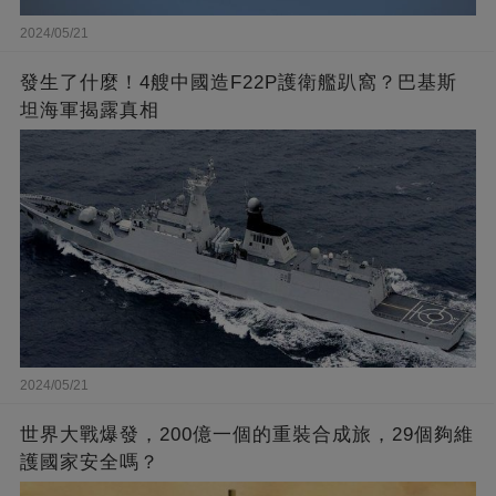
2024/05/21
發生了什麼！4艘中國造F22P護衛艦趴窩？巴基斯
坦海軍揭露真相
2024/05/21
世界大戰爆發，200億一個的重裝合成旅，29個夠維
護國家安全嗎？