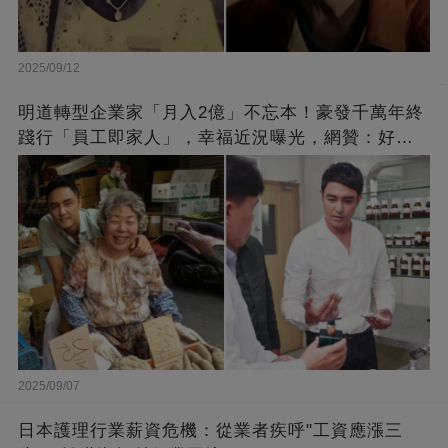
2025/09/12
明道轉型企業家「月入2億」不忘本！豪發千萬年終
踐行「員工即家人」，幸福近況曝光，網贊：好老
闆的福報
2025/09/07
日本護理行業薪資危機：從業者疾呼"工資應漲三