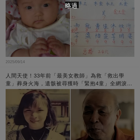
略過
2025/09/14
人間天使！33年前「最美女教師」為救「救出學
童」葬身火海，遺骸被尋獲時「緊抱4童」全網淚
崩：真正的英雄不該被遺忘