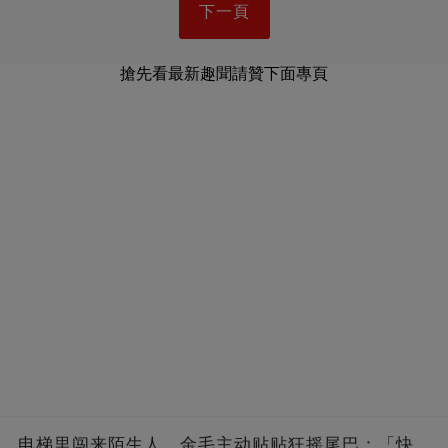
下一頁
搶先看最新趣聞請贊下面專頁
电梯里闯来陌生人，金毛主动贴贴狂摇尾巴：「快