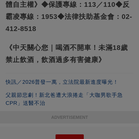
體自主權》
◆保護專線：113／110
◆反
霸凌專線：1953
◆法律扶助基金會：02-
412-8518
《中天關心您｜喝酒不開車！未滿18歲
禁止飲酒，飲酒過多有害健康》
快訊／2026普發一萬，立法院最新進度曝光！
父親節悲劇！新北爸遭大浪捲走「大咖男歌手急
CPR」送醫不治
ADVERTISEMENT