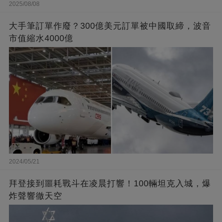
2025/08/08
大手筆訂單作廢？300億美元訂單被中國取締，波音
市值縮水4000億
2024/05/21
拜登接到噩耗戰斗在凌晨打響！100輛坦克入城，爆
炸聲響徹天空