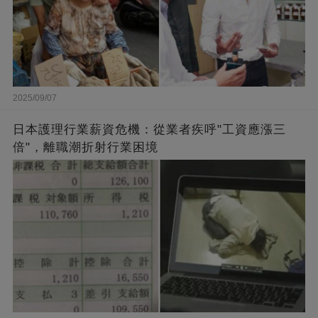
2025/09/07
日本護理行業薪資危機：從業者疾呼"工資應漲三
倍"，離職潮折射行業困境