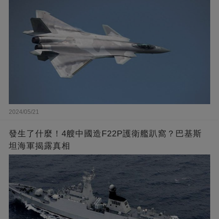
2024/05/21
發生了什麼！4艘中國造F22P護衛艦趴窩？巴基斯
坦海軍揭露真相