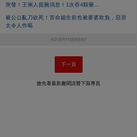
突發！王俐人扼腕消息！1次吞4顆藥...
被公公亂刀砍死！苦命媳生前也被婆婆欺負，惡習
太令人作嘔
ADVERTISEMENT
下一頁
搶先看最新趣聞請贊下面專頁