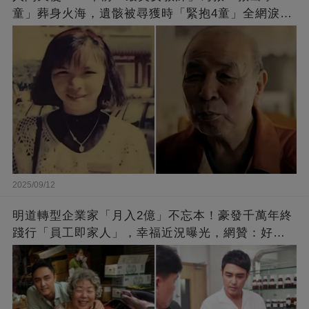
童」葬身火海，遺骸被尋獲時「緊抱4童」全網淚
崩：真正的英雄不該被遺忘
2025/09/12
明道轉型企業家「月入2億」不忘本！豪發千萬年終
踐行「員工即家人」，幸福近況曝光，網贊：好老
闆的福報