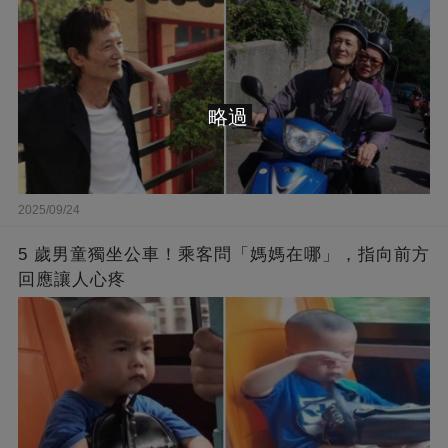
略過
2025/09/24
5 歲男童獨坐公車！乘客問「媽媽在哪」，指向前方
回應讓人心疼