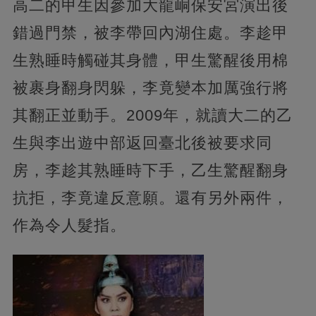
高二的甲生因參加大龍峒保安宮演出後
錯過門禁，被李帶回內湖住處。李趁甲
生熟睡時觸碰其身體，甲生驚醒後用棉
被裹身翻身閃躲，李竟變本加厲強行將
其翻正並動手。2009年，就讀大二的乙
生與李出遊中部返回臺北後被要求同
房，李趁其熟睡時下手，乙生驚醒翻身
抗拒，李竟違反意願。還有另外兩件，
作為令人髮指。