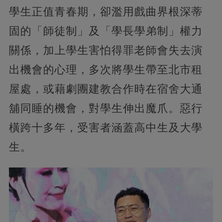
學生正值青春期，卻濫用戲曲界根深蒂
固的「師徒制」及「學長學弟制」權力
關係，加上學生害怕得罪老師會失去演
出機會的心理，多次將學生帶至北市租
屋處，或藉劇團建教合作時在宿舍大通
舖同睡的機會，對學生伸出魔爪。惡行
橫跨十多年，受害者涵蓋高中生及大學
生。