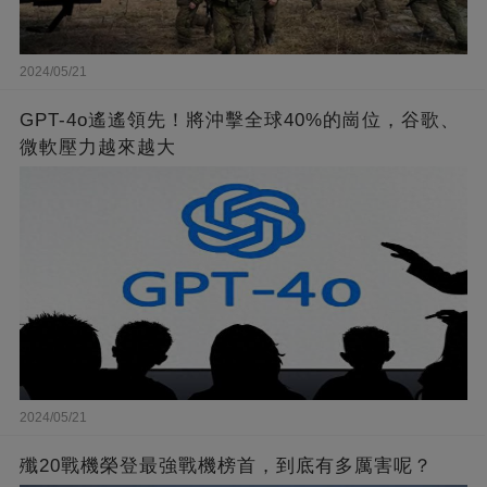
2024/05/21
GPT-4o遙遙領先！將沖擊全球40%的崗位，谷歌、
微軟壓力越來越大
2024/05/21
殲20戰機榮登最強戰機榜首，到底有多厲害呢？