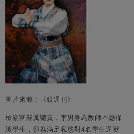
圖片來源：《鏡週刊》
檢察官嚴厲譴責，李男身為教師本應保
護學生，卻為滿足私慾對4名學生逞獸