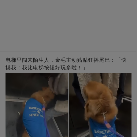
电梯里闯来陌生人，金毛主动贴贴狂摇尾巴：「快
摸我！我比电梯按钮好玩多啦！」