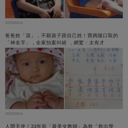
2025/09/14
爸爸姓「滾」，不願孩子跟自己姓！寶媽隨口取的
「神名字」，全家拍案叫絕 ，網驚：太有才
2025/09/14
人間天使！33年前「最美女教師」為救「救出學