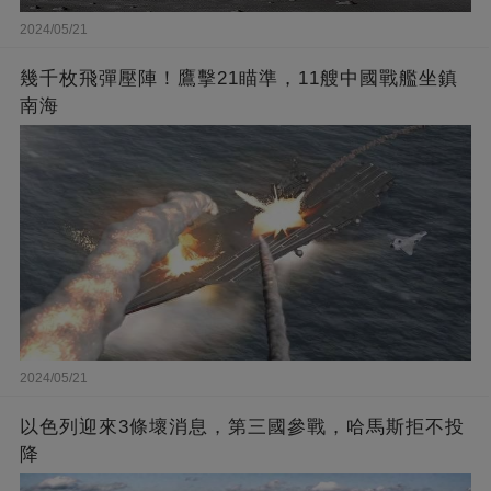
2024/05/21
幾千枚飛彈壓陣！鷹擊21瞄準，11艘中國戰艦坐鎮
南海
2024/05/21
以色列迎來3條壞消息，第三國參戰，哈馬斯拒不投
降