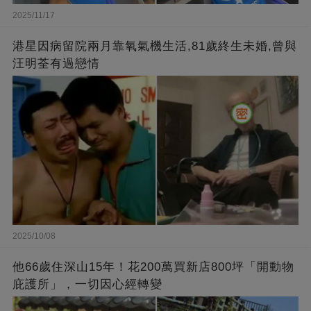
2025/11/17
港星因病留院兩月靠氧氣機生活,81歲終生未婚,曾與
汪明荃有過戀情
2025/10/08
他66歲住深山15年！花200萬買新店800坪「開動物
庇護所」，一切因心經轉變