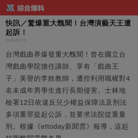
快訊／驚爆重大醜聞！台灣演藝天王遭
起訴！
2026/05/13
台灣戲曲界爆發重大醜聞！曾在國立台
灣戲曲學院擔任講師、享有「戲曲王
子」美譽的李姓教師，遭控利用職權對4
名未成年男學生進行長期侵害。士林地
檢署12日依違反兒少權益保障法及刑法
多項重罪提起公訴，並要求法院從重量
刑。根據《ettoday新聞雲》報導，這起